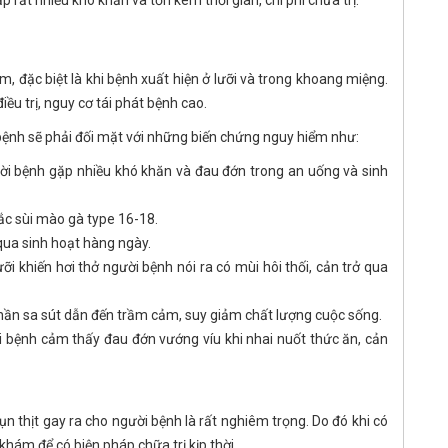
p rất nhiều khó khăn và tốn kém thời gian, chi phí chữa trị.
, đặc biệt là khi bệnh xuất hiện ở lưỡi và trong khoang miệng.
iều trị, nguy cơ tái phát bệnh cao.
 bệnh sẽ phải đối mặt với những biến chứng nguy hiểm như:
ời bệnh gặp nhiều khó khăn và đau đớn trong an uống và sinh
ắc sùi mào gà type 16-18.
qua sinh hoạt hàng ngày.
ưỡi khiến hơi thở người bệnh nói ra có mùi hôi thối, cản trở qua
 thần sa sút dẫn đến trầm cảm, suy giảm chất lượng cuộc sống.
i bệnh cảm thấy đau đớn vướng víu khi nhai nuốt thức ăn, cản
n thịt gay ra cho người bệnh là rất nghiêm trọng. Do đó khi có
khám để có biện pháp chữa trị kịp thời.