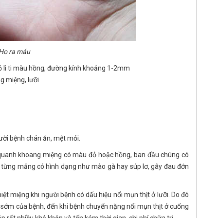
Ho ra máu
hỏ li ti màu hồng, đường kính khoảng 1-2mm
g miệng, lưỡi
ười bệnh chán ăn, mệt mỏi.
 quanh khoang miệng có màu đỏ hoặc hồng, ban đầu chúng có
nh từng mảng có hình dạng như mào gà hay súp lơ, gây đau đớn
iệt miệng khi người bệnh có dấu hiệu nổi mụn thịt ở lưỡi. Do đó
 sớm của bệnh, đến khi bệnh chuyển nặng nổi mụn thịt ở cuống