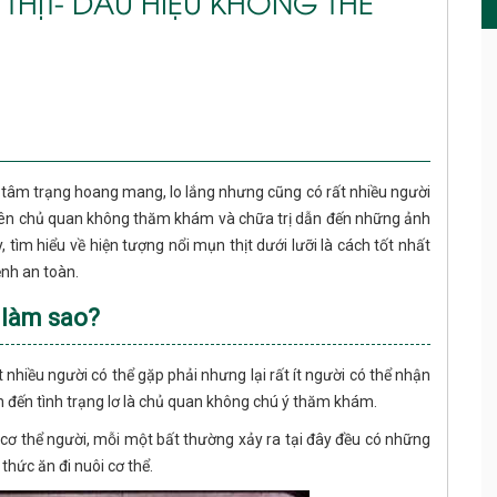
THỊT- DẤU HIỆU KHÔNG THỂ
o tâm trạng hoang mang, lo lắng nhưng cũng có rất nhiều người
g nên chủ quan không thăm khám và chữa trị dẫn đến những ảnh
 tìm hiểu về hiện tượng nổi mụn thịt dưới lưỡi là cách tốt nhất
ệnh an toàn.
ị làm sao?
 nhiều người có thể gặp phải nhưng lại rất ít người có thể nhận
ẫn đến tình trạng lơ là chủ quan không chú ý thăm khám.
 cơ thể người, mỗi một bất thường xảy ra tại đây đều có những
hức ăn đi nuôi cơ thể.