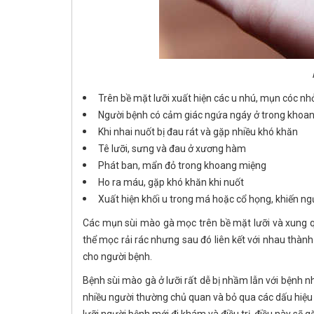
Trên bề mặt lưỡi xuất hiện các u nhú, mụn cóc n
Người bệnh có cảm giác ngứa ngáy ở trong khoan
Khi nhai nuốt bị đau rát và gặp nhiều khó khăn
Tê lưỡi, sưng và đau ở xương hàm
Phát ban, mẩn đỏ trong khoang miệng
Ho ra máu, gặp khó khăn khi nuốt
Xuất hiện khối u trong má hoặc cổ họng, khiến ng
Các mụn sùi mào gà mọc trên bề mặt lưỡi và xung
thể mọc rải rác nhưng sau đó liên kết với nhau thà
cho người bệnh.
Bệnh sùi mào gà ở lưỡi rất dễ bị nhầm lẫn với bệnh nh
nhiều người thường chủ quan và bỏ qua các dấu hiệu