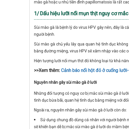
mào gà hoặc u nhú tiền đình papillomatosis là rất cao
1/ Dấu hiệu lưỡi nổi mụn thịt nguy cơ mắc
Sùi mào gà là bệnh lý do virus HPV gây nên, đây là c
người bệnh.
Sùi mào gà chủ yếu lây qua quan hệ tình dục không
bằng đường miệng, virus HPV sẽ xâm nhập vào các cơ
Hiện tượng lưỡi nổi mụn thịt đỏ không loại từ khả năn
>>Xem thêm:
Cảnh báo nổi hột đỏ ở cuống lưỡi
Nguyên nhân gây sùi mào gà ở lưỡi
Những đối tượng có nguy cơ bị mắc sùi mào gà ở lưỡi
tình dục bừa bãi, quan hệ tình dục bằng miệng với đ
Ngoài ra, nguyên nhân gây sùi mào gà ở lưỡi còn do:
Sử dụng chung đồ dùng cá nhân với người bệnh nh
sẽ khiến bạn dễ bị mắc sùi mào gà ở lưỡi do mầm bện