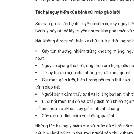
lưỡi người bệnh mới đi khám và điều trị, điều này sẽ gặ
Tác hại nguy hiểm của bệnh sùi mào gà ở lưỡi
Sù mào gà là căn bệnh truyền nhiễm cực kỳ nguy hiểm
Bệnh lý này rất dễ lây truyền nhưng khó phát hiện và đ
Nếu không được phát hiện và chữa trị kịp thời, người
Gây tổn thương, nhiễm trùng khoang miệng, ngư
hoạt.
Nguy cơ bị ung thư lưỡi, ung thư vòm họng nếu m
Dễ lây truyền bệnh cho những người xung quanh 
Sùi mào gà ở lưỡi, hiện tượng nổi mụn thịt dưới l
trình giao tiếp.
Người bệnh cảm thấy tự ti và lo lắng bất an, tinh
Lưỡi nổi mụn thịt đỏ và chảy dịch mủ khiến ngườ
trở tiêu hóa, sức khỏe suy giảm nhanh chóng
Gây rạn nứt tình cảm vợ chồng, gia đình.
Những tác hại nguy hiểm mà sùi mào gà ở lưỡi nổi mụ
dấu hiệu lưỡi nổi mụn thịt, mọi người nên chú ý thăm 