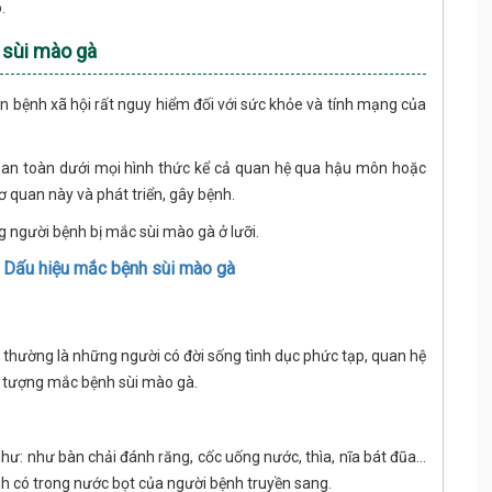
.
 sùi mào gà
ăn bệnh xã hội rất nguy hiểm đối với sức khỏe và tính mạng của
 an toàn dưới mọi hình thức kể cả quan hệ qua hậu môn hoặc
 quan này và phát triển, gây bệnh.
g người bệnh bị mắc sùi mào gà ở lưỡi.
- Dấu hiệu mắc bệnh sùi mào gà
 thường là những người có đời sống tình dục phức tạp, quan hệ
ối tượng mắc bệnh sùi mào gà.
ư: như bàn chải đánh răng, cốc uống nước, thìa, nĩa bát đũa…
h có trong nước bọt của người bệnh truyền sang.