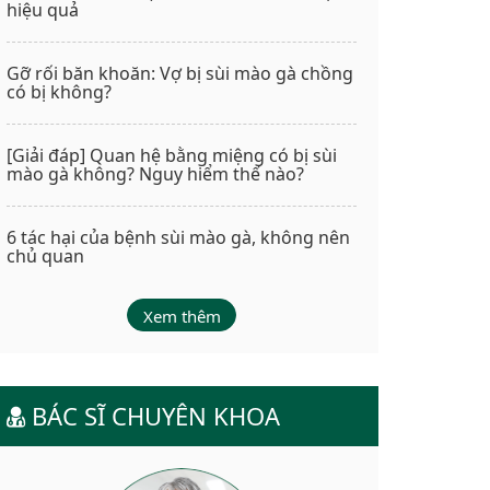
hiệu quả
Gỡ rối băn khoăn: Vợ bị sùi mào gà chồng
có bị không?
[Giải đáp] Quan hệ bằng miệng có bị sùi
mào gà không? Nguy hiểm thế nào?
6 tác hại của bệnh sùi mào gà, không nên
chủ quan
Xem thêm
BÁC SĨ CHUYÊN KHOA