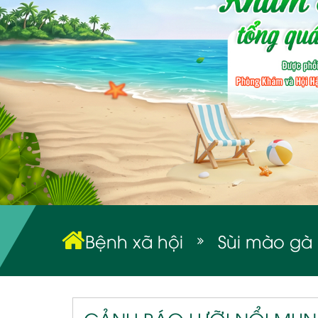
Bệnh xã hội
Sùi mào gà