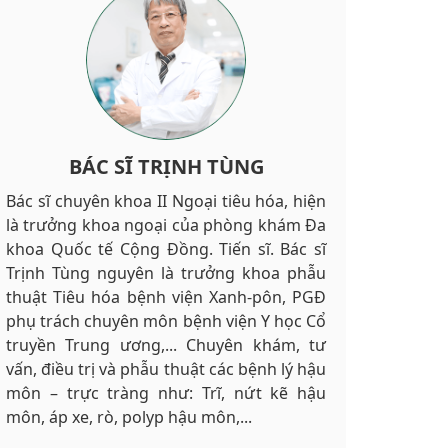
BÁC SĨ NGUYỄN VĂN CHÂU
BÁC SĨ NGÔ VIỆT THÀNH
BÁC SĨ TRỊNH TÙNG
Bác sĩ chuyên khoa II Ngoại tiêu hóa, hiện
Đại tá, bác sĩ chuyên khoa II Nguyễn Văn
Bác sĩ chuyên khoa II Ngoại tiêu hóa Ngô
là trưởng khoa ngoại của phòng khám Đa
Châu, hiện là bác sĩ xuất sắc của phòng
Việt Thành là một trong những bác sĩ
khoa Quốc tế Cộng Đồng. Tiến sĩ. Bác sĩ
khám Đa khoa Quốc tế Cộng Đồng. Đại tá,
được nhiều người bệnh chọn lựa, đặt hẹn
Trịnh Tùng nguyên là trưởng khoa phẫu
bác sĩ Nguyễn Văn Châu từng là Nguyên
trước tại Đa khoa Quốc tế Cộng Đồng.
thuật Tiêu hóa bệnh viện Xanh-pôn, PGĐ
Chủ nhiệm khoa Ngoại bệnh viện Quân
Bác sĩ Ngô Việt Thành từng là bác sĩ khoa
phụ trách chuyên môn bệnh viện Y học Cổ
đội 354, từng có nhiều năm chăm sóc, sức
Ngoại của bệnh viện Việt Đức, phó trưởng
truyền Trung ương,... Chuyên khám, tư
khỏe cán bộ tại quần đảo Trường Sa. Bác
khoa Ngoại bệnh viện Phổi Trung ương,
vấn, điều trị và phẫu thuật các bệnh lý hậu
sĩ Châu hiện đang khám, tư vấn và điều trị
chủ nhiệm bộ môn Ngoại của trường Đại
môn – trực tràng như: Trĩ, nứt kẽ hậu
các bệnh lý ở hậu môn như: Trĩ, nứt kẽ
học Y… Sở trường của bác Thành là thực
môn, áp xe, rò, polyp hậu môn,...
hậu môn, áp xe, rò, polyp hậu môn..
hiện cắt trĩ đồng thời chữa các bệnh ở hậu
môn khác..