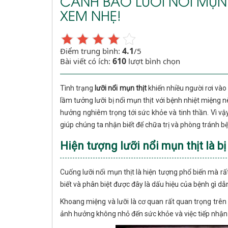
CẢNH BÁO LƯỠI NỔI MỤN 
XEM NHẸ!
4.1
Điểm trung bình:
/5
610
Bài viết có ích:
lượt bình chọn
Tình trạng
lưỡi nổi mụn thịt
khiến nhiều người rơi và
lầm tưởng lưỡi bị nổi mụn thịt với bệnh nhiệt miện
hưởng nghiêm trọng tới sức khỏe và tinh thần. Vì vậy,
giúp chúng ta nhận biết để chữa trị và phòng tránh b
Hiện tượng lưỡi nổi mụn thịt là b
Cuống lưỡi nổi mụn thịt là hiện tượng phổ biến mà rất
biết và phân biệt được đây là dấu hiệu của bệnh gì d
Khoang miệng và lưỡi là cơ quan rất quan trọng trên
ảnh hưởng không nhỏ đến sức khỏe và việc tiếp nhận t