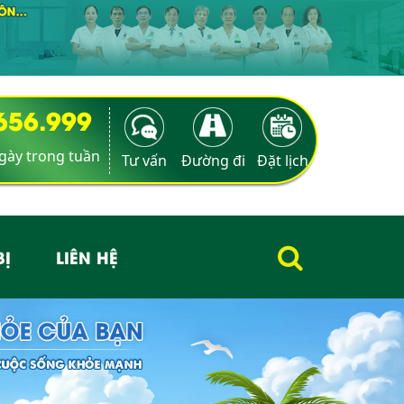
9656.999
ngày trong tuần
Tư vấn
Đường đi
Đặt lịch
BỊ
LIÊN HỆ