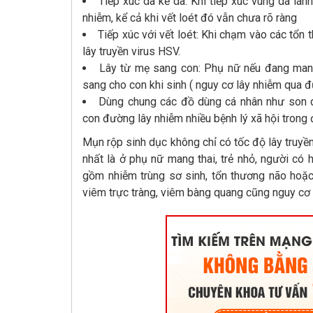
Tiếp xúc da kề da: Khi tiếp xúc vùng da làn
nhiễm, kể cả khi vết loét đó vẫn chưa rõ ràng
Tiếp xúc với vết loét: Khi chạm vào các tổn t
lây truyền virus HSV.
Lây từ mẹ sang con: Phụ nữ nếu đang mang
sang cho con khi sinh ( nguy cơ lây nhiễm qua 
Dùng chung các đồ dùng cá nhân như son dư
con đường lây nhiễm nhiều bệnh lý xã hội trong
Mụn rộp sinh dục không chỉ có tốc độ lây truyề
nhất là ở phụ nữ mang thai, trẻ nhỏ, người có
gồm nhiễm trùng sơ sinh, tổn thương não hoặc
viêm trực tràng, viêm bàng quang cũng nguy cơ 