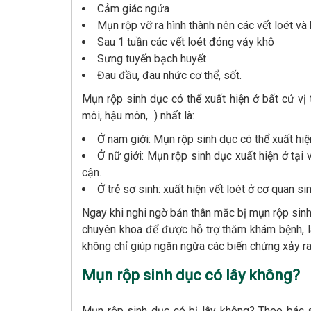
Cảm giác ngứa
Mụn rộp vỡ ra hình thành nên các vết loét và
Sau 1 tuần các vết loét đóng vảy khô
Sưng tuyến bạch huyết
Đau đầu, đau nhức cơ thể, sốt.
Mụn rộp sinh dục có thể xuất hiện ở bất cứ vị 
môi, hậu môn,...) nhất là:
Ở nam giới: Mụn rộp sinh dục có thể xuất hi
Ở nữ giới: Mụn rộp sinh dục xuất hiện ở tạ
cận.
Ở trẻ sơ sinh: xuất hiện vết loét ở cơ quan s
Ngay khi nghi ngờ bản thân mắc bị mụn rộp sinh
chuyên khoa để được hỗ trợ thăm khám bệnh, l
không chỉ giúp ngăn ngừa các biến chứng xảy r
Mụn rộp sinh dục có lây không?
Mụn rộp sinh dục có bị lây không? Theo bác