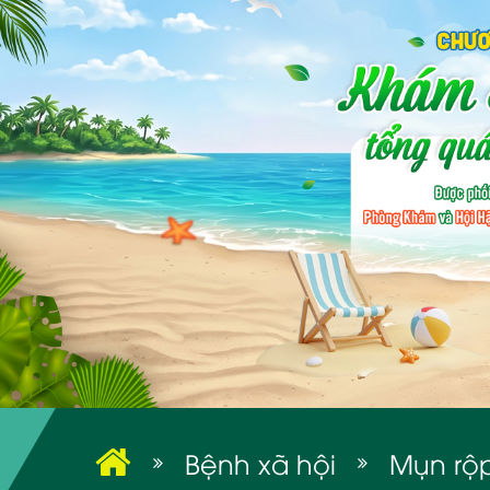
Bệnh xã hội
Mụn rộp