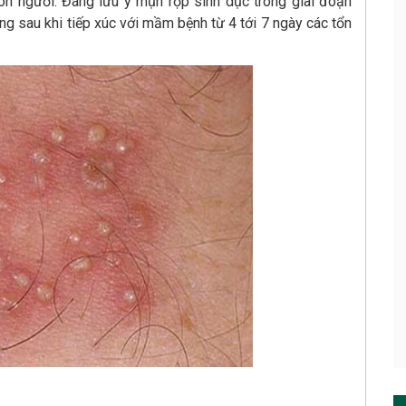
on người. Đáng lưu ý mụn rộp sinh dục trong giai đoạn
ờng sau khi tiếp xúc với mầm bệnh từ 4 tới 7 ngày các tổn