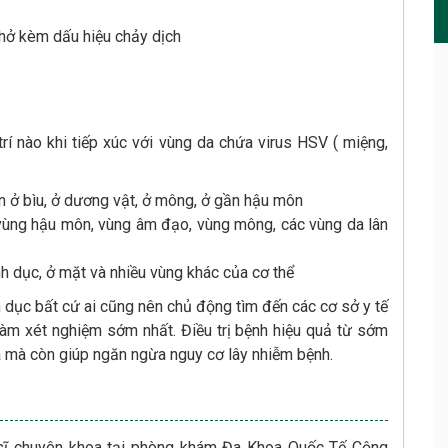
 hở kèm dấu hiệu chảy dịch
trí nào khi tiếp xúc với vùng da chứa virus HSV ( miệng,
ện ở bìu, ở dương vật, ở mông, ở gần hậu môn
i vùng hậu môn, vùng âm đạo, vùng mông, các vùng da lân
inh dục, ở mặt và nhiều vùng khác của cơ thể
 dục bất cứ ai cũng nên chủ động tìm đến các cơ sở y tế
àm xét nghiệm sớm nhất. Điều trị bệnh hiệu quả từ sớm
a mà còn giúp ngăn ngừa nguy cơ lây nhiễm bệnh.
 sĩ chuyên khoa tại phòng khám Đa Khoa Quốc Tế Cộng