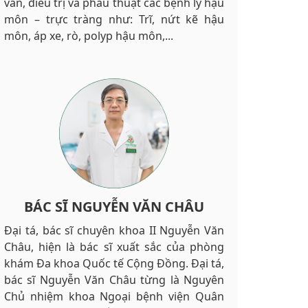
vấn, điều trị và phẫu thuật các bệnh lý hậu
môn – trực tràng như: Trĩ, nứt kẽ hậu
môn, áp xe, rò, polyp hậu môn,...
BÁC SĨ NGUYỄN VĂN CHÂU
Đại tá, bác sĩ chuyên khoa II Nguyễn Văn
Châu, hiện là bác sĩ xuất sắc của phòng
khám Đa khoa Quốc tế Cộng Đồng. Đại tá,
bác sĩ Nguyễn Văn Châu từng là Nguyên
Chủ nhiệm khoa Ngoại bệnh viện Quân