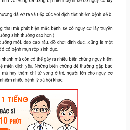
h tính với vùng da đang bị nhiễm bệnh sẽ có nguy cơ lây
hương đã vỡ ra và tiếp xúc với dịch tiết nhiễm bệnh sẽ bị
 thai mà phát hiện mắc bệnh sẽ có nguy cơ lây truyền
đường sinh thường cao hơn )
ỡng môi, dao cạo râu, đồ chơi dình dục,...cũng là một
 đó có bệnh mụn rộp sinh dục.
n nhanh mà còn có thể gây ra nhiều biến chứng nguy hiểm
 hệ miễn dịch yếu. Những biến chứng dễ thường gặp bao
 mù hay thậm chí tử vong ở trẻ, người lớn cho nguy cơ
nhiễm nhiều bệnh lý xã hội khác.