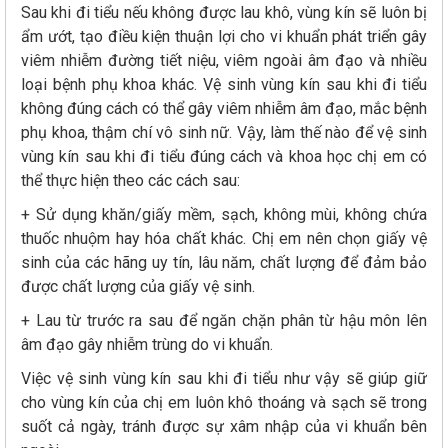
Sau khi đi tiểu nếu không được lau khô, vùng kín sẽ luôn bị
ẩm ướt, tạo điều kiện thuận lợi cho vi khuẩn phát triển gây
viêm nhiễm đường tiết niệu, viêm ngoài âm đạo và nhiều
loại bệnh phụ khoa khác. Vệ sinh vùng kín sau khi đi tiểu
không đúng cách có thể gây viêm nhiễm âm đạo, mắc bệnh
phụ khoa, thậm chí vô sinh nữ. Vậy, làm thế nào để vệ sinh
vùng kín sau khi đi tiểu đúng cách và khoa học chị em có
thể thực hiện theo các cách sau:
+ Sử dụng khăn/giấy mềm, sạch, không mùi, không chứa
thuốc nhuộm hay hóa chất khác. Chị em nên chọn giấy vệ
sinh của các hãng uy tín, lâu năm, chất lượng để đảm bảo
được chất lượng của giấy vệ sinh.
+ Lau từ trước ra sau để ngăn chặn phân từ hậu môn lên
âm đạo gây nhiễm trùng do vi khuẩn.
Việc vệ sinh vùng kín sau khi đi tiểu như vậy sẽ giúp giữ
cho vùng kín của chị em luôn khô thoáng và sạch sẽ trong
suốt cả ngày, tránh được sự xâm nhập của vi khuẩn bên