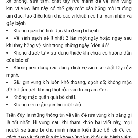
xà phòng, sữa tắm, chất tẩy rửa mạnh để vệ sinh vùng
kín,..vì việc làm này có thể gây mất cân bằng môi trường
âm đạo, tạo điều kiện cho các vi khuẩn có hại xâm nhập và
gây bệnh.
Không quan hệ tình dục khi đang bị bệnh.
Vệ sinh sạch sẽ ít nhất 2 lần một ngày hoặc ngay sau
khi thay băng vệ sinh trong những ngày “đèn đỏ”.
Không được tự ý sử dụng thuốc khi chưa có hướng dẫn
của bác sĩ.
Không nên dùng các dung dịch vệ sinh có chất tẩy rửa
mạnh.
Giữ gìn vùng kín luôn khô thoáng, sạch sẽ; không mặc
đồ lót ẩm ướt, không thụt rửa sâu trong âm đạo.
Không mặc quần quá bó chật.
Không nên ngồi quá lâu một chỗ
Trên đây là những thông tin về vấn đề rửa vùng kín bằng gì
là tốt nhất. Hi vọng sau khi tham khảo bài viết này, mọi
người sẽ trang bị cho mình những kiến thức bổ ích để có
cách bảo vệ tốt nhất sức khỏe vùng kín khỏi các bệnh viêm