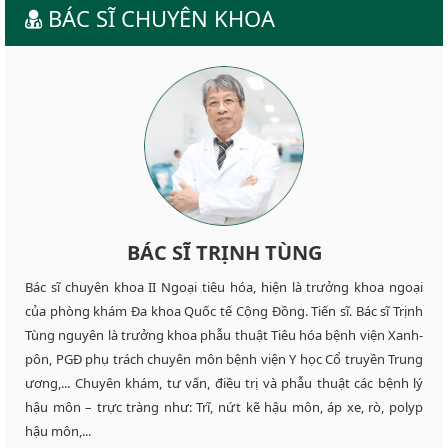
BÁC SĨ CHUYÊN KHOA
BÁC SĨ NGUYỄN VĂN CHÂU
BÁC SĨ NGÔ VIỆT THÀNH
BÁC SĨ TRỊNH TÙNG
Bác sĩ chuyên khoa II Ngoại tiêu hóa, hiện là trưởng khoa ngoại
Đại tá, bác sĩ chuyên khoa II Nguyễn Văn Châu, hiện là bác sĩ xuất
Bác sĩ chuyên khoa II Ngoại tiêu hóa Ngô Việt Thành là một trong
của phòng khám Đa khoa Quốc tế Cộng Đồng. Tiến sĩ. Bác sĩ Trịnh
sắc của phòng khám Đa khoa Quốc tế Cộng Đồng. Đại tá, bác sĩ
những bác sĩ được nhiều người bệnh chọn lựa, đặt hẹn trước tại
Tùng nguyên là trưởng khoa phẫu thuật Tiêu hóa bệnh viện Xanh-
Nguyễn Văn Châu từng là Nguyên Chủ nhiệm khoa Ngoại bệnh
Đa khoa Quốc tế Cộng Đồng. Bác sĩ Ngô Việt Thành từng là bác sĩ
pôn, PGĐ phụ trách chuyên môn bệnh viện Y học Cổ truyền Trung
viện Quân đội 354, từng có nhiều năm chăm sóc, sức khỏe cán bộ
khoa Ngoại của bệnh viện Việt Đức, phó trưởng khoa Ngoại bệnh
ương,... Chuyên khám, tư vấn, điều trị và phẫu thuật các bệnh lý
tại quần đảo Trường Sa. Bác sĩ Châu hiện đang khám, tư vấn và
viện Phổi Trung ương, chủ nhiệm bộ môn Ngoại của trường Đại
hậu môn – trực tràng như: Trĩ, nứt kẽ hậu môn, áp xe, rò, polyp
điều trị các bệnh lý ở hậu môn như: Trĩ, nứt kẽ hậu môn, áp xe, rò,
học Y… Sở trường của bác Thành là thực hiện cắt trĩ đồng thời
hậu môn,...
polyp hậu môn..
chữa các bệnh ở hậu môn khác..