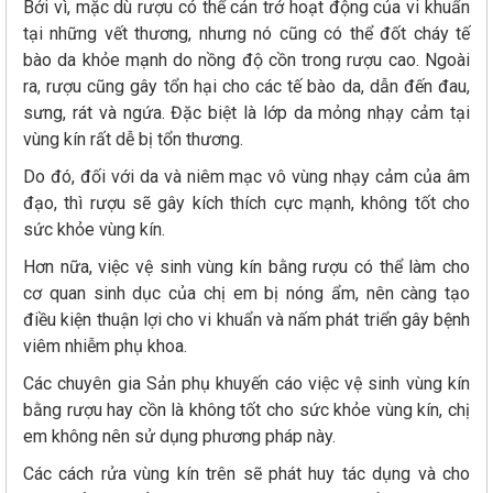
Bởi vì, mặc dù rượu có thể cản trở hoạt động của vi khuẩn
tại những vết thương, nhưng nó cũng có thể đốt cháy tế
bào da khỏe mạnh do nồng độ cồn trong rượu cao. Ngoài
ra, rượu cũng gây tổn hại cho các tế bào da, dẫn đến đau,
sưng, rát và ngứa. Đặc biệt là lớp da mỏng nhạy cảm tại
vùng kín rất dễ bị tổn thương.
Do đó, đối với da và niêm mạc vô vùng nhạy cảm của âm
đạo, thì rượu sẽ gây kích thích cực mạnh, không tốt cho
sức khỏe vùng kín.
Hơn nữa, việc vệ sinh vùng kín bằng rượu có thể làm cho
cơ quan sinh dục của chị em bị nóng ẩm, nên càng tạo
điều kiện thuận lợi cho vi khuẩn và nấm phát triển gây bệnh
viêm nhiễm phụ khoa.
Các chuyên gia Sản phụ khuyến cáo việc vệ sinh vùng kín
bằng rượu hay cồn là không tốt cho sức khỏe vùng kín, chị
em không nên sử dụng phương pháp này.
Các cách rửa vùng kín trên sẽ phát huy tác dụng và cho