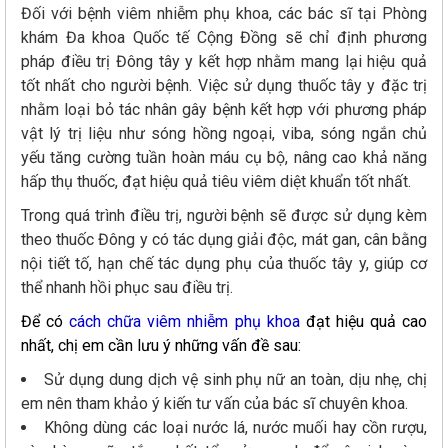
Đối với bệnh viêm nhiễm phụ khoa, các bác sĩ tại Phòng
khám Đa khoa Quốc tế Cộng Đồng sẽ chỉ định phương
pháp điều trị Đông tây y kết hợp nhằm mang lại hiệu quả
tốt nhất cho người bệnh. Việc sử dụng thuốc tây y đặc trị
nhằm loại bỏ tác nhân gây bệnh kết hợp với phương pháp
vật lý trị liệu như sóng hồng ngoại, viba, sóng ngắn chủ
yếu tăng cường tuần hoàn máu cụ bộ, nâng cao khả năng
hấp thụ thuốc, đạt hiệu quả tiêu viêm diệt khuẩn tốt nhất.
Trong quá trình điều trị, người bệnh sẽ được sử dụng kèm
theo thuốc Đông y có tác dụng giải độc, mát gan, cân bằng
nội tiết tố, hạn chế tác dụng phụ của thuốc tây y, giúp cơ
thể nhanh hồi phục sau điều trị.
Để có
cách chữa viêm nhiễm phụ khoa
đạt hiệu quả cao
nhất, chị em cần lưu ý những vấn đề sau:
Sử dụng dung dịch vệ sinh phụ nữ an toàn, dịu nhẹ, chị
em nên tham khảo ý kiến tư vấn của bác sĩ chuyên khoa.
Không dùng các loại nước lá, nước muối hay cồn rượu,