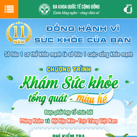
Hotline
0243.9656.999
tư vấn miễn phí
GIỚI THIỆU VỀ PHÒNG KHÁM
CƠ SỞ VẬT CHẤT
GIỚI THIỆU
ĐẶT HẸN LỊCH KHÁM
ĐƯỜNG TỚI PHÒNG KHÁM
NAM KHOA
PHỤ KHOA
BỆNH HẬU MÔN