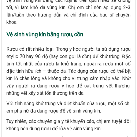
vệ sinh vùng kín bằng các loại lá trên quá nhiều sẽ không
tốt, vì làm khô da vùng kín. Chị em chỉ nên áp dụng 2-3
lần/tuần theo hướng dẫn và chỉ định của bác sĩ chuyên
khoa.
Vệ sinh vùng kín bằng rượu, cồn
Rượu có rất nhiều loại. Trong y học người ta sử dụng rượu
etylic 70 hay 96 độ (hay còn gọi là cồn) để khử trùng. Đặc
tính tốt nhất của rượu là khử trùng, ngoài ra rượu một số
đặc tính hữu ích – thuộc da. Tác dụng của rượu có thể bịt
kín lỗ chân lông và không cho vi trùng xâm nhập vào. Nhờ
vậy người ra dùng rượu y học để sát trùng vết thương,
những vết xây xát tổn thương trên da.
Với tính năng khử trùng và diệt khuẩn của rượu, một số chị
em phụ nữ đã dùng rượu để vệ sinh vùng kín.
Tuy nhiên, các chuyên gia y tế khuyến cáo, chị em tuyệt đối
không nên dùng rượu để rửa vệ sinh vùng kín.