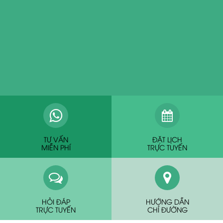
TƯ VẤN
ĐẶT LỊCH
MIỄN PHÍ
TRỰC TUYẾN
HỎI ĐÁP
HƯỚNG DẪN
TRỰC TUYẾN
CHỈ ĐƯỜNG