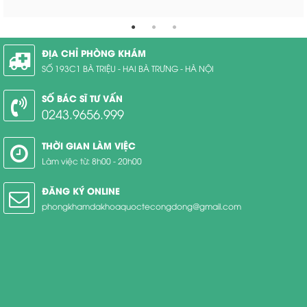
ĐỊA CHỈ PHÒNG KHÁM
SỐ 193C1 BÀ TRIỆU - HAI BÀ TRƯNG - HÀ NỘI
SỐ BÁC SĨ TƯ VẤN
0243.9656.999
THỜI GIAN LÀM VIỆC
Làm việc từ: 8h00 - 20h00
ĐĂNG KÝ ONLINE
phongkhamdakhoaquoctecongdong@gmail.com