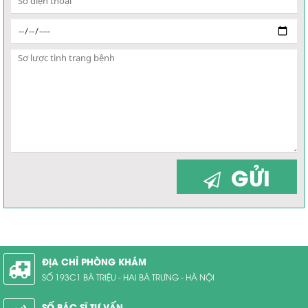
GỬI
ĐỊA CHỈ PHÒNG KHÁM
SỐ 193C1 BÀ TRIỆU - HAI BÀ TRƯNG - HÀ NỘI
SỐ BÁC SĨ TƯ VẤN