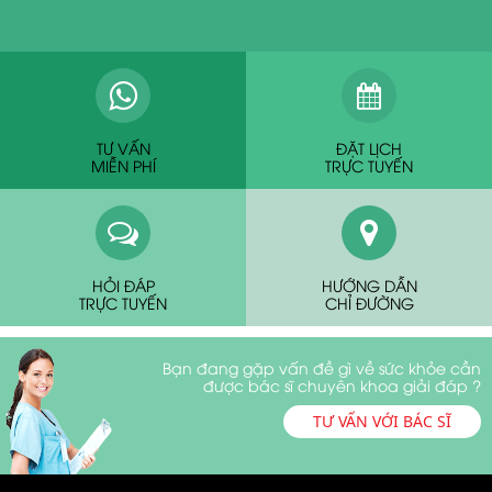
TƯ VẤN
ĐẶT LỊCH
MIỄN PHÍ
TRỰC TUYẾN
HỎI ĐÁP
HƯỚNG DẪN
TRỰC TUYẾN
CHỈ ĐƯỜNG
Bạn đang gặp vấn đề gì về sức khỏe cần
được bác sĩ chuyên khoa giải đáp ?
TƯ VẤN VỚI BÁC SĨ