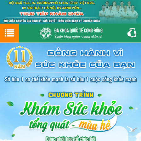
Hotline
0243.9656.999
tư vấn miễn phí
GIỚI THIỆU VỀ PHÒNG KHÁM
CƠ SỞ VẬT CHẤT
GIỚI THIỆU
ĐẶT HẸN LỊCH KHÁM
ĐƯỜNG TỚI PHÒNG KHÁM
NAM KHOA
PHỤ KHOA
BỆNH HẬU MÔN