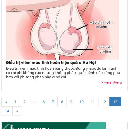
Điều trị viêm mào tinh hoàn hiệu quả ở Hà Nội
Điều trị viêm mào tinh hoàn bằng thuốc Đông y mặc dù lành tính,
có chi phí không cao nhưng không phải người bệnh nào cũng phù
hợp với phương pháp này vì nó chỉ...
Xem thêm
«
1
2
...
6
7
8
9
10
11
12
13
14
»