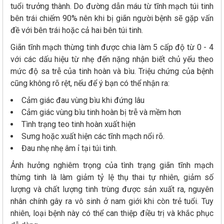
tuổi trưởng thành. Do đường dẫn máu từ tĩnh mạch túi tinh
bên trái chiếm 90% nên khi bị giãn người bệnh sẽ gặp vấn
đề với bên trái hoặc cả hai bên túi tinh.
Giãn tĩnh mạch thừng tinh được chia làm 5 cấp độ từ 0 - 4
với các dấu hiệu từ nhẹ đến nặng nhận biết chủ yếu theo
mức độ sa trễ của tinh hoàn và bìu. Triệu chứng của bệnh
cũng không rõ rệt, nếu để ý bạn có thể nhận ra:
Cảm giác đau vùng bìu khi đứng lâu
Cảm giác vùng bìu tinh hoàn bị trễ và mềm hơn
Tình trạng teo tinh hoàn xuất hiện
Sưng hoặc xuất hiện các tĩnh mạch nổi rõ.
Đau nhẹ nhẹ âm ỉ tại túi tinh.
Ảnh hưởng nghiêm trọng của tình trạng giãn tĩnh mạch
thừng tinh là làm giảm tỷ lệ thụ thai tự nhiên, giảm số
lượng và chất lượng tinh trùng được sản xuất ra, nguyên
nhân chính gây ra vô sinh ở nam giới khi còn trẻ tuổi. Tuy
nhiên, loại bệnh này có thể can thiệp điều trị và khắc phục