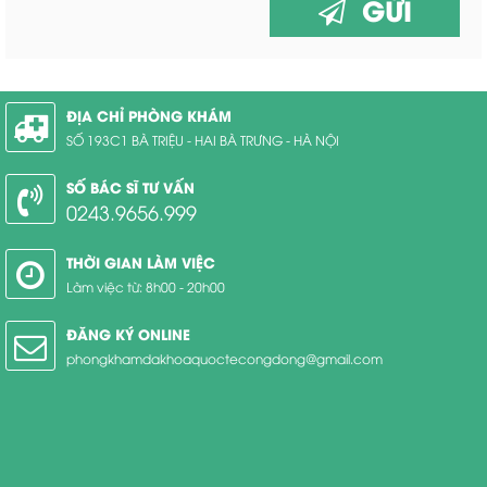
GỬI
ĐỊA CHỈ PHÒNG KHÁM
SỐ 193C1 BÀ TRIỆU - HAI BÀ TRƯNG - HÀ NỘI
SỐ BÁC SĨ TƯ VẤN
0243.9656.999
THỜI GIAN LÀM VIỆC
Làm việc từ: 8h00 - 20h00
ĐĂNG KÝ ONLINE
phongkhamdakhoaquoctecongdong@gmail.com