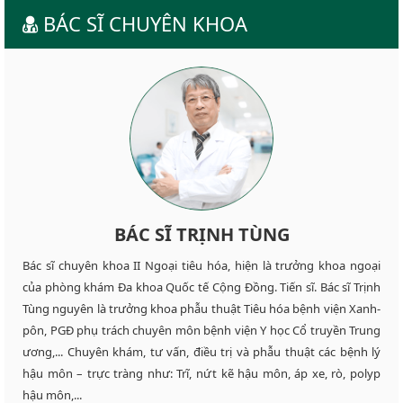
BÁC SĨ CHUYÊN KHOA
BÁC SĨ TRỊNH TÙNG
Bác sĩ chuyên khoa II Ngoại tiêu hóa, hiện là trưởng khoa ngoại
của phòng khám Đa khoa Quốc tế Cộng Đồng. Tiến sĩ. Bác sĩ Trịnh
Tùng nguyên là trưởng khoa phẫu thuật Tiêu hóa bệnh viện Xanh-
pôn, PGĐ phụ trách chuyên môn bệnh viện Y học Cổ truyền Trung
ương,... Chuyên khám, tư vấn, điều trị và phẫu thuật các bệnh lý
hậu môn – trực tràng như: Trĩ, nứt kẽ hậu môn, áp xe, rò, polyp
hậu môn,...