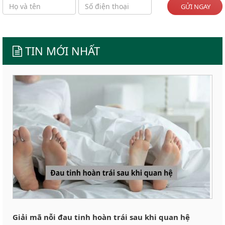
GỬI NGAY
TIN MỚI NHẤT
Giải mã nỗi đau tinh hoàn trái sau khi quan hệ