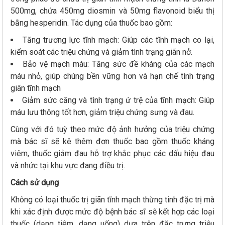
500mg, chứa 450mg diosmin và 50mg flavonoid biểu thị
bằng hesperidin. Tác dụng của thuốc bao gồm:
Tăng trương lực tĩnh mạch: Giúp các tĩnh mạch co lại,
kiểm soát các triệu chứng và giảm tình trạng giãn nở.
Bảo vệ mạch máu: Tăng sức đề kháng của các mạch
máu nhỏ, giúp chúng bền vững hơn và hạn chế tình trạng
giãn tĩnh mạch
Giảm sức căng và tình trạng ứ trệ của tĩnh mạch: Giúp
máu lưu thông tốt hơn, giảm triệu chứng sưng và đau.
Cùng với đó tuỳ theo mức độ ảnh hưởng của triệu chứng
mà bác sĩ sẽ kê thêm đơn thuốc bao gồm thuốc kháng
viêm, thuốc giảm đau hỗ trợ khắc phục các dấu hiệu đau
và nhức tại khu vực đang điều trị.
Cách sử dụng
Không có loại thuốc trị giãn tĩnh mạch thừng tinh đặc trị mà
khi xác định được mức độ bệnh bác sĩ sẽ kết hợp các loại
thuốc (dạng tiêm, dạng uống) dựa trên đặc trưng triệu