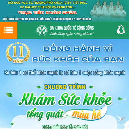
Hotline
0243.9656.999
tư vấn miễn phí
GIỚI THIỆU VỀ PHÒNG KHÁM
CƠ SỞ VẬT CHẤT
GIỚI THIỆU
ĐẶT HẸN LỊCH KHÁM
ĐƯỜNG TỚI PHÒNG KHÁM
NAM KHOA
PHỤ KHOA
BỆNH HẬU MÔN