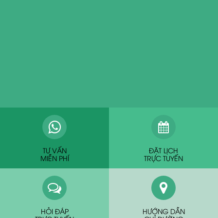
TƯ VẤN
ĐẶT LỊCH
MIỄN PHÍ
TRỰC TUYẾN
HỎI ĐÁP
HƯỚNG DẪN