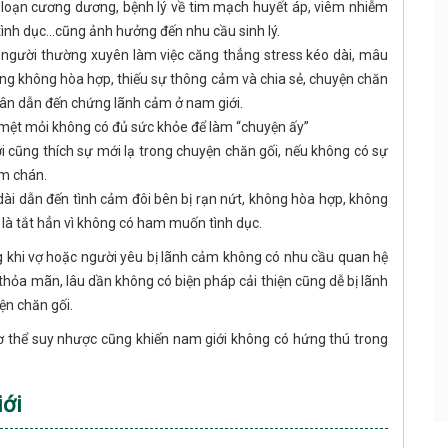
i loạn cương dương, bệnh lý về tim mạch huyết áp, viêm nhiễm
 tình dục…cũng ảnh hưởng đến nhu cầu sinh lý.
 người thường xuyên làm việc căng thẳng stress kéo dài, mâu
ng không hòa hợp, thiếu sự thông cảm và chia sẻ, chuyện chăn
hân dẫn đến chứng lãnh cảm ở nam giới.
ể mệt mỏi không có đủ sức khỏe để làm “chuyện ấy”
i cũng thích sự mới lạ trong chuyện chăn gối, nếu không có sự
àm chán.
ài dẫn đến tình cảm đôi bên bị rạn nứt, không hòa hợp, không
là tắt hẳn vì không có ham muốn tình dục.
g khi vợ hoặc người yêu bị lãnh cảm không có nhu cầu quan hệ
thỏa mãn, lâu dần không có biện pháp cải thiện cũng dễ bị lãnh
ện chăn gối.
cơ thể suy nhược cũng khiến nam giới không có hứng thú trong
iới