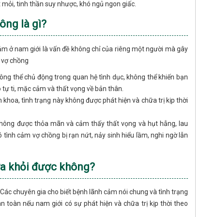
 mỏi, tinh thần suy nhược, khó ngủ ngon giấc.
ông là gì?
cảm ở nam giới là vấn đề không chỉ của riêng một người mà gây
 vợ chồng
ông thể chủ động trong quan hệ tình dục, không thể khiến bạn
 tự ti, mặc cảm và thất vọng về bản thân.
khoa, tình trạng này không được phát hiện và chữa trị kịp thời
 không được thỏa mãn và cảm thấy thất vọng và hụt hẫng, lau
tình cảm vợ chồng bị rạn nứt, nảy sinh hiểu lầm, nghi ngờ lẫn
ữa khỏi được không?
ác chuyên gia cho biết bệnh lãnh cảm nói chung và tình trạng
 toàn nếu nam giới có sự phát hiện và chữa trị kịp thời theo