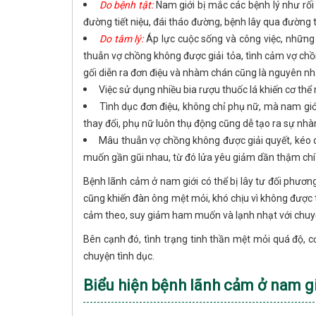
Do bệnh tật:
Nam giới bị mắc các bệnh lý như rố
đường tiết niệu, đái tháo đường, bệnh lây qua đường
Do tâm lý:
Áp lực cuộc sống và công việc, những
thuẫn vợ chồng không được giải tỏa, tình cảm vợ chồ
gối diễn ra đơn điệu và nhàm chán cũng là nguyên n
Việc sử dụng nhiều bia rượu thuốc lá khiến cơ th
Tình dục đơn điệu, không chỉ phụ nữ, mà nam giớ
thay đổi, phụ nữ luôn thụ động cũng dễ tạo ra sự nh
Mâu thuẫn vợ chồng không được giải quyết, kéo d
muốn gần gũi nhau, từ đó lửa yêu giảm dần thậm chí 
Bệnh lãnh cảm ở nam giới có thể bị lây tư đối phươn
cũng khiến đàn ông mệt mỏi, khó chịu vì không được 
cảm theo, suy giảm ham muốn và lạnh nhạt với chuy
Bên cạnh đó, tình trạng tinh thần mệt mỏi quá độ, 
chuyện tình dục.
Biểu hiện bệnh lãnh cảm ở nam g