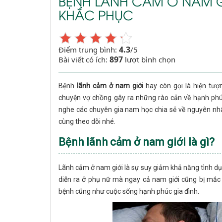
BỆNH LÃNH CẢM Ở NAM 
KHẮC PHỤC
4.3
Điểm trung bình:
/5
897
Bài viết có ích:
lượt bình chọn
Bệnh
lãnh cảm ở nam giới
hay còn gọi là hiện tư
chuyện vợ chồng gây ra những rào cản về hạnh phú
nghe các chuyên gia nam học chia sẻ về nguyên nhân
cùng theo dõi nhé.
Bệnh lãnh cảm ở nam giới là gì?
Lãnh cảm ở nam giới là sự suy giảm khả năng tình dụ
diễn ra ở phụ nữ mà ngay cả nam giới cũng bị mắc
bệnh cũng như cuộc sống hạnh phúc gia đình.