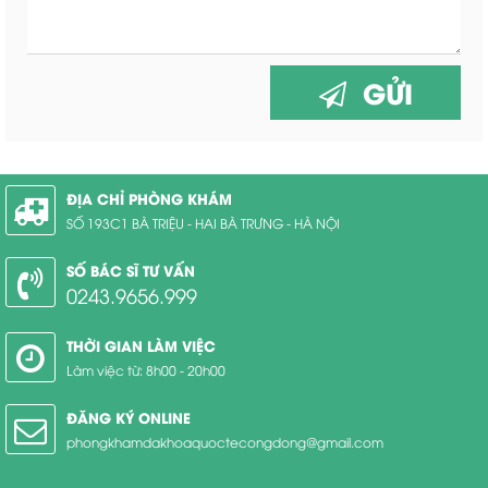
GỬI
ĐỊA CHỈ PHÒNG KHÁM
SỐ 193C1 BÀ TRIỆU - HAI BÀ TRƯNG - HÀ NỘI
SỐ BÁC SĨ TƯ VẤN
0243.9656.999
THỜI GIAN LÀM VIỆC
Làm việc từ: 8h00 - 20h00
ĐĂNG KÝ ONLINE
phongkhamdakhoaquoctecongdong@gmail.com