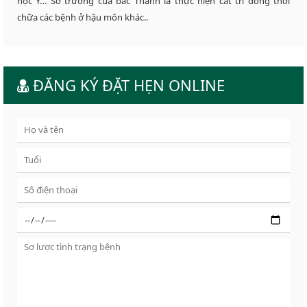
học Y… Sở trường của bác Thành là thực hiện cắt trĩ đồng thời
chữa các bệnh ở hậu môn khác..
ĐĂNG KÝ ĐẶT HẸN ONLINE