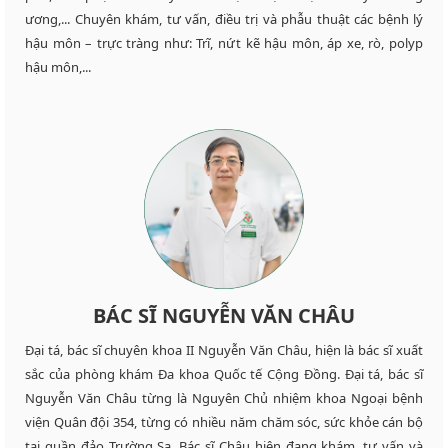
ương,... Chuyên khám, tư vấn, điều trị và phẫu thuật các bệnh lý
hậu môn – trực tràng như: Trĩ, nứt kẽ hậu môn, áp xe, rò, polyp
hậu môn,...
BÁC SĨ NGUYỄN VĂN CHÂU
Đại tá, bác sĩ chuyên khoa II Nguyễn Văn Châu, hiện là bác sĩ xuất
sắc của phòng khám Đa khoa Quốc tế Cộng Đồng. Đại tá, bác sĩ
Nguyễn Văn Châu từng là Nguyên Chủ nhiệm khoa Ngoại bệnh
viện Quân đội 354, từng có nhiều năm chăm sóc, sức khỏe cán bộ
tại quần đảo Trường Sa. Bác sĩ Châu hiện đang khám, tư vấn và