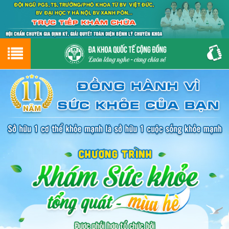
Hotline
0243.9656.999
tư vấn miễn phí
GIỚI THIỆU VỀ PHÒNG KHÁM
CƠ SỞ VẬT CHẤT
GIỚI THIỆU
ĐẶT HẸN LỊCH KHÁM
ĐƯỜNG TỚI PHÒNG KHÁM
NAM KHOA
PHỤ KHOA
BỆNH HẬU MÔN