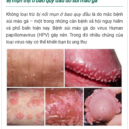
Bị mụn thịt ở bao quy đầu do sùi mào gà
Không loại trừ
bị nổi mụn ở bao quy đầu
là do mắc bệnh
sùi mào gà – một trong những căn bệnh xã hội nguy hiểm
và phổ biến hiện nay. Bệnh sùi mào gà do virus Human
papillomavirus (HPV) gây nên. Trong đó nhiều chủng của
loại virus này có thể khiến bạn bị ung thư.