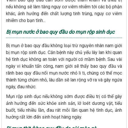
nếu không sẽ làm tăng nguy cơ viêm nhiễm tới các bộ phận
khác, ảnh hưởng đến chất lượng tinh trùng, nguy cơ viêm
nhiễm cho bạn tình...
Bị mụn nước ở bao quy đầu do mụn rộp sinh dục
Bị mụn ở bao quy đầu không loại trừ nguyên nhân nam giới
bị mụn rộp sinh dục. Căn bệnh này chủ yếu lây lan khi quan
hệ tình dục không an toàn với người có mầm bệnh. Sau vài
ngày vi khuẩn tấn công, nam giới sẽ thấy bao quy đầu và
rãnh bao quy đầu nổi mụn nước nhỏ li ti, chúng có thể mọc
thành từng chùm nhỏ, lâu dần sẽ lan rộng vỡ ra và gây ngứa
ngáy, đau nhức.
Mụn rộp sinh dục nếu không sớm được điều trị có thể gây
ảnh hưởng đến sức khỏe sinh sản, lở loét dương vật, tiểu
buốt, tiểu nhiều lần, đau rát mỗi lần quan hệ tình dục, ảnh
hưởng rất lớn đến sinh hoạt hàng ngày.