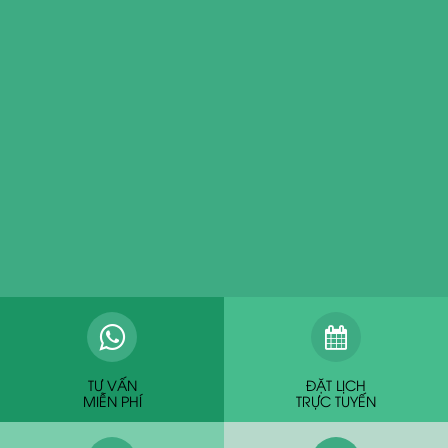
TƯ VẤN
ĐẶT LỊCH
MIỄN PHÍ
TRỰC TUYẾN