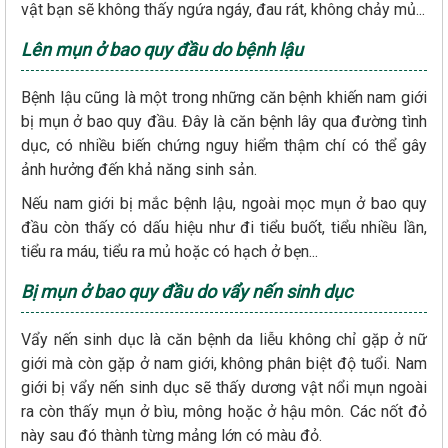
vật bạn sẽ không thấy ngứa ngáy, đau rát, không chảy mủ...
Lên mụn ở bao quy đầu do bệnh lậu
Bệnh lậu cũng là một trong những căn bệnh khiến nam giới
bị mụn ở bao quy đầu. Đây là căn bệnh lây qua đường tình
dục, có nhiều biến chứng nguy hiểm thậm chí có thể gây
ảnh hưởng đến khả năng sinh sản.
Nếu nam giới bị mắc bệnh lậu, ngoài mọc mụn ở bao quy
đầu còn thấy có dấu hiệu như đi tiểu buốt, tiểu nhiều lần,
tiểu ra máu, tiểu ra mủ hoặc có hạch ở bẹn...
Bị mụn ở bao quy đầu do vẩy nến sinh dục
Vẩy nến sinh dục là căn bệnh da liễu không chỉ gặp ở nữ
giới mà còn gặp ở nam giới, không phân biệt độ tuổi. Nam
giới bị vẩy nến sinh dục sẽ thấy dương vật nổi mụn ngoài
ra còn thấy mụn ở bìu, mông hoặc ở hậu môn. Các nốt đỏ
này sau đó thành từng mảng lớn có màu đỏ.