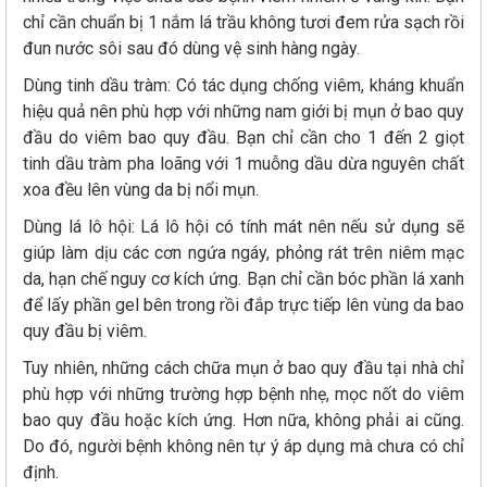
chỉ cần chuẩn bị 1 nắm lá trầu không tươi đem rửa sạch rồi
đun nước sôi sau đó dùng vệ sinh hàng ngày.
Dùng tinh dầu tràm: Có tác dụng chống viêm, kháng khuẩn
hiệu quả nên phù hợp với những nam giới bị mụn ở bao quy
đầu do viêm bao quy đầu. Bạn chỉ cần cho 1 đến 2 giọt
tinh dầu tràm pha loãng với 1 muỗng dầu dừa nguyên chất
xoa đều lên vùng da bị nổi mụn.
Dùng lá lô hội: Lá lô hội có tính mát nên nếu sử dụng sẽ
giúp làm dịu các cơn ngứa ngáy, phỏng rát trên niêm mạc
da, hạn chế nguy cơ kích ứng. Bạn chỉ cần bóc phần lá xanh
để lấy phần gel bên trong rồi đắp trực tiếp lên vùng da bao
quy đầu bị viêm.
Tuy nhiên, những cách chữa mụn ở bao quy đầu tại nhà chỉ
phù hợp với những trường hợp bệnh nhẹ, mọc nốt do viêm
bao quy đầu hoặc kích ứng. Hơn nữa, không phải ai cũng.
Do đó, người bệnh không nên tự ý áp dụng mà chưa có chỉ
định.