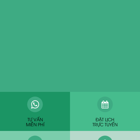
TƯ VẤN
ĐẶT LỊCH
MIỄN PHÍ
TRỰC TUYẾN