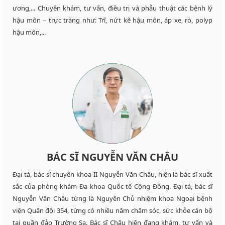
ương,... Chuyên khám, tư vấn, điều trị và phẫu thuật các bệnh lý
hậu môn – trực tràng như: Trĩ, nứt kẽ hậu môn, áp xe, rò, polyp
hậu môn,...
BÁC SĨ NGUYỄN VĂN CHÂU
Đại tá, bác sĩ chuyên khoa II Nguyễn Văn Châu, hiện là bác sĩ xuất
sắc của phòng khám Đa khoa Quốc tế Cộng Đồng. Đại tá, bác sĩ
Nguyễn Văn Châu từng là Nguyên Chủ nhiệm khoa Ngoại bệnh
viện Quân đội 354, từng có nhiều năm chăm sóc, sức khỏe cán bộ
tại quần đảo Trường Sa. Bác sĩ Châu hiện đang khám, tư vấn và