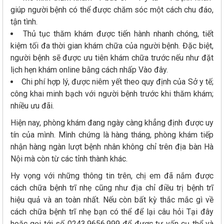
giúp người bệnh có thể được chăm sóc một cách chu đáo,
tận tình.
Thủ tục thăm khám được tiến hành nhanh chóng, tiết
kiệm tối đa thời gian khám chữa của người bệnh. Đặc biệt,
người bệnh sẽ được ưu tiên khám chữa trước nếu như đặt
lịch hẹn khám online bằng cách nhấp Vào đây.
Chi phí hợp lý, được niêm yết theo quy định của Sở y tế;
công khai minh bạch với người bệnh trước khi thăm khám;
nhiều ưu đãi.
Hiện nay, phòng khám đang ngày càng khẳng định được uy
tín của mình. Mình chứng là hàng tháng, phòng khám tiếp
nhận hàng ngàn lượt bệnh nhân không chỉ trên địa bàn Hà
Nội mà còn từ các tỉnh thành khác.
Hy vọng với những thông tin trên, chị em đã nắm được
cách chữa bệnh trĩ nhẹ cũng như địa chỉ điều trị bệnh trĩ
hiệu quả và an toàn nhất. Nếu còn bất kỳ thắc mắc gì về
cách chữa bệnh trĩ nhẹ bạn có thể để lại câu hỏi Tại đây
hoặc gọi tới số 0243.9656.999 để được tư vấn cụ thể và