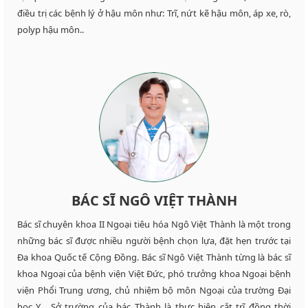
điều trị các bệnh lý ở hậu môn như: Trĩ, nứt kẽ hậu môn, áp xe, rò,
polyp hậu môn..
BÁC SĨ NGÔ VIỆT THÀNH
Bác sĩ chuyên khoa II Ngoại tiêu hóa Ngô Việt Thành là một trong
những bác sĩ được nhiều người bệnh chọn lựa, đặt hẹn trước tại
Đa khoa Quốc tế Cộng Đồng. Bác sĩ Ngô Việt Thành từng là bác sĩ
khoa Ngoại của bệnh viện Việt Đức, phó trưởng khoa Ngoại bệnh
viện Phổi Trung ương, chủ nhiệm bộ môn Ngoại của trường Đại
học Y… Sở trường của bác Thành là thực hiện cắt trĩ đồng thời