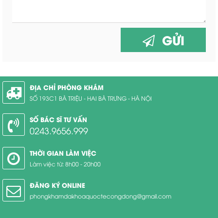
GỬI
ĐỊA CHỈ PHÒNG KHÁM
SỐ 193C1 BÀ TRIỆU - HAI BÀ TRƯNG - HÀ NỘI
SỐ BÁC SĨ TƯ VẤN
0243.9656.999
THỜI GIAN LÀM VIỆC
Làm việc từ: 8h00 - 20h00
ĐĂNG KÝ ONLINE
phongkhamdakhoaquoctecongdong@gmail.com