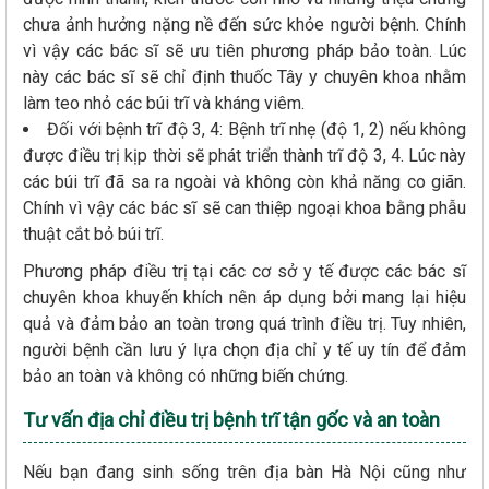
chưa ảnh hưởng nặng nề đến sức khỏe người bệnh. Chính
vì vậy các bác sĩ sẽ ưu tiên phương pháp bảo toàn. Lúc
này các bác sĩ sẽ chỉ định thuốc Tây y chuyên khoa nhằm
làm teo nhỏ các búi trĩ và kháng viêm.
Đối với bệnh trĩ độ 3, 4: Bệnh trĩ nhẹ (độ 1, 2) nếu không
được điều trị kịp thời sẽ phát triển thành trĩ độ 3, 4. Lúc này
các búi trĩ đã sa ra ngoài và không còn khả năng co giãn.
Chính vì vậy các bác sĩ sẽ can thiệp ngoại khoa bằng phẫu
thuật cắt bỏ búi trĩ.
Phương pháp điều trị tại các cơ sở y tế được các bác sĩ
chuyên khoa khuyến khích nên áp dụng bởi mang lại hiệu
quả và đảm bảo an toàn trong quá trình điều trị. Tuy nhiên,
người bệnh cần lưu ý lựa chọn địa chỉ y tế uy tín để đảm
bảo an toàn và không có những biến chứng.
Tư vấn địa chỉ điều trị bệnh trĩ tận gốc và an toàn
Nếu bạn đang sinh sống trên địa bàn Hà Nội cũng như