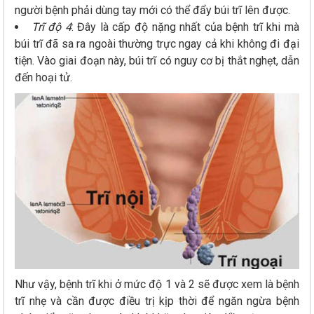
người bệnh phải dùng tay mới có thể đẩy búi trĩ lên được.
Trĩ độ 4
: Đây là cấp độ nặng nhất của bệnh trĩ khi mà
búi trĩ đã sa ra ngoài thường trực ngay cả khi không đi đại
tiện. Vào giai đoạn này, búi trĩ có nguy cơ bị thắt nghẹt, dẫn
đến hoại tử.
Như vậy, bệnh trĩ khi ở mức độ 1 và 2 sẽ được xem là bệnh
trĩ nhẹ và cần được điều trị kịp thời để ngăn ngừa bệnh