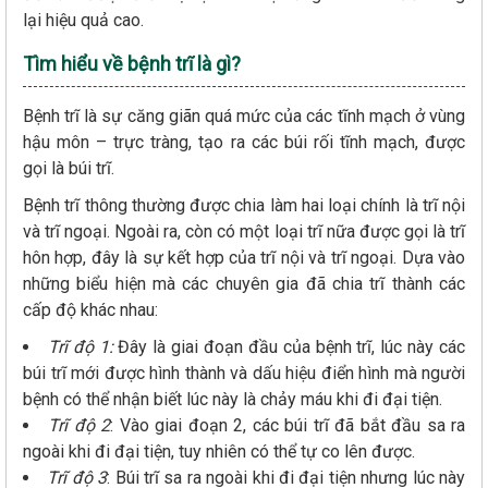
lại hiệu quả cao.
Tìm hiểu về bệnh trĩ là gì?
Bệnh trĩ là sự căng giãn quá mức của các tĩnh mạch ở vùng
hậu môn – trực tràng, tạo ra các búi rối tĩnh mạch, được
gọi là búi trĩ.
Bệnh trĩ thông thường được chia làm hai loại chính là trĩ nội
và trĩ ngoại. Ngoài ra, còn có một loại trĩ nữa được gọi là trĩ
hôn hợp, đây là sự kết hợp của trĩ nội và trĩ ngoại. Dựa vào
những biểu hiện mà các chuyên gia đã chia trĩ thành các
cấp độ khác nhau:
Trĩ độ 1:
Đây là giai đoạn đầu của bệnh trĩ, lúc này các
búi trĩ mới được hình thành và dấu hiệu điển hình mà người
bệnh có thể nhận biết lúc này là chảy máu khi đi đại tiện.
Trĩ độ 2
: Vào giai đoạn 2, các búi trĩ đã bắt đầu sa ra
ngoài khi đi đại tiện, tuy nhiên có thể tự co lên được.
Trĩ độ 3
: Búi trĩ sa ra ngoài khi đi đại tiện nhưng lúc này