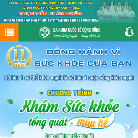
Hotline
0243.9656.999
tư vấn miễn phí
GIỚI THIỆU VỀ PHÒNG KHÁM
CƠ SỞ VẬT CHẤT
GIỚI THIỆU
ĐẶT HẸN LỊCH KHÁM
ĐƯỜNG TỚI PHÒNG KHÁM
NAM KHOA
PHỤ KHOA
BỆNH HẬU MÔN