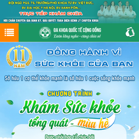
Hotline
0243.9656.999
tư vấn miễn phí
GIỚI THIỆU VỀ PHÒNG KHÁM
CƠ SỞ VẬT CHẤT
GIỚI THIỆU
ĐẶT HẸN LỊCH KHÁM
ĐƯỜNG TỚI PHÒNG KHÁM
NAM KHOA
PHỤ KHOA
BỆNH HẬU MÔN