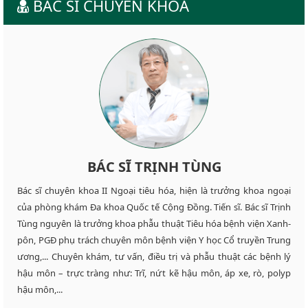
BÁC SĨ CHUYÊN KHOA
BÁC SĨ TRỊNH TÙNG
Bác sĩ chuyên khoa II Ngoại tiêu hóa, hiện là trưởng khoa ngoại
của phòng khám Đa khoa Quốc tế Cộng Đồng. Tiến sĩ. Bác sĩ Trịnh
Tùng nguyên là trưởng khoa phẫu thuật Tiêu hóa bệnh viện Xanh-
pôn, PGĐ phụ trách chuyên môn bệnh viện Y học Cổ truyền Trung
ương,... Chuyên khám, tư vấn, điều trị và phẫu thuật các bệnh lý
hậu môn – trực tràng như: Trĩ, nứt kẽ hậu môn, áp xe, rò, polyp
hậu môn,...