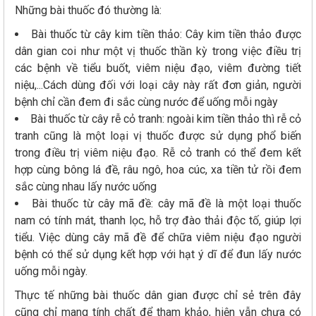
Những bài thuốc đó thường là:
Bài thuốc từ cây kim tiền thảo: Cây kim tiền thảo được
dân gian coi như một vị thuốc thần kỳ trong việc điều trị
các bệnh về tiểu buốt, viêm niệu đạo, viêm đường tiết
niệu,...Cách dùng đối với loại cây này rất đơn giản, người
bệnh chỉ cần đem đi sắc cùng nước để uống mỗi ngày
Bài thuốc từ cây rễ cỏ tranh: ngoài kim tiền thảo thì rễ cỏ
tranh cũng là một loại vị thuốc được sử dụng phổ biến
trong điều trị viêm niệu đạo. Rễ cỏ tranh có thể đem kết
hợp cùng bông lá đề, râu ngô, hoa cúc, xa tiền tử rồi đem
sắc cùng nhau lấy nước uống
Bài thuốc từ cây mã đề: cây mã đề là một loại thuốc
nam có tính mát, thanh lọc, hỗ trợ đào thải độc tố, giúp lợi
tiểu. Việc dùng cây mã đề để chữa viêm niệu đạo người
bệnh có thể sử dụng kết hợp với hạt ý dĩ để đun lấy nước
uống mỗi ngày.
Thực tế những bài thuốc dân gian được chỉ sẻ trên đây
cũng chỉ mang tính chất để tham khảo, hiện vẫn chưa có