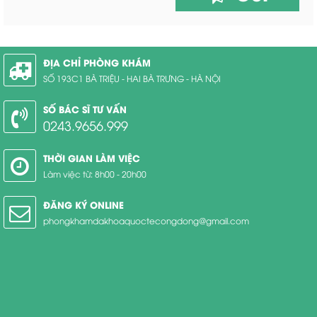
ĐỊA CHỈ PHÒNG KHÁM
SỐ 193C1 BÀ TRIỆU - HAI BÀ TRƯNG - HÀ NỘI
SỐ BÁC SĨ TƯ VẤN
0243.9656.999
THỜI GIAN LÀM VIỆC
Làm việc từ: 8h00 - 20h00
ĐĂNG KÝ ONLINE
phongkhamdakhoaquoctecongdong@gmail.com