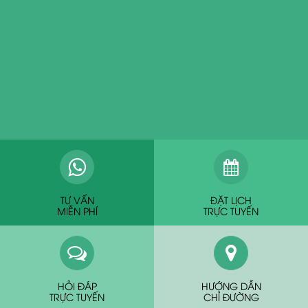
TƯ VẤN
ĐẶT LỊCH
MIỄN PHÍ
TRỰC TUYẾN
HỎI ĐÁP
HƯỚNG DẪN
TRỰC TUYẾN
CHỈ ĐƯỜNG