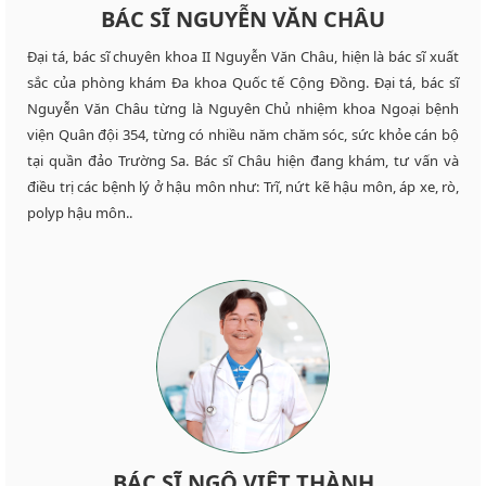
BÁC SĨ NGUYỄN VĂN CHÂU
Đại tá, bác sĩ chuyên khoa II Nguyễn Văn Châu, hiện là bác sĩ xuất
sắc của phòng khám Đa khoa Quốc tế Cộng Đồng. Đại tá, bác sĩ
Nguyễn Văn Châu từng là Nguyên Chủ nhiệm khoa Ngoại bệnh
viện Quân đội 354, từng có nhiều năm chăm sóc, sức khỏe cán bộ
tại quần đảo Trường Sa. Bác sĩ Châu hiện đang khám, tư vấn và
điều trị các bệnh lý ở hậu môn như: Trĩ, nứt kẽ hậu môn, áp xe, rò,
polyp hậu môn..
BÁC SĨ NGÔ VIỆT THÀNH