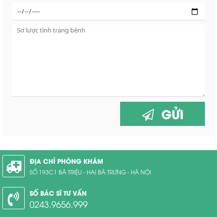
GỬI
ĐỊA CHỈ PHÒNG KHÁM
SỐ 193C1 BÀ TRIỆU - HAI BÀ TRƯNG - HÀ NỘI
SỐ BÁC SĨ TƯ VẤN
0243.9656.999