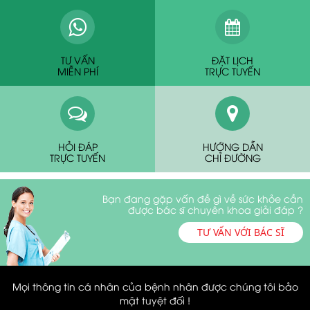
TƯ VẤN
ĐẶT LỊCH
MIỄN PHÍ
TRỰC TUYẾN
HỎI ĐÁP
HƯỚNG DẪN
TRỰC TUYẾN
CHỈ ĐƯỜNG
Bạn đang gặp vấn đề gì về sức khỏe cần
được bác sĩ chuyên khoa giải đáp ?
TƯ VẤN VỚI BÁC SĨ
Mọi thông tin cá nhân của bệnh nhân được chúng tôi bảo
mật tuyệt đối !