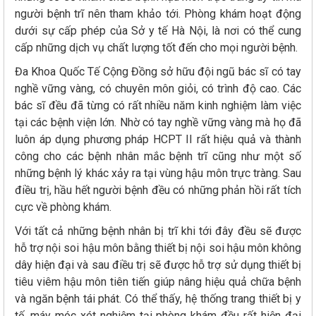
người bệnh trĩ nên tham khảo tới. Phòng khám hoạt động
dưới sự cấp phép của Sở y tế Hà Nội, là nơi có thể cung
cấp những dịch vụ chất lượng tốt đến cho mọi người bệnh.
Đa Khoa Quốc Tế Cộng Đồng sở hữu đội ngũ bác sĩ có tay
nghề vững vàng, có chuyên môn giỏi, có trình độ cao. Các
bác sĩ đều đã từng có rất nhiều năm kinh nghiệm làm việc
tại các bệnh viện lớn. Nhờ có tay nghề vững vàng mà họ đã
luôn áp dụng phương pháp HCPT II rất hiệu quả và thành
công cho các bệnh nhân mắc bệnh trĩ cũng như một số
những bệnh lý khác xảy ra tại vùng hậu môn trực tràng. Sau
điều trị, hầu hết người bệnh đều có những phản hồi rất tích
cực về phòng khám.
Với tất cả những bệnh nhân bị trĩ khi tới đây đều sẽ được
hỗ trợ nội soi hậu môn bằng thiết bị nội soi hậu môn không
dây hiện đại và sau điều trị sẽ được hỗ trợ sử dụng thiết bị
tiêu viêm hậu môn tiên tiến giúp nâng hiệu quả chữa bệnh
và ngăn bệnh tái phát. Có thể thấy, hệ thống trang thiết bị y
tế, máy móc xét nghiệm tại phòng khám đều rất hiện đại