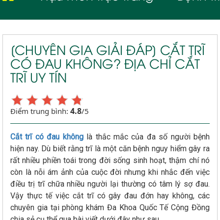
[CHUYÊN GIA GIẢI ĐÁP] CẮT TRĨ
CÓ ĐAU KHÔNG? ĐỊA CHỈ CẮT
TRĨ UY TÍN
4.8
Điểm trung bình:
/5
Cắt trĩ có đau không
là thắc mắc của đa số người bệnh
hiện nay. Dù biết rằng trĩ là một căn bệnh nguy hiểm gây ra
rất nhiều phiền toái trong đời sống sinh hoạt, thậm chí nó
còn là nỗi ám ảnh của cuộc đời nhưng khi nhắc đến việc
điều trị trĩ chữa nhiều người lại thường có tâm lý sợ đau.
Vậy thực tế việc cắt trĩ có gây đau đớn hay không, các
chuyên gia tại phòng khám Đa Khoa Quốc Tế Cộng Đồng
chia sẻ cụ thể qua bài viết dưới đây như sau