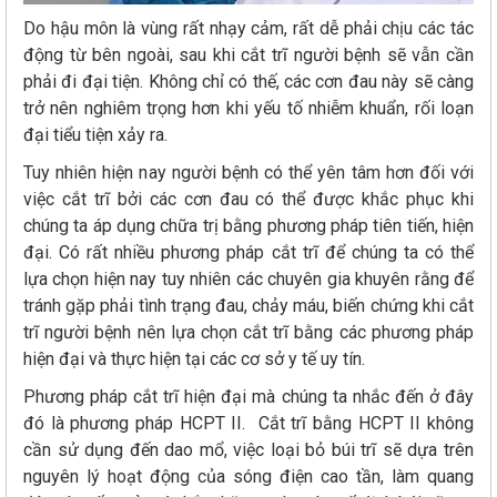
Do hậu môn là vùng rất nhạy cảm, rất dễ phải chịu các tác
động từ bên ngoài, sau khi cắt trĩ người bệnh sẽ vẫn cần
phải đi đại tiện. Không chỉ có thế, các cơn đau này sẽ càng
trở nên nghiêm trọng hơn khi yếu tố nhiễm khuẩn, rối loạn
đại tiểu tiện xảy ra.
Tuy nhiên hiện nay người bệnh có thể yên tâm hơn đối với
việc cắt trĩ bởi các cơn đau có thể được khắc phục khi
chúng ta áp dụng chữa trị bằng phương pháp tiên tiến, hiện
đại. Có rất nhiều phương pháp cắt trĩ để chúng ta có thể
lựa chọn hiện nay tuy nhiên các chuyên gia khuyên rằng để
tránh gặp phải tình trạng đau, chảy máu, biến chứng khi cắt
trĩ người bệnh nên lựa chọn cắt trĩ bằng các phương pháp
hiện đại và thực hiện tại các cơ sở y tế uy tín.
Phương pháp cắt trĩ hiện đại mà chúng ta nhắc đến ở đây
đó là phương pháp HCPT II. Cắt trĩ bằng HCPT II không
cần sử dụng đến dao mổ, việc loại bỏ búi trĩ sẽ dựa trên
nguyên lý hoạt động của sóng điện cao tần, làm quang