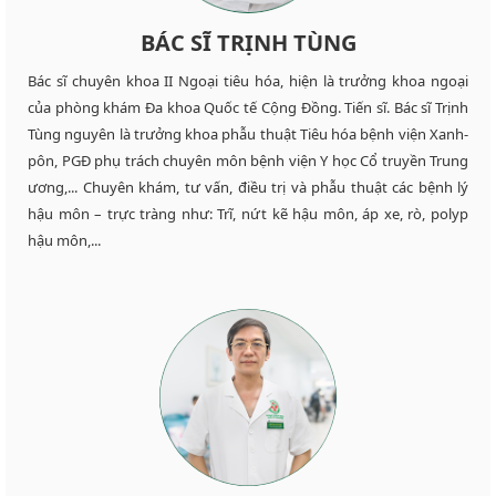
BÁC SĨ TRỊNH TÙNG
Bác sĩ chuyên khoa II Ngoại tiêu hóa, hiện là trưởng khoa ngoại
của phòng khám Đa khoa Quốc tế Cộng Đồng. Tiến sĩ. Bác sĩ Trịnh
Tùng nguyên là trưởng khoa phẫu thuật Tiêu hóa bệnh viện Xanh-
pôn, PGĐ phụ trách chuyên môn bệnh viện Y học Cổ truyền Trung
ương,... Chuyên khám, tư vấn, điều trị và phẫu thuật các bệnh lý
hậu môn – trực tràng như: Trĩ, nứt kẽ hậu môn, áp xe, rò, polyp
hậu môn,...