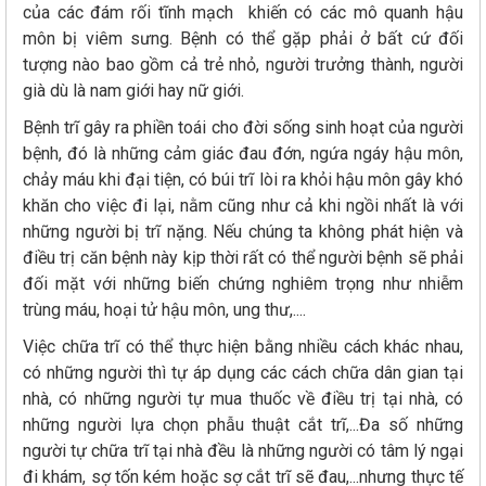
của các đám rối tĩnh mạch khiến có các mô quanh hậu
môn bị viêm sưng. Bệnh có thể gặp phải ở bất cứ đối
tượng nào bao gồm cả trẻ nhỏ, người trưởng thành, người
già dù là nam giới hay nữ giới.
Bệnh trĩ gây ra phiền toái cho đời sống sinh hoạt của người
bệnh, đó là những cảm giác đau đớn, ngứa ngáy hậu môn,
chảy máu khi đại tiện, có búi trĩ lòi ra khỏi hậu môn gây khó
khăn cho việc đi lại, nằm cũng như cả khi ngồi nhất là với
những người bị trĩ nặng. Nếu chúng ta không phát hiện và
điều trị căn bệnh này kịp thời rất có thể người bệnh sẽ phải
đối mặt với những biến chứng nghiêm trọng như nhiễm
trùng máu, hoại tử hậu môn, ung thư,....
Việc chữa trĩ có thể thực hiện bằng nhiều cách khác nhau,
có những người thì tự áp dụng các cách chữa dân gian tại
nhà, có những người tự mua thuốc về điều trị tại nhà, có
những người lựa chọn phẫu thuật cắt trĩ,...Đa số những
người tự chữa trĩ tại nhà đều là những người có tâm lý ngại
đi khám, sợ tốn kém hoặc sợ cắt trĩ sẽ đau,...nhưng thực tế