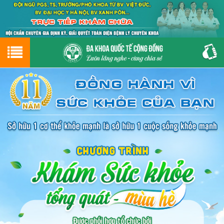
Hotline
0243.9656.999
tư vấn miễn phí
GIỚI THIỆU VỀ PHÒNG KHÁM
CƠ SỞ VẬT CHẤT
GIỚI THIỆU
ĐẶT HẸN LỊCH KHÁM
ĐƯỜNG TỚI PHÒNG KHÁM
NAM KHOA
PHỤ KHOA
BỆNH HẬU MÔN