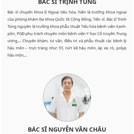
BÁC SĨ TRỊNH TÙNG
Bác sĩ chuyên khoa II Ngoại tiêu hóa, hiện là trưởng khoa ngoại
của phòng khám Đa khoa Quốc tế Cộng Đồng. Tiến sĩ. Bác sĩ Trịnh
Tùng nguyên là trưởng khoa phẫu thuật Tiêu hóa bệnh viện Xanh-
pôn, PGĐ phụ trách chuyên môn bệnh viện Y học Cổ truyền Trung
ương,... Chuyên khám, tư vấn, điều trị và phẫu thuật các bệnh lý
hậu môn – trực tràng như: Trĩ, nứt kẽ hậu môn, áp xe, rò, polyp
hậu môn,...
BÁC SĨ NGUYỄN VĂN CHÂU