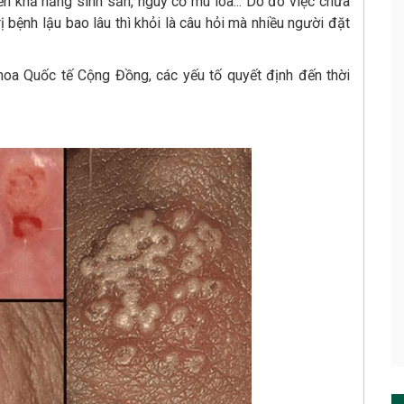
đến khả năng sinh sản, nguy cơ mù lòa... Do đó việc chữa
trị bệnh lậu bao lâu thì khỏi là câu hỏi mà nhiều người đặt
a Quốc tế Cộng Đồng, các yếu tố quyết định đến thời