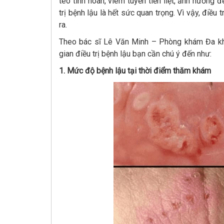
teo tinh hoàn, viêm tuyến tiền liệt, ảnh hưởng 
trị bệnh lậu là hết sức quan trọng. Vì vậy, điều 
ra.
Theo bác sĩ Lê Văn Minh – Phòng khám Đa kho
gian điều trị bệnh lậu bạn cần chú ý đến như:
1. Mức độ bệnh lậu tại thời điểm thăm khám