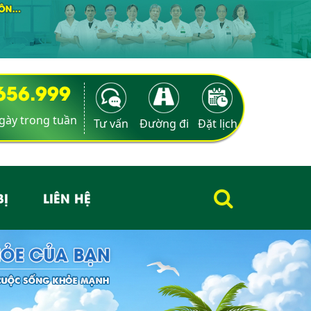
9656.999
ngày trong tuần
Tư vấn
Đường đi
Đặt lịch
BỊ
LIÊN HỆ