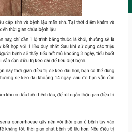
ậu cấp tính và bệnh lậu mãn tính. Tại thời điểm khám và
đến thời gian chữa bệnh lậu.
 này, chỉ cần 1 lộ trình bằng thuốc là khỏi, thường sẽ là
ết hợp với 1 liều duy nhất. Sau khi sử dụng các triệu
 Người bệnh sẽ thấy tiểu hết mủ khoảng 3 ngày, tiểu buốt
vẫn cần điều trị kéo dài để tiêu diệt bệnh.
n này thời gian điều trị sẽ kéo dài hơn, bạn có thể dùng
ị thường sẽ kéo dài khoảng 14 ngày, sau đó bạn vẫn cần
 khi có dấu hiệu bệnh lậu, để rút ngắn thời gian điều trị
sseria gonorrhoeae gây nên với thời gian ủ bệnh tùy vào
kháng tốt, thời gian phát bệnh sẽ lâu hơn. Nếu điều trị