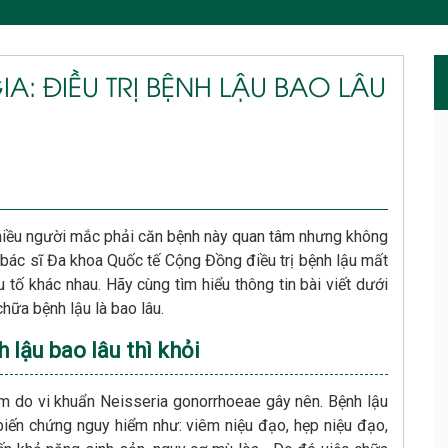
IA: ĐIỀU TRỊ BỆNH LẬU BAO LÂU
hiều người mắc phải căn bệnh này quan tâm nhưng không
ác bác sĩ Đa khoa Quốc tế Cộng Đồng điều trị bệnh lậu mất
 tố khác nhau. Hãy cùng tìm hiểu thông tin bài viết dưới
chữa bệnh lậu là bao lâu.
h lậu bao lâu thì khỏi
m do vi khuẩn Neisseria gonorrhoeae gây nên. Bệnh lậu
iến chứng nguy hiểm như: viêm niệu đạo, hẹp niệu đạo,