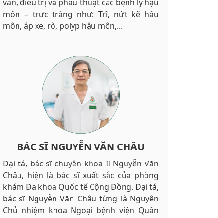
vấn, điều trị và phẫu thuật các bệnh lý hậu
môn – trực tràng như: Trĩ, nứt kẽ hậu
môn, áp xe, rò, polyp hậu môn,...
BÁC SĨ NGUYỄN VĂN CHÂU
Đại tá, bác sĩ chuyên khoa II Nguyễn Văn
Châu, hiện là bác sĩ xuất sắc của phòng
khám Đa khoa Quốc tế Cộng Đồng. Đại tá,
bác sĩ Nguyễn Văn Châu từng là Nguyên
Chủ nhiệm khoa Ngoại bệnh viện Quân