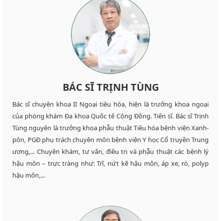
BÁC SĨ TRỊNH TÙNG
Bác sĩ chuyên khoa II Ngoại tiêu hóa, hiện là trưởng khoa ngoại
của phòng khám Đa khoa Quốc tế Cộng Đồng. Tiến sĩ. Bác sĩ Trịnh
Tùng nguyên là trưởng khoa phẫu thuật Tiêu hóa bệnh viện Xanh-
pôn, PGĐ phụ trách chuyên môn bệnh viện Y học Cổ truyền Trung
ương,... Chuyên khám, tư vấn, điều trị và phẫu thuật các bệnh lý
hậu môn – trực tràng như: Trĩ, nứt kẽ hậu môn, áp xe, rò, polyp
hậu môn,...