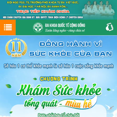
Hotline
0243.9656.999
tư vấn miễn phí
GIỚI THIỆU VỀ PHÒNG KHÁM
CƠ SỞ VẬT CHẤT
GIỚI THIỆU
ĐẶT HẸN LỊCH KHÁM
ĐƯỜNG TỚI PHÒNG KHÁM
NAM KHOA
PHỤ KHOA
BỆNH HẬU MÔN