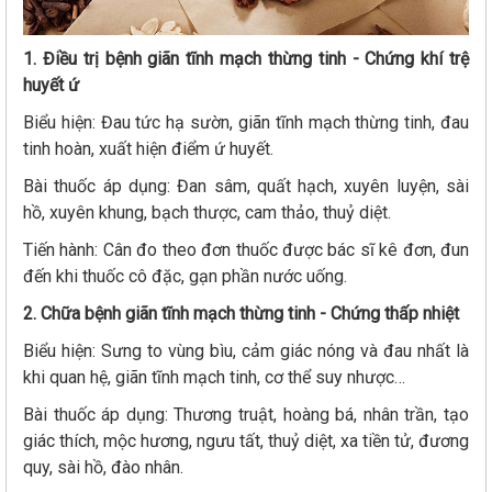
1. Điều trị bệnh giãn tĩnh mạch thừng tinh - Chứng khí trệ
huyết ứ
Biểu hiện: Đau tức hạ sườn, giãn tĩnh mạch thừng tinh, đau
tinh hoàn, xuất hiện điểm ứ huyết.
Bài thuốc áp dụng: Đan sâm, quất hạch, xuyên luyện, sài
hồ, xuyên khung, bạch thược, cam thảo, thuỷ diệt.
Tiến hành: Cân đo theo đơn thuốc được bác sĩ kê đơn, đun
đến khi thuốc cô đặc, gạn phần nước uống.
2. Chữa bệnh giãn tĩnh mạch thừng tinh - Chứng thấp nhiệt
Biểu hiện: Sưng to vùng bìu, cảm giác nóng và đau nhất là
khi quan hệ, giãn tĩnh mạch tinh, cơ thể suy nhược…
Bài thuốc áp dụng: Thương truật, hoàng bá, nhân trần, tạo
giác thích, mộc hương, ngưu tất, thuỷ diệt, xa tiền tử, đương
quy, sài hồ, đào nhân.