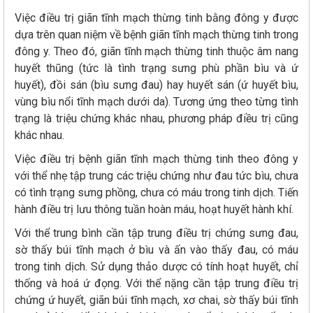
Việc điều trị giãn tĩnh mạch thừng tinh bằng đông y được
dựa trên quan niệm về bệnh giãn tĩnh mạch thừng tinh trong
đông y. Theo đó, giãn tĩnh mạch thừng tinh thuộc âm nang
huyết thũng (tức là tình trạng sưng phù phần bìu và ứ
huyết), đồi sán (bìu sưng đau) hay huyết sán (ứ huyết bìu,
vùng bìu nổi tĩnh mạch dưới da). Tương ứng theo từng tình
trạng là triệu chứng khác nhau, phương pháp điều trị cũng
khác nhau.
Việc điều trị bệnh giãn tĩnh mạch thừng tinh theo đông y
với thể nhẹ tập trung các triệu chứng như đau tức bìu, chưa
có tình trạng sưng phồng, chưa có máu trong tinh dịch. Tiến
hành điều trị lưu thông tuần hoàn máu, hoạt huyết hành khí.
Với thể trung bình cần tập trung điều trị chứng sưng đau,
sờ thấy búi tĩnh mạch ở bìu và ấn vào thấy đau, có máu
trong tinh dịch. Sử dụng thảo dược có tính hoạt huyết, chỉ
thống và hoá ứ đọng. Với thể nặng cần tập trung điều trị
chứng ứ huyết, giãn búi tĩnh mạch, xơ chai, sờ thấy búi tĩnh