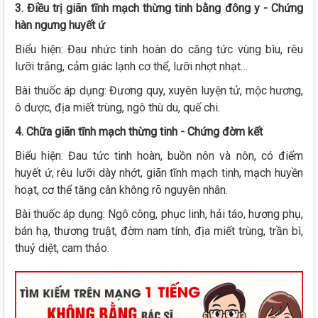
3. Điều trị giãn tĩnh mạch thừng tinh bằng đông y - Chứng
hàn ngưng huyết ứ
Biểu hiện: Đau nhức tinh hoàn do căng tức vùng bìu, rêu
lưỡi trắng, cảm giác lạnh cơ thể, lưỡi nhợt nhạt…
Bài thuốc áp dụng: Đương quy, xuyên luyện tử, mộc hương,
ô dược, địa miết trùng, ngô thù du, quế chi.
4. Chữa giãn tĩnh mạch thừng tinh - Chứng đờm kết
Biểu hiện: Đau tức tinh hoàn, buồn nôn và nôn, có điểm
huyết ứ, rêu lưỡi dày nhớt, giãn tĩnh mạch tinh, mạch huyền
hoạt, cơ thể tăng cân không rõ nguyên nhân.
Bài thuốc áp dụng: Ngô công, phục linh, hải táo, hương phụ,
bán hạ, thương truật, đờm nam tính, địa miết trùng, trần bì,
thuỷ diệt, cam thảo.