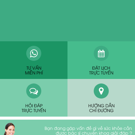
TƯ VẤN
ĐẶT LỊCH
MIỄN PHÍ
TRỰC TUYẾN
HỎI ĐÁP
HƯỚNG DẪN
TRỰC TUYẾN
CHỈ ĐƯỜNG
Bạn đang gặp vấn đề gì về sức khỏe cần
được bác sĩ chuyên khoa giải đáp ?