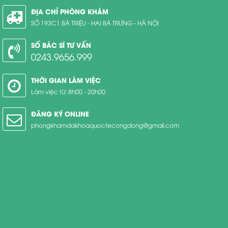
ĐỊA CHỈ PHÒNG KHÁM
SỐ 193C1 BÀ TRIỆU - HAI BÀ TRƯNG - HÀ NỘI
SỐ BÁC SĨ TƯ VẤN
0243.9656.999
THỜI GIAN LÀM VIỆC
Làm việc từ: 8h00 - 20h00
ĐĂNG KÝ ONLINE
phongkhamdakhoaquoctecongdong@gmail.com