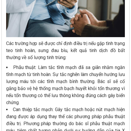
Các trường hợp sẽ được chỉ định điều trị nếu gặp tình trạng
teo tinh hoàn, sưng đau bìu, kết quả tinh dịch đồ bất
thường về số lượng tinh trùng:
Phẫu thuật: Làm tắc tĩnh mạch đã sa giãn nhằm ngăn
tĩnh mạch từ tinh hoàn. Sự tắc nghẽn làm chuyển hướng lưu
lượng máu tới các tĩnh mạch bình thường. Bác sĩ sẽ cố
gắng bảo vệ hệ thống mạch bạch huyết khỏi tổn thương vì
nếu tổn thương có thể lưu thông không đúng cách gây biến
chứng.
Can thiệp tắc mạch: Gây tắc mạch hoặc nút mạch hiện
đang được áp dụng thay thế các phương pháp phẫu thuật
điều trị. Phương pháp thường do bác sĩ phẫu thuật mạch
máu, tiêm chất tương phản dưới sự hướng dẫn của tia X