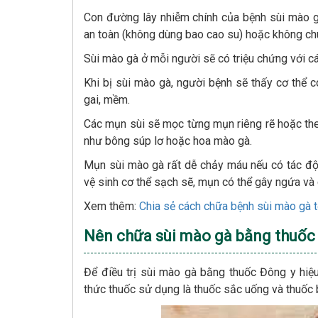
Con đường lây nhiễm chính của bệnh sùi mào g
an toàn (không dùng bao cao su) hoặc không chu
Sùi mào gà ở mỗi người sẽ có triệu chứng với cá
Khi bị sùi mào gà, người bệnh sẽ thấy cơ thể 
gai, mềm.
Các mụn sùi sẽ mọc từng mụn riêng rẽ hoặc the
như bông súp lơ hoặc hoa mào gà.
Mụn sùi mào gà rất dễ chảy máu nếu có tác đ
vệ sinh cơ thể sạch sẽ, mụn có thể gây ngứa và 
Xem thêm:
Chia sẻ cách chữa bệnh sùi mào gà tố
Nên chữa sùi mào gà bằng thuốc
Để điều trị sùi mào gà bằng thuốc Đông y hiệu
thức thuốc sử dụng là thuốc sắc uống và thuốc b