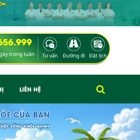
9656.999
ngày trong tuần
Tư vấn
Đường đi
Đặt lịch
BỊ
LIÊN HỆ