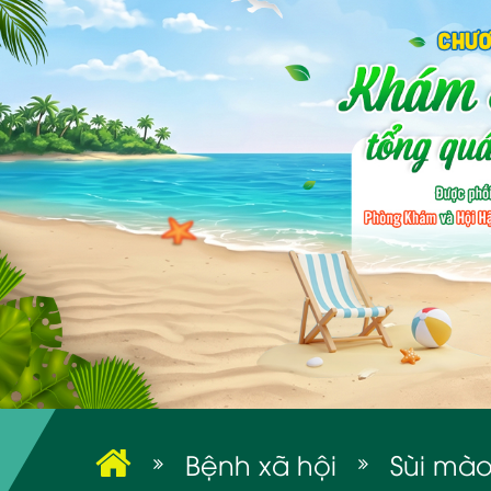
Bệnh xã hội
Sùi mà