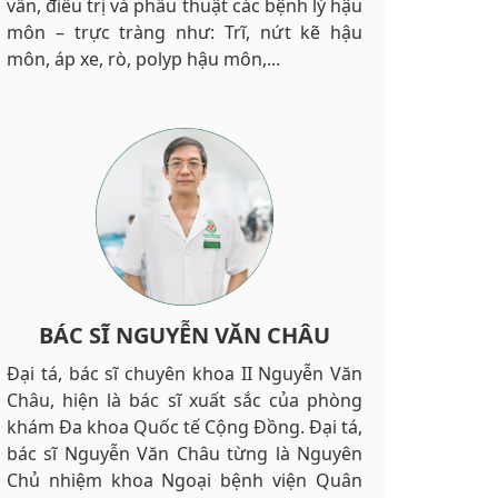
vấn, điều trị và phẫu thuật các bệnh lý hậu
môn – trực tràng như: Trĩ, nứt kẽ hậu
môn, áp xe, rò, polyp hậu môn,...
BÁC SĨ NGUYỄN VĂN CHÂU
Đại tá, bác sĩ chuyên khoa II Nguyễn Văn
Châu, hiện là bác sĩ xuất sắc của phòng
khám Đa khoa Quốc tế Cộng Đồng. Đại tá,
bác sĩ Nguyễn Văn Châu từng là Nguyên
Chủ nhiệm khoa Ngoại bệnh viện Quân