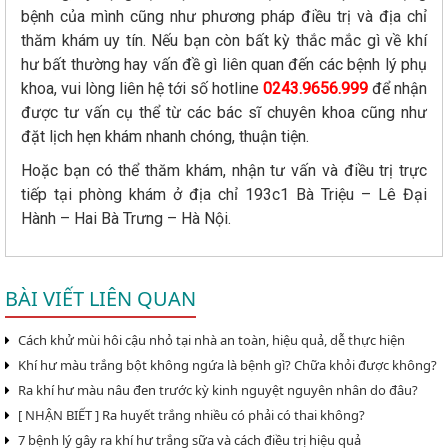
bệnh của mình cũng như phương pháp điều trị và địa chỉ
thăm khám uy tín. Nếu bạn còn bất kỳ thắc mắc gì về khí
hư bất thường hay vấn đề gì liên quan đến các bệnh lý phụ
khoa, vui lòng liên hệ tới số hotline
0243.9656.999
để nhận
được tư vấn cụ thể từ các bác sĩ chuyên khoa cũng như
đặt lịch hẹn khám nhanh chóng, thuận tiện.
Hoặc bạn có thể thăm khám, nhận tư vấn và điều trị trực
tiếp tại phòng khám ở địa chỉ 193c1 Bà Triệu – Lê Đại
Hành – Hai Bà Trưng – Hà Nội.
BÀI VIẾT LIÊN QUAN
Cách khử mùi hôi cậu nhỏ tại nhà an toàn, hiệu quả, dễ thực hiện
Khí hư màu trắng bột không ngứa là bệnh gì? Chữa khỏi được không?
Ra khí hư màu nâu đen trước kỳ kinh nguyệt nguyên nhân do đâu?
[ NHẬN BIẾT ] Ra huyết trắng nhiều có phải có thai không?
7 bệnh lý gây ra khí hư trắng sữa và cách điều trị hiệu quả