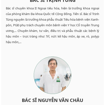
BÁC SĨ TRỊNH TÙNG
Bác sĩ chuyên khoa II Ngoại tiêu hóa, hiện là trưởng khoa ngoại
của phòng khám Đa khoa Quốc tế Cộng Đồng. Tiến sĩ. Bác sĩ Trịnh
Tùng nguyên là trưởng khoa phẫu thuật Tiêu hóa bệnh viện Xanh-
pôn, PGĐ phụ trách chuyên môn bệnh viện Y học Cổ truyền Trung
ương,... Chuyên khám, tư vấn, điều trị và phẫu thuật các bệnh lý
hậu môn – trực tràng như: Trĩ, nứt kẽ hậu môn, áp xe, rò, polyp
hậu môn,...
BÁC SĨ NGUYỄN VĂN CHÂU