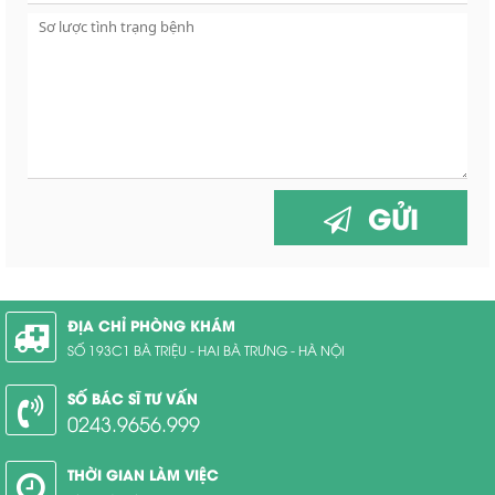
GỬI
ĐỊA CHỈ PHÒNG KHÁM
SỐ 193C1 BÀ TRIỆU - HAI BÀ TRƯNG - HÀ NỘI
SỐ BÁC SĨ TƯ VẤN
0243.9656.999
THỜI GIAN LÀM VIỆC