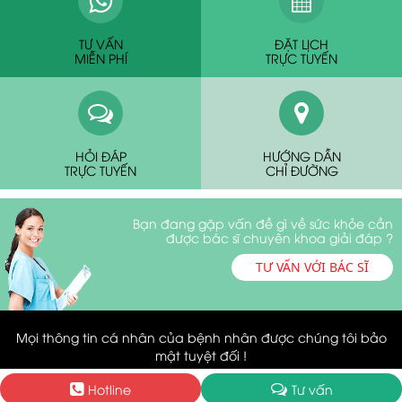
TƯ VẤN
ĐẶT LỊCH
MIỄN PHÍ
TRỰC TUYẾN
HỎI ĐÁP
HƯỚNG DẪN
TRỰC TUYẾN
CHỈ ĐƯỜNG
Bạn đang gặp vấn đề gì về sức khỏe cần
được bác sĩ chuyên khoa giải đáp ?
TƯ VẤN VỚI BÁC SĨ
Mọi thông tin cá nhân của bệnh nhân được chúng tôi bảo
mật tuyệt đối !
Hotline
Tư vấn