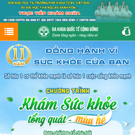
Hotline
0243.9656.999
tư vấn miễn phí
GIỚI THIỆU VỀ PHÒNG KHÁM
CƠ SỞ VẬT CHẤT
GIỚI THIỆU
ĐẶT HẸN LỊCH KHÁM
ĐƯỜNG TỚI PHÒNG KHÁM
NAM KHOA
PHỤ KHOA
BỆNH HẬU MÔN