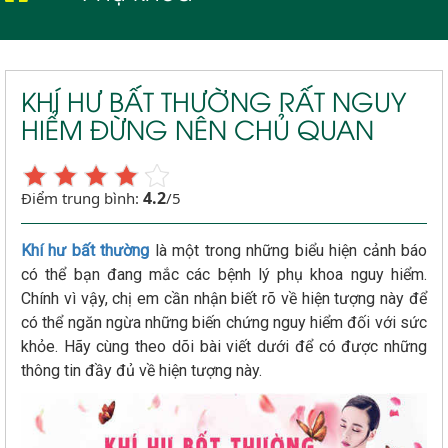
Khí hư bất thường
KHÍ HƯ BẤT THƯỜNG RẤT NGUY
HIỂM ĐỪNG NÊN CHỦ QUAN
4.2
Điểm trung bình:
/5
Khí hư bất thường
là một trong những biểu hiện cảnh báo
có thể bạn đang mắc các bệnh lý phụ khoa nguy hiểm.
Chính vì vậy, chị em cần nhận biết rõ về hiện tượng này để
có thể ngăn ngừa những biến chứng nguy hiểm đối với sức
khỏe. Hãy cùng theo dõi bài viết dưới để có được những
thông tin đầy đủ về hiện tượng này.