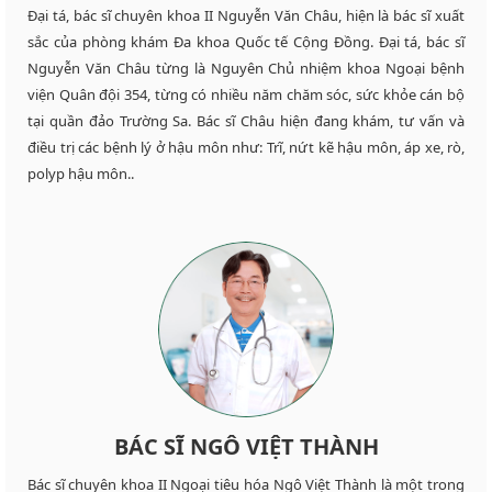
Đại tá, bác sĩ chuyên khoa II Nguyễn Văn Châu, hiện là bác sĩ xuất
sắc của phòng khám Đa khoa Quốc tế Cộng Đồng. Đại tá, bác sĩ
Nguyễn Văn Châu từng là Nguyên Chủ nhiệm khoa Ngoại bệnh
viện Quân đội 354, từng có nhiều năm chăm sóc, sức khỏe cán bộ
tại quần đảo Trường Sa. Bác sĩ Châu hiện đang khám, tư vấn và
điều trị các bệnh lý ở hậu môn như: Trĩ, nứt kẽ hậu môn, áp xe, rò,
polyp hậu môn..
BÁC SĨ NGÔ VIỆT THÀNH
Bác sĩ chuyên khoa II Ngoại tiêu hóa Ngô Việt Thành là một trong