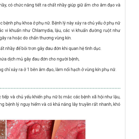
 nhầy, có chức năng tiết ra chất nhầy giúp giữ ẩm cho âm đạo và
ác bệnh phụ khoa ở phụ nữ. Bệnh lý này xảy ra chủ yếu ở phụ nữ
các vi khuẩn như Chlamydia, lậu, các vi khuẩn đường ruột như
 gây ra hoặc do chấn thương vùng kín.
hất nhầy để bôi trơn gây đau đớn khi quan hệ tình dục.
 chứa dịch mủ gây đau đớn cho người bệnh,
g chỉ xảy ra ở 1 bên âm đạo, làm nổi hạch ở vùng kín phụ nữ.
tiếp và chủ yếu khiến phụ nữ bị mắc các bệnh xã hội như lậu,
g bệnh lý nguy hiểm và có khả năng lây truyền rất nhanh, khó