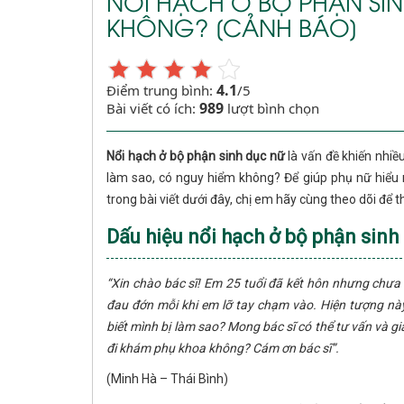
NỔI HẠCH Ở BỘ PHẬN SI
KHÔNG? [CẢNH BÁO]
4.1
Điểm trung bình:
/5
989
Bài viết có ích:
lượt bình chọn
Nổi hạch ở bộ phận sinh dục nữ
là vấn đề khiến nhiều
làm sao, có nguy hiểm không? Để giúp phụ nữ hiểu r
trong bài viết dưới đây, chị em hãy cùng theo dõi để 
Dấu hiệu nổi hạch ở bộ phận sinh
“Xin chào bác sĩ! Em 25 tuổi đã kết hôn nhưng chưa
đau đớn mỗi khi em lỡ tay chạm vào. Hiện tượng này
biết mình bị làm sao? Mong bác sĩ có thể tư vấn và g
đi khám phụ khoa không? Cám ơn bác sĩ”.
(Minh Hà – Thái Bình)