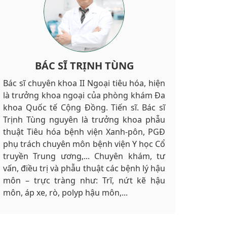
BÁC SĨ NGUYỄN VĂN CHÂU
BÁC SĨ NGÔ VIỆT THÀNH
BÁC SĨ TRỊNH TÙNG
Bác sĩ chuyên khoa II Ngoại tiêu hóa, hiện
Đại tá, bác sĩ chuyên khoa II Nguyễn Văn
Bác sĩ chuyên khoa II Ngoại tiêu hóa Ngô
là trưởng khoa ngoại của phòng khám Đa
Châu, hiện là bác sĩ xuất sắc của phòng
Việt Thành là một trong những bác sĩ
khoa Quốc tế Cộng Đồng. Tiến sĩ. Bác sĩ
khám Đa khoa Quốc tế Cộng Đồng. Đại tá,
được nhiều người bệnh chọn lựa, đặt hẹn
Trịnh Tùng nguyên là trưởng khoa phẫu
bác sĩ Nguyễn Văn Châu từng là Nguyên
trước tại Đa khoa Quốc tế Cộng Đồng.
thuật Tiêu hóa bệnh viện Xanh-pôn, PGĐ
Chủ nhiệm khoa Ngoại bệnh viện Quân
Bác sĩ Ngô Việt Thành từng là bác sĩ khoa
phụ trách chuyên môn bệnh viện Y học Cổ
đội 354, từng có nhiều năm chăm sóc, sức
Ngoại của bệnh viện Việt Đức, phó trưởng
truyền Trung ương,... Chuyên khám, tư
khỏe cán bộ tại quần đảo Trường Sa. Bác
khoa Ngoại bệnh viện Phổi Trung ương,
vấn, điều trị và phẫu thuật các bệnh lý hậu
sĩ Châu hiện đang khám, tư vấn và điều trị
chủ nhiệm bộ môn Ngoại của trường Đại
môn – trực tràng như: Trĩ, nứt kẽ hậu
các bệnh lý ở hậu môn như: Trĩ, nứt kẽ
học Y… Sở trường của bác Thành là thực
môn, áp xe, rò, polyp hậu môn,...
hậu môn, áp xe, rò, polyp hậu môn..
hiện cắt trĩ đồng thời chữa các bệnh ở hậu
môn khác..