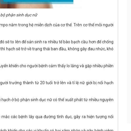
 bộ phận sinh dục nữ
mpo nằm trong hệ miễn dịch của cơ thể. Trên cơ thể mỗi người
 đó sẽ to lên để sản sinh ra nhiều tế bào bạch cầu hơn để chống
hì hạch sẽ trở về trạng thái ban đầu, không gây đau nhức, khó
huyển khiến cho người bệnh cảm thấy lo lắng và gặp nhiều phiền
ời trưởng thành từ 20 tuổi trở lên và tỉ lệ nữ giới bị nổi hạch
ổi hạch ở bộ phận sinh dục nữ có thể xuất phát từ nhiều nguyên
 mắc các bệnh lây qua đường tình dục, gây ra hiện tượng nổi
cách khiến cho các vi khuẩn có hại xâm nhập và gây bệnh viêm