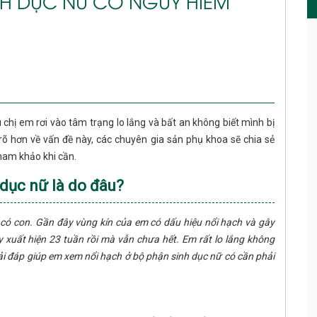
NH DỤC NỮ CÓ NGUY HIỂM
 chị em rơi vào tâm trạng lo lắng và bất an không biết mình bị
õ hơn về vấn đề này, các chuyên gia sản phụ khoa sẽ chia sẻ
tham khảo khi cần.
 dục nữ là do đâu?
 có con. Gần đây vùng kín của em có dấu hiệu nổi hạch và gây
 xuất hiện 23 tuần rồi mà vẫn chưa hết. Em rất lo lắng không
iải đáp giúp em xem nổi hạch ở bộ phận sinh dục nữ có cần phải