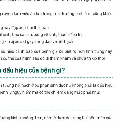
g xuyên làm việc áp lực trong môi trường ô nhiễm…cũng khiến
g hay đạp xe, chơi thể thao
ệ sinh, bao cao su, băng vệ sinh, thuốc điều trị…
g kín bị bó sát gây sưng đau và nổi hạch
ấu hiệu cảnh báo của bệnh gì? Để biết rõ hơn tình trạng này,
 cơ thể của mình sau đó đi thăm khám và chữa trị kịp thời.
à dấu hiệu của bệnh gì?
n tượng nổi hạch ở bộ phận sinh dục nữ không phải là dấu hiệu
bệnh lý nguy hiểm mà có thể chị em đang mắc phải như:
 đường kính khoảng 1cm, nằm ở dưới da trong hai bên mép của