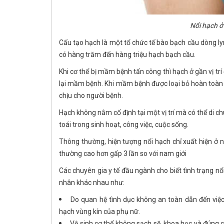
Nổi hạch ở
Cấu tạo hạch là một tổ chức tế bào bạch cầu dòng ly
có hàng trăm đến hàng triệu hạch bạch cầu.
Khi cơ thể bị mầm bệnh tấn công thì hạch ở gần vị trí
lại mầm bệnh. Khi mầm bệnh được loại bỏ hoàn toàn t
chịu cho người bệnh.
Hạch không nằm cố định tại một vị trí mà có thể di c
toái trong sinh hoạt, công việc, cuộc sống.
Thông thường, hiện tượng nổi hạch chỉ xuất hiện ở ngư
thường cao hơn gấp 3 lần so với nam giới
Các chuyên gia y tế đầu ngành cho biết tình trạng n
nhân khác nhau như:
Do quan hệ tình dục không an toàn dẫn đến việc
hạch vùng kín của phụ nữ.
Vệ sinh cơ thể không sạch sẽ, khoa học và đúng 