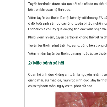
Tuyến bartholin được cấu tạo bởi các tế bào trụ tiết
bôi trơn khi quan hệ tình dục.
Viêm tuyến bartholin là một bệnh lý với khoảng 2% c
ở độ tuổi sinh sản do các ống tuyến bị tắc nghẽn, 
Escherichia coli lây qua đường tình dục xâm nhập và
Khi bị viêm nhiễm, tuyến bartholin không thể tiết ra c
Tuyến bartholin phát triển to, sưng, cứng bên trong
Viêm nhiễm tuyến bartholin, u nang hoặc áp xe thườn
2/ Mắc bệnh xã hội
Quan hệ tình dục không an toàn là nguyên nhân trực 
giang mai, sùi mào gà, mụn rộp sinh dục…đây là nhữn
chữa trị hoàn toàn, nguy cơ tái phát rất cao.