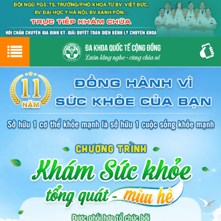
Hotline
0243.9656.999
tư vấn miễn phí
GIỚI THIỆU VỀ PHÒNG KHÁM
CƠ SỞ VẬT CHẤT
GIỚI THIỆU
ĐẶT HẸN LỊCH KHÁM
ĐƯỜNG TỚI PHÒNG KHÁM
NAM KHOA
PHỤ KHOA
BỆNH HẬU MÔN