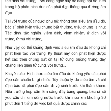
tắc dính vòi trứng,... Bởi công nghệ này dễ dàng nội soi bên
trong bộ phận sinh dục của phái đẹp thông qua đường âm
đạo.
Tại vòi trứng của người phụ nữ, thông qua siêu âm đầu dò,
bác sĩ phát hiện triệu chứng bất thường, triệu chứng lạ như:
Tắc dính, tắc nghẽn, viêm dính, viêm nhiễm, ứ dịch vòi
trứng, ứ mủ vòi trứng,...
Như vậy, có thể khẳng định việc siêu âm đầu dò không chỉ
phát hiện tắc vòi trứng. Kỹ thuật này còn phát hiện được
hết các triệu chứng bất ổn tại tử cung, buồng trứng, dây
chằng liên quan tử cung, vòi trứng,...
Khuyến cáo: Hình thức siêu âm đầu dò không yêu cầu phái
đẹp cần chuẩn bị gì nhiều. Tùy thuộc lý do siêu âm và chỉ
định bác sĩ, phái đẹp cần đi vệ sinh trước khi thăm khám.
Nếu trường hợp cần làm căng đầy bàng quang, bác sĩ sẽ
yêu cầu chị em uống nước trước khi siêu âm khoảng 30
phút đến 1 tiếng để việc kết quả được chính xác.