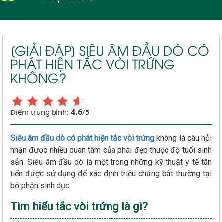
Viêm ống dẫn trứng
[GIẢI ĐÁP] SIÊU ÂM ĐẦU DÒ CÓ
PHÁT HIỆN TẮC VÒI TRỨNG
KHÔNG?
4.6
Điểm trung bình:
/5
Siêu âm đầu dò có phát hiện tắc vòi trứng
không là câu hỏi
nhận được nhiều quan tâm của phái đẹp thuộc độ tuổi sinh
sản. Siêu âm đầu dò là một trong những kỹ thuật y tế tân
tiến được sử dụng để xác định triệu chứng bất thường tại
bộ phận sinh dục.
Tìm hiểu tắc vòi trứng là gì?