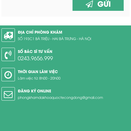
GỬI
ĐỊA CHỈ PHÒNG KHÁM
SỐ 193C1 BÀ TRIỆU - HAI BÀ TRƯNG - HÀ NỘI
SỐ BÁC SĨ TƯ VẤN
0243.9656.999
THỜI GIAN LÀM VIỆC
Làm việc từ: 8h00 - 20h00
ĐĂNG KÝ ONLINE
phongkhamdakhoaquoctecongdong@gmail.com