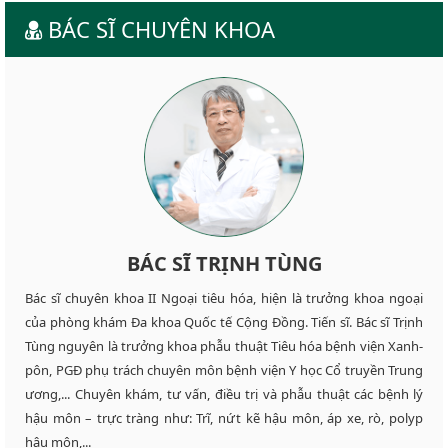
BÁC SĨ CHUYÊN KHOA
BÁC SĨ TRỊNH TÙNG
Bác sĩ chuyên khoa II Ngoại tiêu hóa, hiện là trưởng khoa ngoại
của phòng khám Đa khoa Quốc tế Cộng Đồng. Tiến sĩ. Bác sĩ Trịnh
Tùng nguyên là trưởng khoa phẫu thuật Tiêu hóa bệnh viện Xanh-
pôn, PGĐ phụ trách chuyên môn bệnh viện Y học Cổ truyền Trung
ương,... Chuyên khám, tư vấn, điều trị và phẫu thuật các bệnh lý
hậu môn – trực tràng như: Trĩ, nứt kẽ hậu môn, áp xe, rò, polyp
hậu môn,...