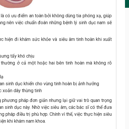
 là có ưu điểm an toàn bởi không dùng tia phóng xạ, giúp
ràng nên việc chuẩn đoán những bệnh lý sinh dục nam sẽ
c hiện đi khám sức khỏe và siêu âm tinh hoàn khi xuất
 sưng tấy khó chịu
t thường ở cả một hoặc hai bên tinh hoàn mà không rõ
lạ
n sinh dục khiến cho vùng tinh hoàn bị ảnh hưởng
ặc xoắn dây thừng tinh
g phương pháp đơn giản nhưng lại giữ vai trò quan trọng
an sinh dục này. Nhờ việc siêu âm, các bác sĩ có thể đưa
 pháp điều trị phù hợp. Chính vì thế, việc thực hiện siêu
hiện khi khám nam khoa.