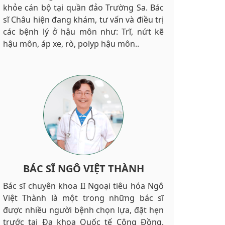
khỏe cán bộ tại quần đảo Trường Sa. Bác
sĩ Châu hiện đang khám, tư vấn và điều trị
các bệnh lý ở hậu môn như: Trĩ, nứt kẽ
hậu môn, áp xe, rò, polyp hậu môn..
BÁC SĨ NGÔ VIỆT THÀNH
Bác sĩ chuyên khoa II Ngoại tiêu hóa Ngô
Việt Thành là một trong những bác sĩ
được nhiều người bệnh chọn lựa, đặt hẹn
trước tại Đa khoa Quốc tế Cộng Đồng.