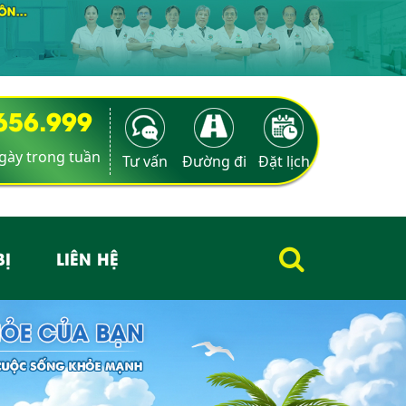
9656.999
ngày trong tuần
Tư vấn
Đường đi
Đặt lịch
BỊ
LIÊN HỆ