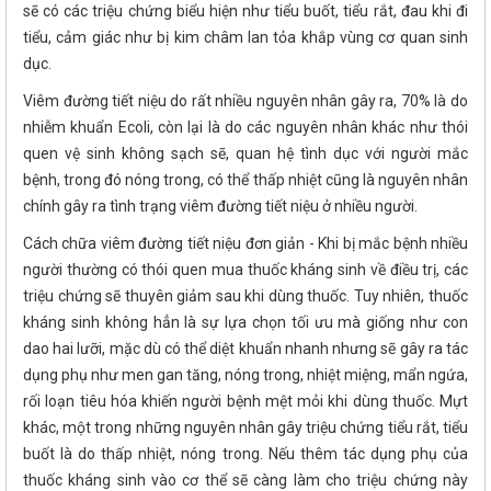
sẽ có các triệu chứng biểu hiện như tiểu buốt, tiểu rắt, đau khi đi
tiểu, cảm giác như bị kim châm lan tỏa khắp vùng cơ quan sinh
dục.
Viêm đường tiết niệu do rất nhiều nguyên nhân gây ra, 70% là do
nhiễm khuẩn Ecoli, còn lại là do các nguyên nhân khác như thói
quen vệ sinh không sạch sẽ, quan hệ tình dục với người mắc
bệnh, trong đó nóng trong, có thể thấp nhiệt cũng là nguyên nhân
chính gây ra tình trạng viêm đường tiết niệu ở nhiều người.
Cách chữa viêm đường tiết niệu đơn giản - Khi bị mắc bệnh nhiều
người thường có thói quen mua thuốc kháng sinh về điều trị, các
triệu chứng sẽ thuyên giảm sau khi dùng thuốc. Tuy nhiên, thuốc
kháng sinh không hẳn là sự lựa chọn tối ưu mà giống như con
dao hai lưỡi, mặc dù có thể diệt khuẩn nhanh nhưng sẽ gây ra tác
dụng phụ như men gan tăng, nóng trong, nhiệt miệng, mẩn ngứa,
rối loạn tiêu hóa khiến người bệnh mệt mỏi khi dùng thuốc. Mựt
khác, một trong những nguyên nhân gây triệu chứng tiểu rắt, tiểu
buốt là do thấp nhiệt, nóng trong. Nếu thêm tác dụng phụ của
thuốc kháng sinh vào cơ thể sẽ càng làm cho triệu chứng này