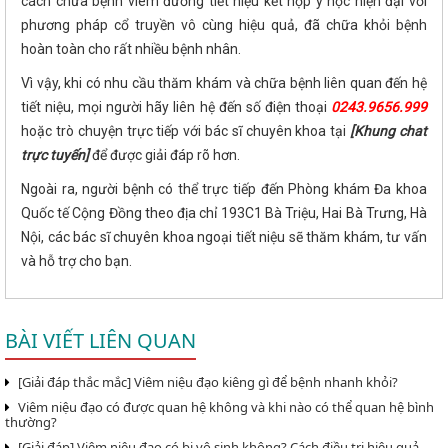
cách chữa bệnh viêm đường tiết niệu kết hợp y học hiện đại với
phương pháp cổ truyền vô cùng hiệu quả, đã chữa khỏi bệnh
hoàn toàn cho rất nhiều bệnh nhân.
Vì vậy, khi có nhu cầu thăm khám và chữa bệnh liên quan đến hệ
tiết niệu, mọi người hãy liên hệ đến số điện thoại
0243.9656.999
hoặc trò chuyện trực tiếp với bác sĩ chuyên khoa tại
[Khung chat
trực tuyến]
để được giải đáp rõ hơn.
Ngoài ra, người bệnh có thể trực tiếp đến Phòng khám Đa khoa
Quốc tế Cộng Đồng theo địa chỉ 193C1 Bà Triệu, Hai Bà Trưng, Hà
Nội, các bác sĩ chuyên khoa ngoại tiết niệu sẽ thăm khám, tư vấn
và hỗ trợ cho bạn.
BÀI VIẾT LIÊN QUAN
[Giải đáp thắc mắc] Viêm niệu đạo kiêng gì để bệnh nhanh khỏi?
Viêm niệu đạo có được quan hệ không và khi nào có thể quan hệ bình
thường?
[Giải đáp] Viêm niệu đạo có bị vô sinh không? Cách điều trị hiệu quả