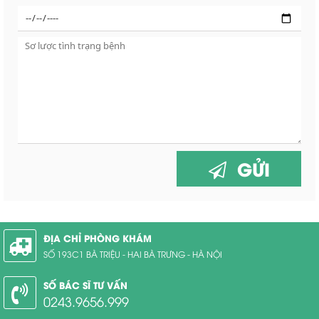
GỬI
ĐỊA CHỈ PHÒNG KHÁM
SỐ 193C1 BÀ TRIỆU - HAI BÀ TRƯNG - HÀ NỘI
SỐ BÁC SĨ TƯ VẤN
0243.9656.999