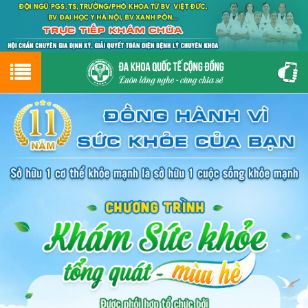
Hotline
0243.9656.999
tư vấn miễn phí
GIỚI THIỆU VỀ PHÒNG KHÁM
CƠ SỞ VẬT CHẤT
GIỚI THIỆU
ĐẶT HẸN LỊCH KHÁM
ĐƯỜNG TỚI PHÒNG KHÁM
NAM KHOA
PHỤ KHOA
BỆNH HẬU MÔN