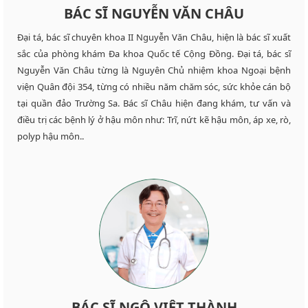
BÁC SĨ NGUYỄN VĂN CHÂU
Đại tá, bác sĩ chuyên khoa II Nguyễn Văn Châu, hiện là bác sĩ xuất
sắc của phòng khám Đa khoa Quốc tế Cộng Đồng. Đại tá, bác sĩ
Nguyễn Văn Châu từng là Nguyên Chủ nhiệm khoa Ngoại bệnh
viện Quân đội 354, từng có nhiều năm chăm sóc, sức khỏe cán bộ
tại quần đảo Trường Sa. Bác sĩ Châu hiện đang khám, tư vấn và
điều trị các bệnh lý ở hậu môn như: Trĩ, nứt kẽ hậu môn, áp xe, rò,
polyp hậu môn..
BÁC SĨ NGÔ VIỆT THÀNH