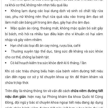
ra khỏi cơ thể, không nên nhịn tiểu quá lâu
Không lạm dụng các loại dung dịch vệ sinh có chất tẩy rửa
cao, phụ nữ không nên thụt rửa quá sâu vào trong âm đạo sẽ
làm mất cân bằng pH trong âm đạo, gây hại cho âm đạo.
Mặc quần áo rộng, thoáng mát, không mặc quần bó sát gây
bí bách, mồ hôi ra nhiều tạo điều kiện cho vi khuẩn có hại xâm
nhập và gây viêm nhiễm.
Hạn chế các loại đồ ăn cay nóng, rượu bia, café
Thường xuyên tập thể dục, tăng sức đề kháng và sức khỏe
cho cơ thể, chống lại bệnh tật.
Có kế hoạch kiểm tra sức khỏe định kì 6 tháng / lần
Khi có các triệu chứng biểu hiện của bệnh viêm đường tiết niệu
cần đến ngay cơ sở y tế chuyên khoa uy tín để thăm khám và
chữa trị kịp thời.
Trên đây là những thông tin về vấn đề cách
chữa viêm đường tiết
niệu đơn giản
. hiện nay, tại Phòng khám Đa khoa Quốc tế Cộng
Đồng, đội ngũ y bác sĩ chuyên khoa ngoại tiết niệu đang áp dụng