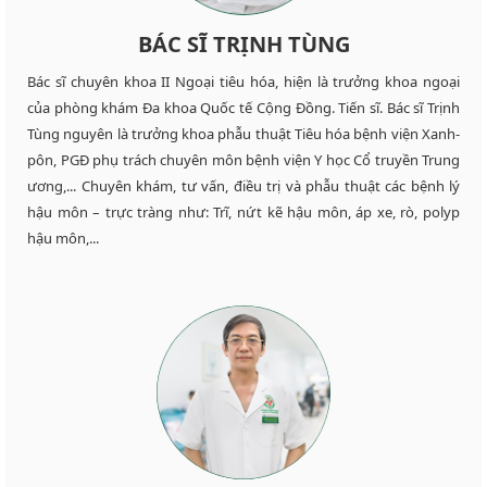
BÁC SĨ TRỊNH TÙNG
Bác sĩ chuyên khoa II Ngoại tiêu hóa, hiện là trưởng khoa ngoại
của phòng khám Đa khoa Quốc tế Cộng Đồng. Tiến sĩ. Bác sĩ Trịnh
Tùng nguyên là trưởng khoa phẫu thuật Tiêu hóa bệnh viện Xanh-
pôn, PGĐ phụ trách chuyên môn bệnh viện Y học Cổ truyền Trung
ương,... Chuyên khám, tư vấn, điều trị và phẫu thuật các bệnh lý
hậu môn – trực tràng như: Trĩ, nứt kẽ hậu môn, áp xe, rò, polyp
hậu môn,...