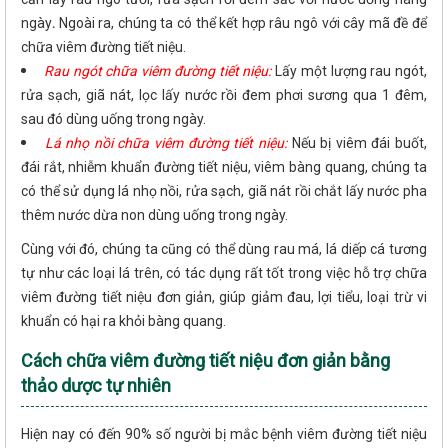
ngày
.
Ngoài ra, chúng ta có thể kết hợp râu ngô với cây mã đề để
chữa viêm đường tiết niệu.
Rau ngót chữa viêm đường tiết niệu:
Lấy một lượng rau ngót,
rửa sạch, giã nát, lọc lấy nước rồi đem phơi sương qua 1 đêm,
sau đó dùng uống trong ngày.
Lá nhọ nồi chữa viêm đường tiết niệu:
Nếu bị viêm đái buốt,
đái rắt, nhiễm khuẩn đường tiết niệu, viêm bàng quang, chúng ta
có thể sử dụng lá nhọ nồi, rửa sạch, giã nát rồi chắt lấy nước pha
thêm nước dừa non dùng uống trong ngày.
Cùng với đó, chúng ta cũng có thể dùng rau má, lá diếp cá tương
tự như các loại lá trên, có tác dụng rất tốt trong việc hỗ trợ chữa
viêm đường tiết niệu đơn giản, giúp giảm đau, lợi tiểu, loại trừ vi
khuẩn có hại ra khỏi bàng quang.
Cách chữa viêm đường tiết niệu đơn giản bằng
thảo dược tự nhiên
Hiện nay có đến 90% số người bị mắc bệnh viêm đường tiết niệu