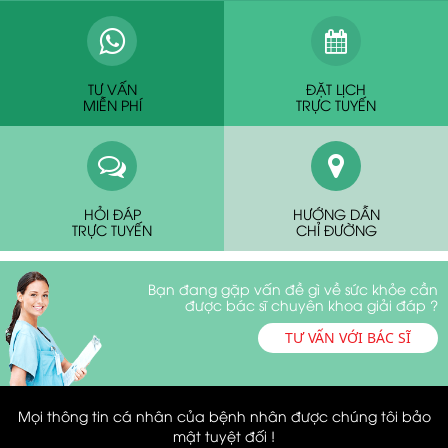
TƯ VẤN
ĐẶT LỊCH
MIỄN PHÍ
TRỰC TUYẾN
HỎI ĐÁP
HƯỚNG DẪN
TRỰC TUYẾN
CHỈ ĐƯỜNG
Bạn đang gặp vấn đề gì về sức khỏe cần
được bác sĩ chuyên khoa giải đáp ?
TƯ VẤN VỚI BÁC SĨ
Mọi thông tin cá nhân của bệnh nhân được chúng tôi bảo
mật tuyệt đối !