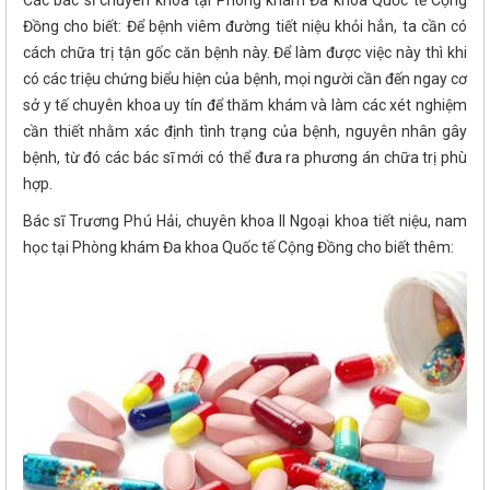
Các bác sĩ chuyên khoa tại Phòng khám Đa khoa Quốc tế Cộng
Đồng cho biết: Để bệnh viêm đường tiết niệu khỏi hẳn, ta cần có
cách chữa trị tận gốc căn bệnh này. Để làm được việc này thì khi
có các triệu chứng biểu hiện của bệnh, mọi người cần đến ngay cơ
sở y tế chuyên khoa uy tín để thăm khám và làm các xét nghiệm
cần thiết nhằm xác định tình trạng của bệnh, nguyên nhân gây
bệnh, từ đó các bác sĩ mới có thể đưa ra phương án chữa trị phù
hợp.
Bác sĩ Trương Phú Hải, chuyên khoa II Ngoại khoa tiết niệu, nam
học tại Phòng khám Đa khoa Quốc tế Cộng Đồng cho biết thêm: