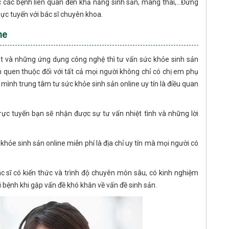
 các bệnh liên quan đến khả năng sinh sản, mang thai,…Đừng
rực tuyến với bác sĩ chuyên khoa.
ne
et và những ứng dụng công nghệ thì tư vấn sức khỏe sinh sản
nh quen thuộc đối với tất cả mọi người không chỉ có chị em phụ
mình trung tâm tư sức khỏe sinh sản online uy tín là điều quan
 trực tuyến bạn sẽ nhận được sự tư vấn nhiệt tình và những lời
e sinh sản online miễn phí là địa chỉ uy tín mà mọi người có
c sĩ có kiến thức và trình độ chuyên môn sâu, có kinh nghiệm
ời bệnh khi gặp vấn đề khó khăn về vấn đề sinh sản.