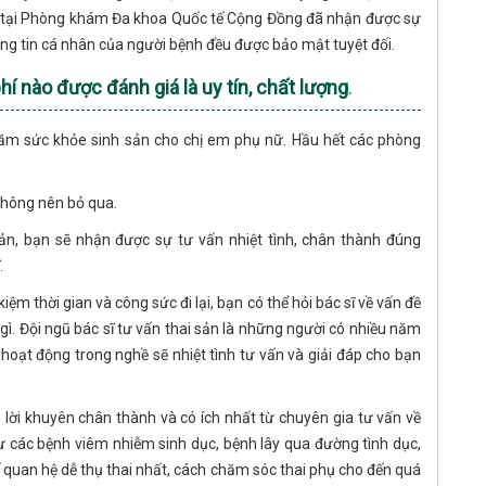
hí tại Phòng khám Đa khoa Quốc tế Cộng Đồng đã nhận được sự
ông tin cá nhân của người bệnh đều được bảo mật tuyệt đối.
í nào được đánh giá là uy tín, chất lượng
.
 chăm sức khỏe sinh sản cho chị em phụ nữ. Hầu hết các phòng
không nên bỏ qua.
ản, bạn sẽ nhận được sự tư vấn nhiệt tình, chân thành đúng
.
iệm thời gian và công sức đi lại, bạn có thể hỏi bác sĩ về vấn đề
gì. Đội ngũ bác sĩ tư vấn thai sản là những người có nhiều năm
oạt động trong nghề sẽ nhiệt tình tư vấn và giải đáp cho bạn
lời khuyên chân thành và có ích nhất từ chuyên gia tư vấn về
ư các bệnh viêm nhiễm sinh dục, bệnh lây qua đường tình dục,
ế quan hệ dễ thụ thai nhất, cách chăm sóc thai phụ cho đến quá