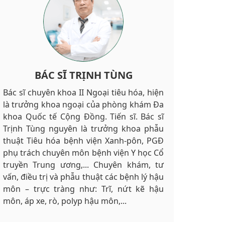
BÁC SĨ NGUYỄN VĂN CHÂU
BÁC SĨ NGÔ VIỆT THÀNH
BÁC SĨ TRỊNH TÙNG
Bác sĩ chuyên khoa II Ngoại tiêu hóa, hiện
Đại tá, bác sĩ chuyên khoa II Nguyễn Văn
Bác sĩ chuyên khoa II Ngoại tiêu hóa Ngô
là trưởng khoa ngoại của phòng khám Đa
Châu, hiện là bác sĩ xuất sắc của phòng
Việt Thành là một trong những bác sĩ
khoa Quốc tế Cộng Đồng. Tiến sĩ. Bác sĩ
khám Đa khoa Quốc tế Cộng Đồng. Đại tá,
được nhiều người bệnh chọn lựa, đặt hẹn
Trịnh Tùng nguyên là trưởng khoa phẫu
bác sĩ Nguyễn Văn Châu từng là Nguyên
trước tại Đa khoa Quốc tế Cộng Đồng.
thuật Tiêu hóa bệnh viện Xanh-pôn, PGĐ
Chủ nhiệm khoa Ngoại bệnh viện Quân
Bác sĩ Ngô Việt Thành từng là bác sĩ khoa
phụ trách chuyên môn bệnh viện Y học Cổ
đội 354, từng có nhiều năm chăm sóc, sức
Ngoại của bệnh viện Việt Đức, phó trưởng
truyền Trung ương,... Chuyên khám, tư
khỏe cán bộ tại quần đảo Trường Sa. Bác
khoa Ngoại bệnh viện Phổi Trung ương,
vấn, điều trị và phẫu thuật các bệnh lý hậu
sĩ Châu hiện đang khám, tư vấn và điều trị
chủ nhiệm bộ môn Ngoại của trường Đại
môn – trực tràng như: Trĩ, nứt kẽ hậu
các bệnh lý ở hậu môn như: Trĩ, nứt kẽ
học Y… Sở trường của bác Thành là thực
môn, áp xe, rò, polyp hậu môn,...
hậu môn, áp xe, rò, polyp hậu môn..
hiện cắt trĩ đồng thời chữa các bệnh ở hậu
môn khác..