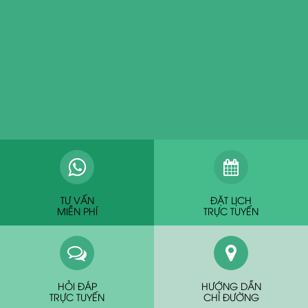
TƯ VẤN
ĐẶT LỊCH
MIỄN PHÍ
TRỰC TUYẾN
HỎI ĐÁP
HƯỚNG DẪN
TRỰC TUYẾN
CHỈ ĐƯỜNG