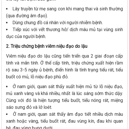
Lây truyền từ mẹ sang con khi mang thai và sinh thường
(qua đường âm đạo).
Dùng chung đồ cá nhân với người nhiễm bệnh.
Tiếp xúc với vết thương hở/ dịch máu mủ tại vùng sinh
dục của người bệnh.
2. Triệu chứng bệnh viêm niệu đạo do lậu
Viêm niệu đạo do lậu cũng tiến triển qua 2 giai đoạn cấp
tính và mãn tính. Ở thể cấp tính, triệu chứng xuất hiện rầm
rộ sau 3-5 ngày ủ bệnh, điển hình là tình trạng tiểu rát, tiểu
buốt có mủ, lỗ niệu đạo phù đỏ.
Ở nam giới, quan sát thấy xuất hiện mủ từ lỗ niệu đạo,
mủ xanh vàng và khá nhiều, nhất là lúc sáng sớm thức dậy.
Cùng với đó là hiện tượng tiểu buốt, tiểu nóng rát, miệng
sáo sưng đỏ và lở loét.
Ở nam giới, quan sát thấy âm đạo tiết nhiều dịch màu
xanh hoặc vàng, tiểu buốt rát, đau vùng kín, đau khi quan
hệ, đau vùng bụng dưới…