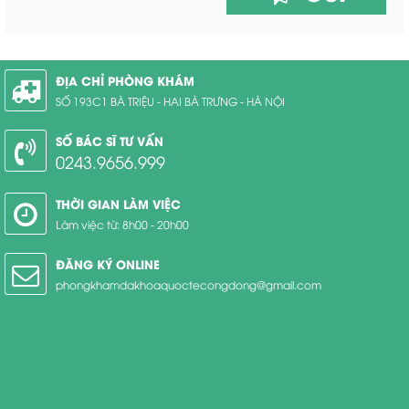
ĐỊA CHỈ PHÒNG KHÁM
SỐ 193C1 BÀ TRIỆU - HAI BÀ TRƯNG - HÀ NỘI
SỐ BÁC SĨ TƯ VẤN
0243.9656.999
THỜI GIAN LÀM VIỆC
Làm việc từ: 8h00 - 20h00
ĐĂNG KÝ ONLINE
phongkhamdakhoaquoctecongdong@gmail.com