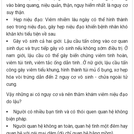
vào bàng quang, niệu quản, thận, nguy hiểm nhất là nguy cơ
suy thận.
Hẹp niệu đạo: Viêm nhiễm lâu ngày có thể hình thành
sẹo trong niệu đạo, gây hẹp niệu đạo khiến bệnh nhân khó
khăn khi tiểu tiện về sau.
Gây vô sinh cả hai giới: Lậu cầu tấn công vào cơ quan
sinh dục và trực tiếp gây vô sinh nếu không sớm điều trị. Ở
nam giới, lậu cầu có thể gây biến chứng viêm tinh hoàn,
viêm túi tinh, viêm tắc ống dẫn tinh…Ở nữ giới, lậu cầu tấn
công gây viêm tiểu khung, hình thành túi mủ ổ bụng, xơ hẹp
hóa vòi trứng dẫn đến 2 nguy cơ vô sinh - chửa ngoài tử
cung.
Vậy những ai có nguy cơ và nên thăm khám viêm niệu đạo
do lậu?
Người có nhiều bạn tình và có thói quen quan hệ không
biện pháp.
Người quan hệ không an toàn, quan hệ tình một đêm hay
quan hệ với gái mại dâm (dù chỉ quan hệ bằng mồm).