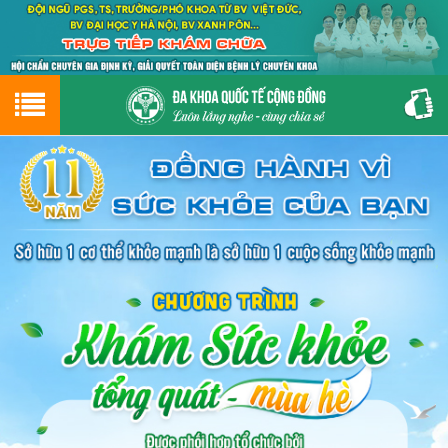
Hotline
0243.9656.999
tư vấn miễn phí
GIỚI THIỆU VỀ PHÒNG KHÁM
CƠ SỞ VẬT CHẤT
GIỚI THIỆU
ĐẶT HẸN LỊCH KHÁM
ĐƯỜNG TỚI PHÒNG KHÁM
NAM KHOA
PHỤ KHOA
BỆNH HẬU MÔN