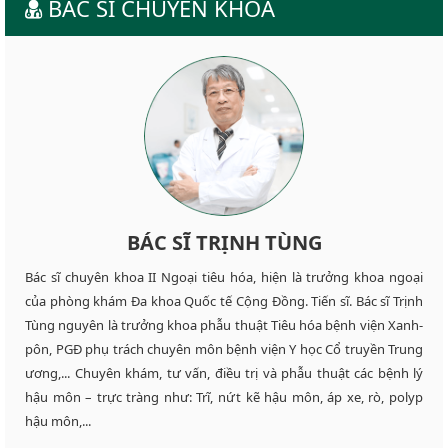
BÁC SĨ CHUYÊN KHOA
BÁC SĨ TRỊNH TÙNG
Bác sĩ chuyên khoa II Ngoại tiêu hóa, hiện là trưởng khoa ngoại
của phòng khám Đa khoa Quốc tế Cộng Đồng. Tiến sĩ. Bác sĩ Trịnh
Tùng nguyên là trưởng khoa phẫu thuật Tiêu hóa bệnh viện Xanh-
pôn, PGĐ phụ trách chuyên môn bệnh viện Y học Cổ truyền Trung
ương,... Chuyên khám, tư vấn, điều trị và phẫu thuật các bệnh lý
hậu môn – trực tràng như: Trĩ, nứt kẽ hậu môn, áp xe, rò, polyp
hậu môn,...