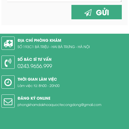
GỬI
ĐỊA CHỈ PHÒNG KHÁM
SỐ 193C1 BÀ TRIỆU - HAI BÀ TRƯNG - HÀ NỘI
SỐ BÁC SĨ TƯ VẤN
0243.9656.999
THỜI GIAN LÀM VIỆC
Làm việc từ: 8h00 - 20h00
ĐĂNG KÝ ONLINE
phongkhamdakhoaquoctecongdong@gmail.com