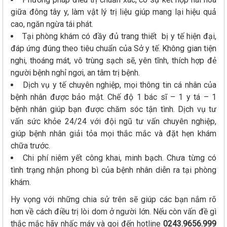
giữa đông tây y, làm vật lý trị liệu giúp mang lại hiệu quả
cao, ngăn ngừa tái phát.
Tại phòng khám có đầy đủ trang thiết bị y tế hiện đại,
đáp ứng đúng theo tiêu chuẩn của Sở y tế. Không gian tiện
nghi, thoáng mát, vô trùng sạch sẽ, yên tĩnh, thích hợp đẻ
người bệnh nghỉ ngơi, an tâm trị bệnh.
Dịch vụ y tế chuyên nghiệp, mọi thông tin cá nhân của
bệnh nhân được bảo mật. Chế độ 1 bác sĩ – 1 y tá – 1
bệnh nhân giúp bạn được chăm sóc tận tình. Dịch vụ tư
vấn sức khỏe 24/24 với đội ngũ tư vấn chuyên nghiệp,
giúp bệnh nhân giải tỏa mọi thắc mắc và đặt hẹn khám
chữa trước.
Chi phí niêm yết công khai, minh bạch. Chưa từng có
tình trạng nhận phong bì của bệnh nhân diễn ra tại phòng
khám.
Hy vọng với những chia sử trên sẽ giúp các bạn nắm rõ
hơn về cách điều trị lòi dom ở người lớn. Nếu còn vấn đề gì
thắc mắc hãy nhấc máy và gọi đến hotline
0243.9656.999