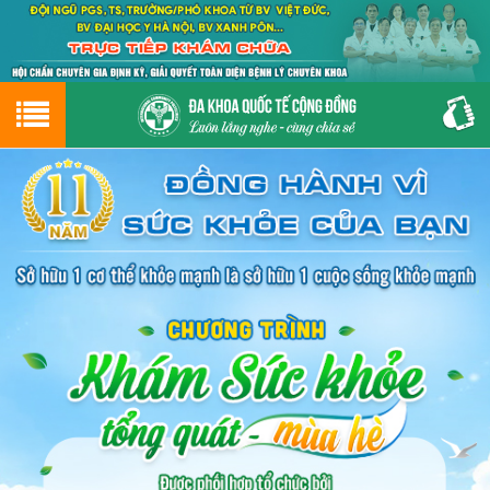
Hotline
0243.9656.999
tư vấn miễn phí
GIỚI THIỆU VỀ PHÒNG KHÁM
CƠ SỞ VẬT CHẤT
GIỚI THIỆU
ĐẶT HẸN LỊCH KHÁM
ĐƯỜNG TỚI PHÒNG KHÁM
NAM KHOA
PHỤ KHOA
BỆNH HẬU MÔN