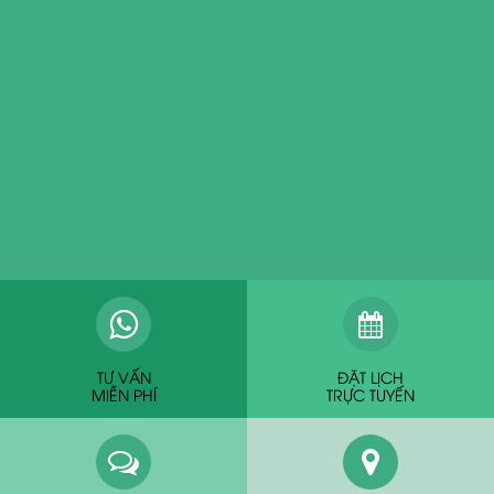
TƯ VẤN
ĐẶT LỊCH
MIỄN PHÍ
TRỰC TUYẾN