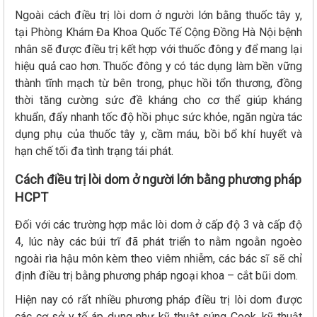
Ngoài cách điều trị lòi dom ở người lớn bằng thuốc tây y,
tại Phòng Khám Đa Khoa Quốc Tế Cộng Đồng Hà Nội bệnh
nhân sẽ được điều trị kết hợp với thuốc đông y để mang lại
hiệu quả cao hơn. Thuốc đông y có tác dụng làm bền vững
thành tĩnh mạch từ bên trong, phục hồi tổn thương, đồng
thời tăng cường sức đề kháng cho cơ thể giúp kháng
khuẩn, đẩy nhanh tốc độ hồi phục sức khỏe, ngăn ngừa tác
dụng phụ của thuốc tây y, cầm máu, bồi bổ khí huyết và
hạn chế tối đa tình trạng tái phát.
Cách điều trị lòi dom ở người lớn bằng phương pháp
HCPT
Đối với các trường hợp mắc lòi dom ở cấp độ 3 và cấp độ
4, lúc này các búi trĩ đã phát triển to nằm ngoằn ngoèo
ngoài rìa hậu môn kèm theo viêm nhiễm, các bác sĩ sẽ chỉ
định điều trị bằng phương pháp ngoại khoa – cắt bũi dom.
Hiện nay có rất nhiều phương pháp điều trị lòi dom được
các cơ sở y tế áp dụng như kỹ thuật súng Cook, kỹ thuật