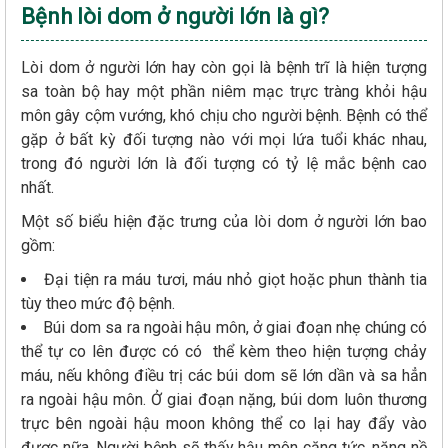
Bệnh lòi dom ở người lớn là gì?
Lòi dom ở người lớn hay còn gọi là bệnh trĩ là hiện tượng
sa toàn bộ hay một phần niêm mạc trực tràng khỏi hậu
môn gây cộm vướng, khó chịu cho người bệnh. Bệnh có thể
gặp ở bất kỳ đối tượng nào với mọi lứa tuổi khác nhau,
trong đó người lớn là đối tượng có tỷ lệ mắc bệnh cao
nhất.
Một số biểu hiện đặc trưng của lòi dom ở người lớn bao
gồm:
Đại tiện ra máu tươi, máu nhỏ giọt hoặc phun thành tia
tùy theo mức độ bệnh.
Búi dom sa ra ngoài hậu môn, ở giai đoạn nhẹ chúng có
thể tự co lên được có có thể kèm theo hiện tượng chảy
máu, nếu không điều trị các búi dom sẽ lớn dần và sa hẳn
ra ngoài hậu môn. Ở giai đoạn nặng, búi dom luôn thương
trực bên ngoài hậu moon không thể co lại hay đẩy vào
được nữa. Người bệnh sẽ thấy hậu môn căng tức, nặng nề