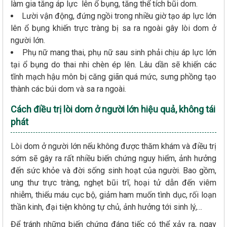
làm gia tăng áp lực lên ổ bụng, tăng thể tích bũi dom.
Lười vận động, đứng ngồi trong nhiều giờ tạo áp lực lớn
lên ổ bụng khiến trực tràng bị sa ra ngoài gây lòi dom ở
người lớn.
Phụ nữ mang thai, phụ nữ sau sinh phải chịu áp lực lớn
tại ổ bụng do thai nhi chèn ép lên. Lâu dần sẽ khiến các
tĩnh mạch hậu môn bị căng giãn quá mức, sưng phồng tạo
thành các búi dom và sa ra ngoài.
Cách điều trị lòi dom ở người lớn hiệu quả, không tái
phát
Lòi dom ở người lớn nếu không được thăm khám và điều trị
sớm sẽ gây ra rất nhiều biến chứng nguy hiểm, ảnh hưởng
đến sức khỏe và đời sống sinh hoạt của người. Bao gồm,
ung thư trực tràng, nghẹt bũi trĩ, hoại tử dẫn đến viêm
nhiễm, thiếu máu cục bộ, giảm ham muốn tình dục, rối loạn
thần kinh, đại tiện không tự chủ, ảnh hưởng tới sinh lý,…
Để tránh những biến chứng đáng tiếc có thể xảy ra, ngay