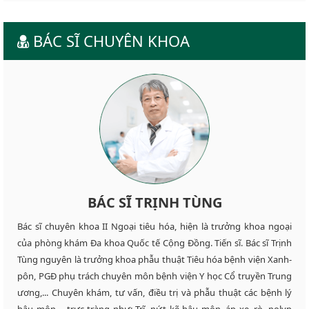
BÁC SĨ CHUYÊN KHOA
BÁC SĨ TRỊNH TÙNG
Bác sĩ chuyên khoa II Ngoại tiêu hóa, hiện là trưởng khoa ngoại
của phòng khám Đa khoa Quốc tế Cộng Đồng. Tiến sĩ. Bác sĩ Trịnh
Tùng nguyên là trưởng khoa phẫu thuật Tiêu hóa bệnh viện Xanh-
pôn, PGĐ phụ trách chuyên môn bệnh viện Y học Cổ truyền Trung
ương,... Chuyên khám, tư vấn, điều trị và phẫu thuật các bệnh lý
hậu môn – trực tràng như: Trĩ, nứt kẽ hậu môn, áp xe, rò, polyp