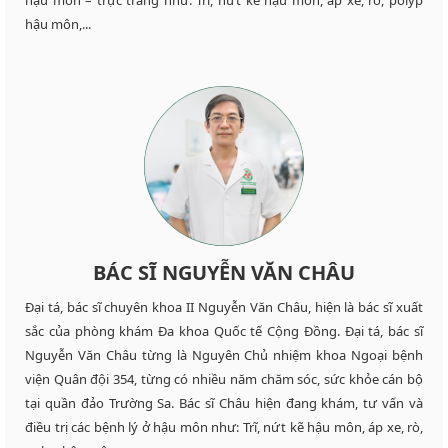
hậu môn,...
BÁC SĨ NGUYỄN VĂN CHÂU
Đại tá, bác sĩ chuyên khoa II Nguyễn Văn Châu, hiện là bác sĩ xuất
sắc của phòng khám Đa khoa Quốc tế Cộng Đồng. Đại tá, bác sĩ
Nguyễn Văn Châu từng là Nguyên Chủ nhiệm khoa Ngoại bệnh
viện Quân đội 354, từng có nhiều năm chăm sóc, sức khỏe cán bộ
tại quần đảo Trường Sa. Bác sĩ Châu hiện đang khám, tư vấn và
điều trị các bệnh lý ở hậu môn như: Trĩ, nứt kẽ hậu môn, áp xe, rò,