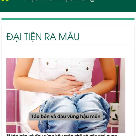
Đại tiện ra máu
ĐẠI TIỆN RA MÁU
Bị táo bón và đau vùng hậu môn chớ có nên chủ quan