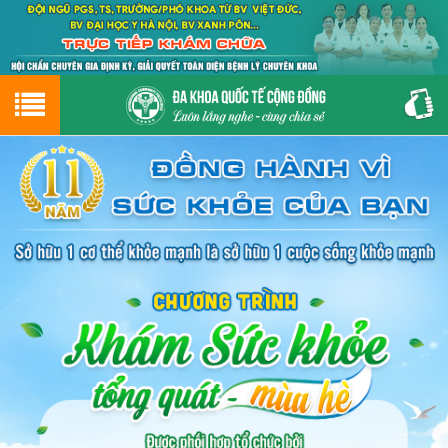
Hotline
0243.9656.999
tư vấn miễn phí
GIỚI THIỆU VỀ PHÒNG KHÁM
CƠ SỞ VẬT CHẤT
GIỚI THIỆU
ĐẶT HẸN LỊCH KHÁM
ĐƯỜNG TỚI PHÒNG KHÁM
NAM KHOA
PHỤ KHOA
BỆNH HẬU MÔN