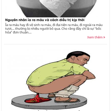
Nguyên nhân ỉa ra máu và cách điều trị kịp thời
Ỉa ra máu hay đi vệ sinh ra máu, đi đại tiện ra máu, đi ngoài ra máu
tươi,... thường bị nhiều người bỏ qua. Cho rằng đây chỉ là sự “bốc
hỏa” đơn thuần....
Xem thêm