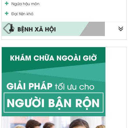
Ngứa hậu môn
viêm cổ tử cung
Đại tiện khó
BỆNH XÃ HỘI
Sùi mào gà
Bệnh lậu
Bệnh giang mai
Mụn rộp sinh dục