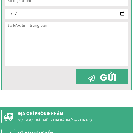
GỬI
ĐỊA CHỈ PHÒNG KHÁM
SỐ 193C1 BÀ TRIỆU - HAI BÀ TRƯNG - HÀ NỘI
SỐ BÁC SĨ TƯ VẤN