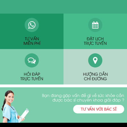
TƯ VẤN
ĐẶT LỊCH
MIỄN PHÍ
TRỰC TUYẾN
HỎI ĐÁP
HƯỚNG DẪN
TRỰC TUYẾN
CHỈ ĐƯỜNG
Bạn đang gặp vấn đề gì về sức khỏe cần
được bác sĩ chuyên khoa giải đáp ?
TƯ VẤN VỚI BÁC SĨ