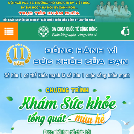
Hotline
0243.9656.999
tư vấn miễn phí
GIỚI THIỆU VỀ PHÒNG KHÁM
CƠ SỞ VẬT CHẤT
GIỚI THIỆU
ĐẶT HẸN LỊCH KHÁM
ĐƯỜNG TỚI PHÒNG KHÁM
NAM KHOA
PHỤ KHOA
BỆNH HẬU MÔN