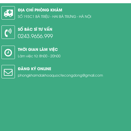
ĐỊA CHỈ PHÒNG KHÁM
SỐ 193C1 BÀ TRIỆU - HAI BÀ TRƯNG - HÀ NỘI
SỐ BÁC SĨ TƯ VẤN
0243.9656.999
THỜI GIAN LÀM VIỆC
Làm việc từ: 8h00 - 20h00
ĐĂNG KÝ ONLINE
phongkhamdakhoaquoctecongdong@gmail.com