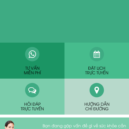
TƯ VẤN
ĐẶT LỊCH
MIỄN PHÍ
TRỰC TUYẾN
HỎI ĐÁP
HƯỚNG DẪN
TRỰC TUYẾN
CHỈ ĐƯỜNG
Bạn đang gặp vấn đề gì về sức khỏe cần