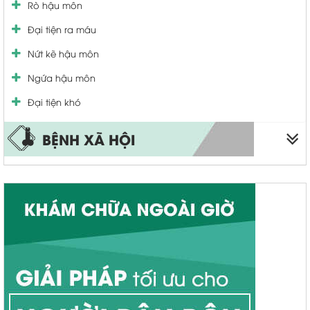
Rò hậu môn
Khí hư bất thường
Tiểu nhiều tiểu buốt
Đại tiện ra máu
Vá màng trinh
Nứt kẽ hậu môn
Thu nhỏ âm đạo
Ngứa hậu môn
viêm cổ tử cung
Đại tiện khó
BỆNH XÃ HỘI
Sùi mào gà
Bệnh lậu
Bệnh giang mai
Mụn rộp sinh dục