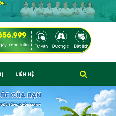
9656.999
ngày trong tuần
Tư vấn
Đường đi
Đặt lịch
BỊ
LIÊN HỆ