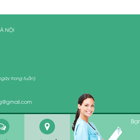
HÀ NỘI
ngày trong tuần)
g@gmail.com
Bạn