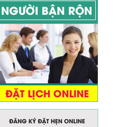
Nứt kẽ hậu môn
Ngứa hậu môn
Đại tiện khó
ĐĂNG KÝ ĐẶT HẸN ONLINE