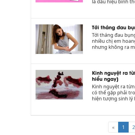
là dấu hiệu bình th
Tới tháng đau bụ
Tới tháng đau bụng
nhiều chị em hoang
nhưng không ra má
Kinh nguyệt ra từ
hiểu ngay]
Kinh nguyệt ra từ
có thể gặp phải tr
hiện tượng sinh lý h
«
1
2