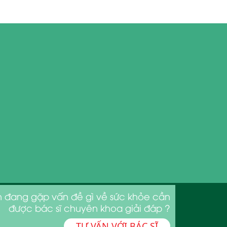
 đang gặp vấn đề gì về sức khỏe cần
được bác sĩ chuyên khoa giải đáp ?
TƯ VẤN VỚI BÁC SĨ