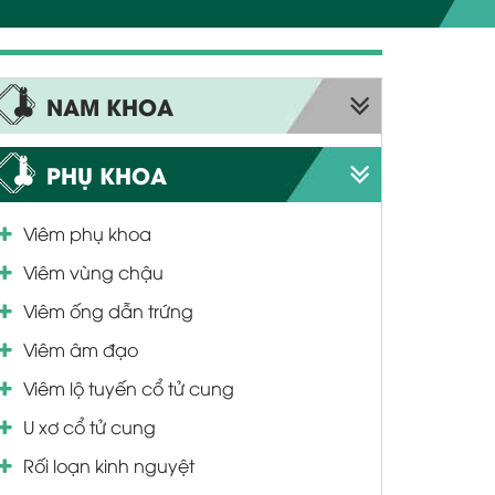
NAM KHOA
Liệt dương
PHỤ KHOA
Xuất tinh sớm
Viêm phụ khoa
Bao quy đầu
Viêm vùng chậu
Viêm quy đầu
Viêm ống dẫn trứng
Viêm tinh hoàn
Viêm âm đạo
Viêm niệu đạo
Viêm lộ tuyến cổ tử cung
Viêm bàng quang
U xơ cổ tử cung
Bệnh tuyến tiền liệt
Rối loạn kinh nguyệt
Yếu sinh lý