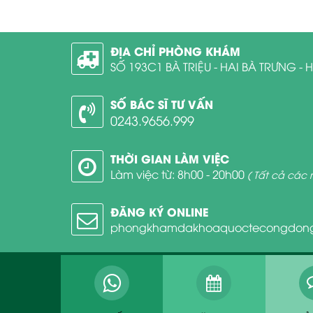
ĐỊA CHỈ PHÒNG KHÁM
SỐ 193C1 BÀ TRIỆU - HAI BÀ TRƯNG - 
SỐ BÁC SĨ TƯ VẤN
0243.9656.999
THỜI GIAN LÀM VIỆC
Làm việc từ: 8h00 - 20h00
( Tất cả các 
ĐĂNG KÝ ONLINE
phongkhamdakhoaquoctecongdon