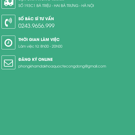
SỐ 193C1 BÀ TRIỆU - HAI BÀ TRƯNG - HÀ NỘI
SỐ BÁC SĨ TƯ VẤN
0243.9656.999
THỜI GIAN LÀM VIỆC
Làm việc từ: 8h00 - 20h00
ĐĂNG KÝ ONLINE
phongkhamdakhoaquoctecongdong@gmail.com