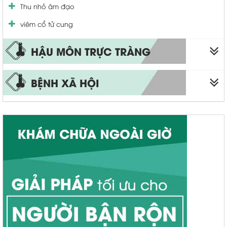
Thu nhỏ âm đạo
viêm cổ tử cung
HẬU MÔN TRỰC TRÀNG
Bệnh trĩ
BỆNH XÃ HỘI
Trĩ nội
Sùi mào gà
Trĩ ngoại
Bệnh lậu
Apxe hậu môn
Bệnh giang mai
Polyp hậu môn
Mụn rộp sinh dục
Rò hậu môn
Đại tiện ra máu
Nứt kẽ hậu môn
Ngứa hậu môn