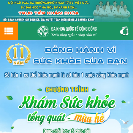
Hotline
0243.9656.999
tư vấn miễn phí
GIỚI THIỆU VỀ PHÒNG KHÁM
CƠ SỞ VẬT CHẤT
GIỚI THIỆU
ĐẶT HẸN LỊCH KHÁM
ĐƯỜNG TỚI PHÒNG KHÁM
NAM KHOA
PHỤ KHOA
BỆNH HẬU MÔN