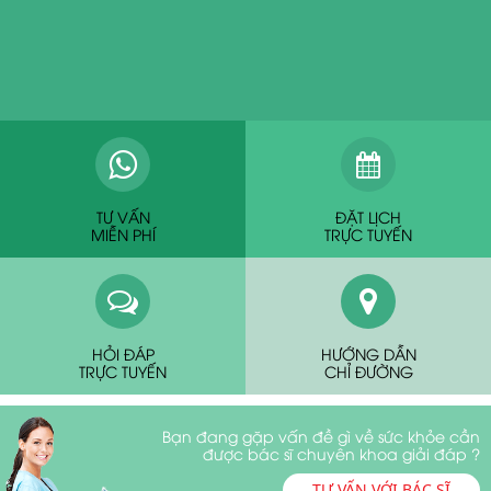
TƯ VẤN
ĐẶT LỊCH
MIỄN PHÍ
TRỰC TUYẾN
HỎI ĐÁP
HƯỚNG DẪN
TRỰC TUYẾN
CHỈ ĐƯỜNG
Bạn đang gặp vấn đề gì về sức khỏe cần
được bác sĩ chuyên khoa giải đáp ?
TƯ VẤN VỚI BÁC SĨ