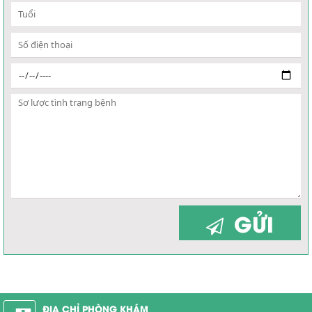
GỬI
ĐỊA CHỈ PHÒNG KHÁM