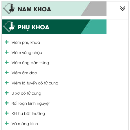
NAM KHOA
Liệt dương
PHỤ KHOA
Xuất tinh sớm
Viêm phụ khoa
Bao quy đầu
Viêm vùng chậu
Viêm quy đầu
Viêm ống dẫn trứng
Viêm tinh hoàn
Viêm âm đạo
Viêm niệu đạo
Viêm lộ tuyến cổ tử cung
Viêm bàng quang
U xơ cổ tử cung
Bệnh tuyến tiền liệt
Rối loạn kinh nguyệt
Yếu sinh lý
Khí hư bất thường
Tiểu nhiều tiểu buốt
Vá màng trinh