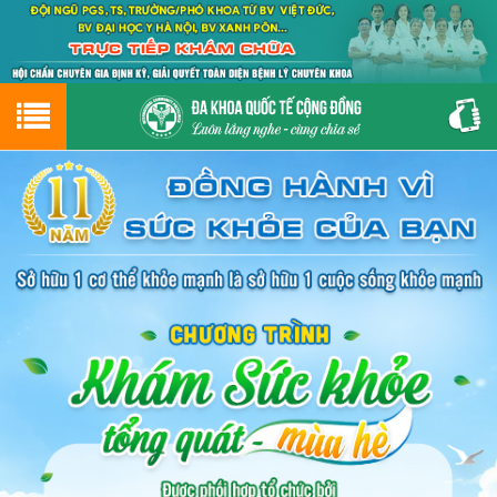
Hotline
0243.9656.999
tư vấn miễn phí
GIỚI THIỆU VỀ PHÒNG KHÁM
CƠ SỞ VẬT CHẤT
GIỚI THIỆU
ĐẶT HẸN LỊCH KHÁM
ĐƯỜNG TỚI PHÒNG KHÁM
NAM KHOA
PHỤ KHOA
BỆNH HẬU MÔN