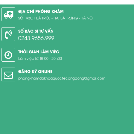
ĐỊA CHỈ PHÒNG KHÁM
SỐ 193C1 BÀ TRIỆU - HAI BÀ TRƯNG - HÀ NỘI
SỐ BÁC SĨ TƯ VẤN
0243.9656.999
THỜI GIAN LÀM VIỆC
Làm việc từ: 8h00 - 20h00
ĐĂNG KÝ ONLINE
phongkhamdakhoaquoctecongdong@gmail.com