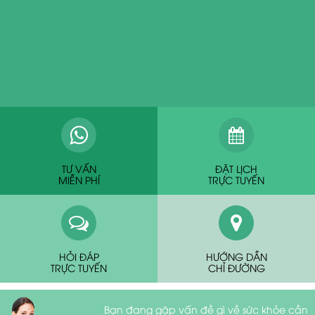
TƯ VẤN
ĐẶT LỊCH
MIỄN PHÍ
TRỰC TUYẾN
HỎI ĐÁP
HƯỚNG DẪN
TRỰC TUYẾN
CHỈ ĐƯỜNG
Bạn đang gặp vấn đề gì về sức khỏe cần