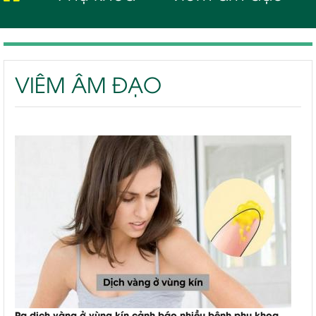
VIÊM ÂM ĐẠO
Ra dịch vàng ở vùng kín cảnh báo nhiều bệnh phụ khoa