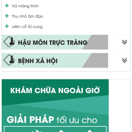
Vá màng trinh
Thu nhỏ âm đạo
viêm cổ tử cung
HẬU MÔN TRỰC TRÀNG
Bệnh trĩ
BỆNH XÃ HỘI
Trĩ nội
Sùi mào gà
Trĩ ngoại
Bệnh lậu
Apxe hậu môn
Bệnh giang mai
Polyp hậu môn
Mụn rộp sinh dục
Rò hậu môn
Đại tiện ra máu
Nứt kẽ hậu môn