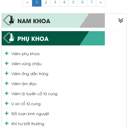
«
1
2
3
4
5
6
7
»
NAM KHOA
Liệt dương
PHỤ KHOA
Xuất tinh sớm
Viêm phụ khoa
Bao quy đầu
Viêm vùng chậu
Viêm quy đầu
Viêm ống dẫn trứng
Viêm tinh hoàn
Viêm âm đạo
Viêm niệu đạo
Viêm lộ tuyến cổ tử cung
Viêm bàng quang
U xơ cổ tử cung
Bệnh tuyến tiền liệt
Rối loạn kinh nguyệt
Yếu sinh lý
Khí hư bất thường
Tiểu nhiều tiểu buốt