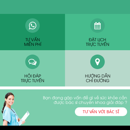
TƯ VẤN
ĐẶT LỊCH
MIỄN PHÍ
TRỰC TUYẾN
HỎI ĐÁP
HƯỚNG DẪN
TRỰC TUYẾN
CHỈ ĐƯỜNG
Bạn đang gặp vấn đề gì về sức khỏe cần
được bác sĩ chuyên khoa giải đáp ?
TƯ VẤN VỚI BÁC SĨ