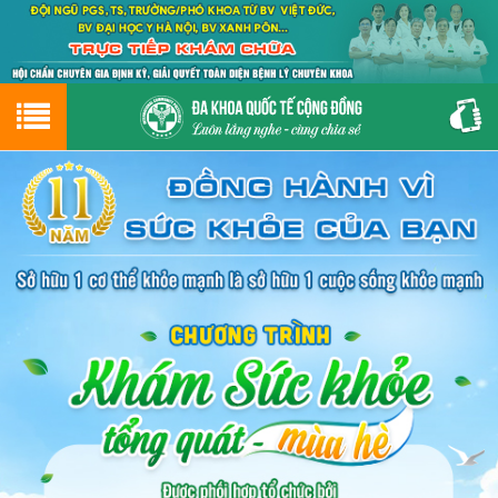
Hotline
0243.9656.999
tư vấn miễn phí
GIỚI THIỆU VỀ PHÒNG KHÁM
CƠ SỞ VẬT CHẤT
GIỚI THIỆU
ĐẶT HẸN LỊCH KHÁM
ĐƯỜNG TỚI PHÒNG KHÁM
NAM KHOA
PHỤ KHOA
BỆNH HẬU MÔN