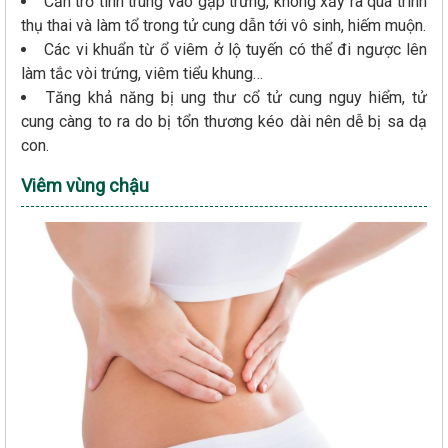
Cản trở tinh trùng vào gặp trứng, không xảy ra quá trình
thụ thai và làm tổ trong tử cung dẫn tới vô sinh, hiếm muộn.
Các vi khuẩn từ ổ viêm ở lộ tuyến có thể đi ngược lên
làm tắc vòi trứng, viêm tiểu khung…
Tăng khả năng bị ung thư cổ tử cung nguy hiểm, tử
cung càng to ra do bị tổn thương kéo dài nên dễ bị sa dạ
con.
Viêm vùng chậu