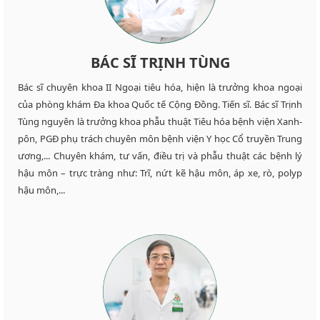
BÁC SĨ TRỊNH TÙNG
Bác sĩ chuyên khoa II Ngoại tiêu hóa, hiện là trưởng khoa ngoại
của phòng khám Đa khoa Quốc tế Cộng Đồng. Tiến sĩ. Bác sĩ Trịnh
Tùng nguyên là trưởng khoa phẫu thuật Tiêu hóa bệnh viện Xanh-
pôn, PGĐ phụ trách chuyên môn bệnh viện Y học Cổ truyền Trung
ương,... Chuyên khám, tư vấn, điều trị và phẫu thuật các bệnh lý
hậu môn – trực tràng như: Trĩ, nứt kẽ hậu môn, áp xe, rò, polyp
hậu môn,...