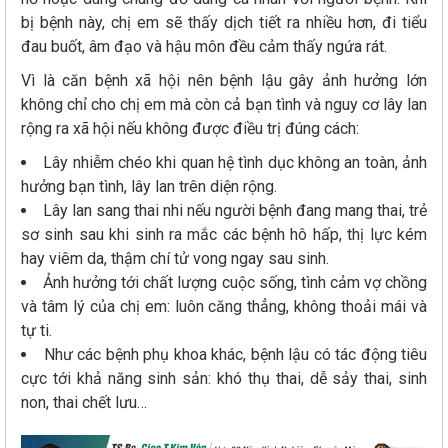
bị bệnh này, chị em sẽ thấy dịch tiết ra nhiều hơn, đi tiểu
đau buốt, âm đạo và hậu môn đều cảm thấy ngứa rát.
Vì là căn bệnh xã hội nên bệnh lậu gây ảnh hưởng lớn
không chỉ cho chị em mà còn cả bạn tình và nguy cơ lây lan
rộng ra xã hội nếu không được điều trị đúng cách:
Lây nhiễm chéo khi quan hệ tình dục không an toàn, ảnh
hưởng bạn tình, lây lan trên diện rộng.
Lây lan sang thai nhi nếu người bệnh đang mang thai, trẻ
sơ sinh sau khi sinh ra mắc các bệnh hô hấp, thị lực kém
hay viêm da, thậm chí tử vong ngay sau sinh.
Ảnh hưởng tới chất lượng cuộc sống, tình cảm vợ chồng
và tâm lý của chị em: luôn căng thẳng, không thoải mái và
tự ti.
Như các bệnh phụ khoa khác, bệnh lậu có tác động tiêu
cực tới khả năng sinh sản: khó thụ thai, dễ sảy thai, sinh
non, thai chết lưu…