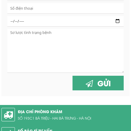
GỬI
ĐỊA CHỈ PHÒNG KHÁM
SỐ 193C1 BÀ TRIỆU - HAI BÀ TRƯNG - HÀ NỘI
SỐ BÁC SĨ TƯ VẤN