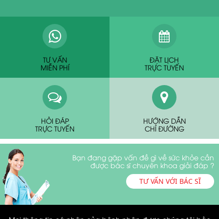
TƯ VẤN
ĐẶT LỊCH
MIỄN PHÍ
TRỰC TUYẾN
HỎI ĐÁP
HƯỚNG DẪN
TRỰC TUYẾN
CHỈ ĐƯỜNG
Bạn đang gặp vấn đề gì về sức khỏe cần
được bác sĩ chuyên khoa giải đáp ?
TƯ VẤN VỚI BÁC SĨ