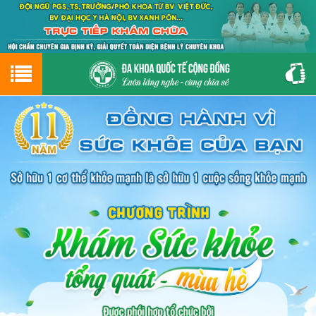
Hotline
0243.9656.999
tư vấn miễn phí
GIỚI THIỆU VỀ PHÒNG KHÁM
CƠ SỞ VẬT CHẤT
GIỚI THIỆU
ĐẶT HẸN LỊCH KHÁM
ĐƯỜNG TỚI PHÒNG KHÁM
NAM KHOA
PHỤ KHOA
BỆNH HẬU MÔN