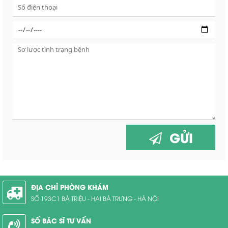
GỬI
ĐỊA CHỈ PHÒNG KHÁM
SỐ 193C1 BÀ TRIỆU - HAI BÀ TRƯNG - HÀ NỘI
SỐ BÁC SĨ TƯ VẤN