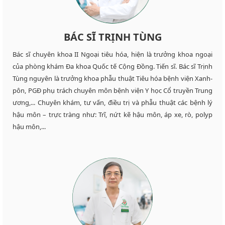
BÁC SĨ TRỊNH TÙNG
Bác sĩ chuyên khoa II Ngoại tiêu hóa, hiện là trưởng khoa ngoại
của phòng khám Đa khoa Quốc tế Cộng Đồng. Tiến sĩ. Bác sĩ Trịnh
Tùng nguyên là trưởng khoa phẫu thuật Tiêu hóa bệnh viện Xanh-
pôn, PGĐ phụ trách chuyên môn bệnh viện Y học Cổ truyền Trung
ương,... Chuyên khám, tư vấn, điều trị và phẫu thuật các bệnh lý
hậu môn – trực tràng như: Trĩ, nứt kẽ hậu môn, áp xe, rò, polyp
hậu môn,...