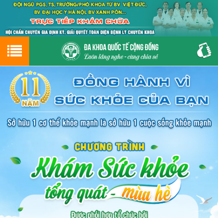
Hotline
0243.9656.999
tư vấn miễn phí
GIỚI THIỆU VỀ PHÒNG KHÁM
CƠ SỞ VẬT CHẤT
GIỚI THIỆU
ĐẶT HẸN LỊCH KHÁM
ĐƯỜNG TỚI PHÒNG KHÁM
NAM KHOA
PHỤ KHOA
BỆNH HẬU MÔN