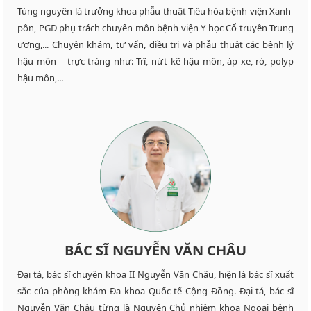
Tùng nguyên là trưởng khoa phẫu thuật Tiêu hóa bệnh viện Xanh-
pôn, PGĐ phụ trách chuyên môn bệnh viện Y học Cổ truyền Trung
ương,... Chuyên khám, tư vấn, điều trị và phẫu thuật các bệnh lý
hậu môn – trực tràng như: Trĩ, nứt kẽ hậu môn, áp xe, rò, polyp
hậu môn,...
BÁC SĨ NGUYỄN VĂN CHÂU
Đại tá, bác sĩ chuyên khoa II Nguyễn Văn Châu, hiện là bác sĩ xuất
sắc của phòng khám Đa khoa Quốc tế Cộng Đồng. Đại tá, bác sĩ
Nguyễn Văn Châu từng là Nguyên Chủ nhiệm khoa Ngoại bệnh