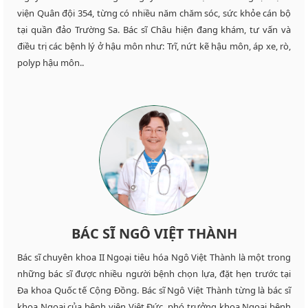
viện Quân đội 354, từng có nhiều năm chăm sóc, sức khỏe cán bộ
tại quần đảo Trường Sa. Bác sĩ Châu hiện đang khám, tư vấn và
điều trị các bệnh lý ở hậu môn như: Trĩ, nứt kẽ hậu môn, áp xe, rò,
polyp hậu môn..
BÁC SĨ NGÔ VIỆT THÀNH
Bác sĩ chuyên khoa II Ngoại tiêu hóa Ngô Việt Thành là một trong
những bác sĩ được nhiều người bệnh chọn lựa, đặt hẹn trước tại
Đa khoa Quốc tế Cộng Đồng. Bác sĩ Ngô Việt Thành từng là bác sĩ
khoa Ngoại của bệnh viện Việt Đức, phó trưởng khoa Ngoại bệnh