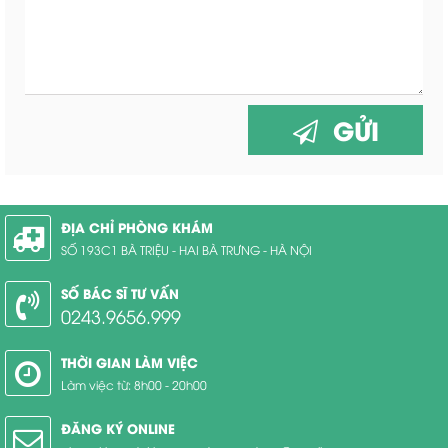
GỬI
ĐỊA CHỈ PHÒNG KHÁM
SỐ 193C1 BÀ TRIỆU - HAI BÀ TRƯNG - HÀ NỘI
SỐ BÁC SĨ TƯ VẤN
0243.9656.999
THỜI GIAN LÀM VIỆC
Làm việc từ: 8h00 - 20h00
ĐĂNG KÝ ONLINE