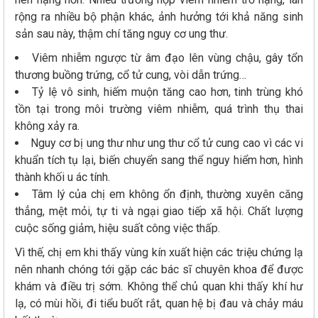
rộng ra nhiều bộ phận khác, ảnh hưởng tới khả năng sinh
sản sau này, thậm chí tăng nguy cơ ung thư.
Viêm nhiễm ngược từ âm đạo lên vùng chậu, gây tổn
thương buồng trứng, cổ tử cung, vòi dẫn trứng…
Tỷ lệ vô sinh, hiếm muộn tăng cao hơn, tinh trùng khó
tồn tại trong môi trường viêm nhiễm, quá trình thụ thai
không xảy ra.
Nguy cơ bị ung thư như ung thư cổ tử cung cao vì các vi
khuẩn tích tụ lại, biến chuyển sang thể nguy hiểm hơn, hình
thành khối u ác tính.
Tâm lý của chị em không ổn định, thường xuyên căng
thẳng, mệt mỏi, tự ti và ngại giao tiếp xã hội. Chất lượng
cuộc sống giảm, hiệu suất công việc thấp.
Vì thế, chị em khi thấy vùng kín xuất hiện các triệu chứng lạ
nên nhanh chóng tới gặp các bác sĩ chuyên khoa để được
khám và điều trị sớm. Không thể chủ quan khi thấy khí hư
lạ, có mùi hồi, đi tiểu buốt rắt, quan hệ bị đau và chảy máu