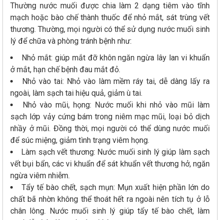
Thường nước muối được chia làm 2 dạng tiêm vào tĩnh
mạch hoặc bào chế thành thuốc để nhỏ mắt, sát trùng vết
thương. Thường, mọi người có thể sử dụng nước muối sinh
lý để chữa và phòng tránh bệnh như:
Nhỏ mắt: giúp mắt đỡ khôn ngăn ngừa lây lan vi khuẩn
ở mắt, hạn chế bệnh đau mắt đỏ.
Nhỏ vào tai: Nhỏ vào làm mềm ráy tai, dễ dàng lấy ra
ngoài, làm sạch tai hiệu quả, giảm ù tai.
Nhỏ vào mũi, họng: Nước muối khi nhỏ vào mũi làm
sạch lớp vảy cứng bám trong niêm mạc mũi, loại bỏ dịch
nhầy ở mũi. Đồng thời, mọi người có thể dùng nước muối
để súc miệng, giảm tình trạng viêm họng.
Làm sạch vết thương: Nước muối sinh lý giúp làm sạch
vết bụi bẩn, các vi khuẩn để sát khuẩn vết thương hở, ngăn
ngừa viêm nhiễm.
Tẩy tế bào chết, sạch mụn: Mụn xuất hiện phần lớn do
chất bã nhờn không thể thoát hết ra ngoài nên tích tụ ở lỗ
chân lông. Nước muối sinh lý giúp tẩy tế bào chết, làm