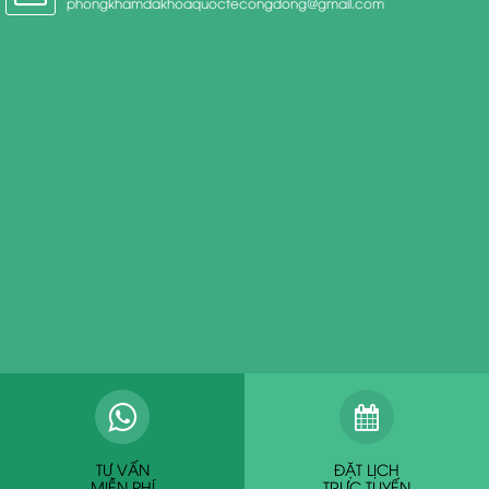
phongkhamdakhoaquoctecongdong@gmail.com
TƯ VẤN
ĐẶT LỊCH
MIỄN PHÍ
TRỰC TUYẾN