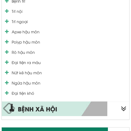
Bệnh trĩ
Viêm ống dẫn trứng
Viêm tinh hoàn
Trĩ nội
Viêm âm đạo
Viêm niệu đạo
Trĩ ngoại
Viêm lộ tuyến cổ tử cung
Viêm bàng quang
Apxe hậu môn
U xơ cổ tử cung
Bệnh tuyến tiền liệt
Polyp hậu môn
Rối loạn kinh nguyệt
Yếu sinh lý
Rò hậu môn
Khí hư bất thường
Tiểu nhiều tiểu buốt
Đại tiện ra máu
Vá màng trinh
Nứt kẽ hậu môn
Thu nhỏ âm đạo
Ngứa hậu môn
viêm cổ tử cung
Đại tiện khó
BỆNH XÃ HỘI
Sùi mào gà