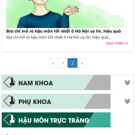
Địa chỉ mổ rò hậu môn tốt nhất ở Hà Nội uy tín, hiệu quả
Địa chỉ mổ rò hậu môn tốt nhất ở Hà Nội uy tín, hiệu quả...
Xem thêm
«
1
2
»
NAM KHOA
Liệt dương
PHỤ KHOA
Xuất tinh sớm
Viêm phụ khoa
HẬU MÔN TRỰC TRÀNG
Bao quy đầu
Viêm vùng chậu
Viêm quy đầu