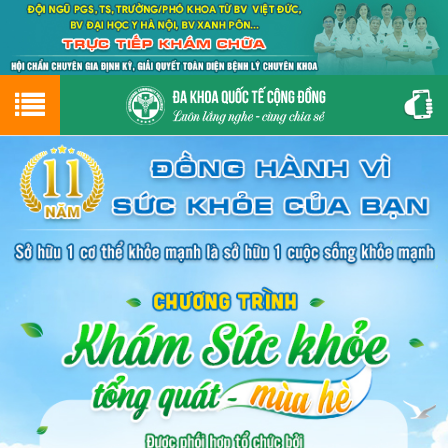
Hotline
0243.9656.999
tư vấn miễn phí
GIỚI THIỆU VỀ PHÒNG KHÁM
CƠ SỞ VẬT CHẤT
GIỚI THIỆU
ĐẶT HẸN LỊCH KHÁM
ĐƯỜNG TỚI PHÒNG KHÁM
NAM KHOA
PHỤ KHOA
BỆNH HẬU MÔN