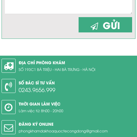
GỬI
ĐỊA CHỈ PHÒNG KHÁM
SỐ 193C1 BÀ TRIỆU - HAI BÀ TRƯNG - HÀ NỘI
SỐ BÁC SĨ TƯ VẤN
0243.9656.999
THỜI GIAN LÀM VIỆC
Làm việc từ: 8h00 - 20h00
ĐĂNG KÝ ONLINE
phongkhamdakhoaquoctecongdong@gmail.com