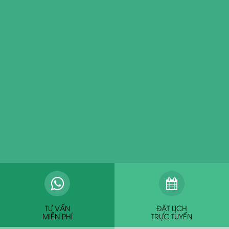
TƯ VẤN
ĐẶT LỊCH
MIỄN PHÍ
TRỰC TUYẾN