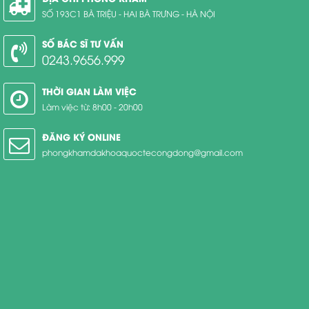
SỐ 193C1 BÀ TRIỆU - HAI BÀ TRƯNG - HÀ NỘI
SỐ BÁC SĨ TƯ VẤN
0243.9656.999
THỜI GIAN LÀM VIỆC
Làm việc từ: 8h00 - 20h00
ĐĂNG KÝ ONLINE
phongkhamdakhoaquoctecongdong@gmail.com