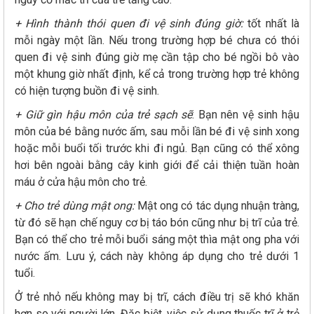
+ Hình thành thói quen đi vệ sinh đúng giờ:
tốt nhất là
mỗi ngày một lần. Nếu trong trường hợp bé chưa có thói
quen đi vệ sinh đúng giờ mẹ cần tập cho bé ngồi bô vào
một khung giờ nhất định, kể cả trong trường hợp trẻ không
có hiện tượng buồn đi vệ sinh.
+ Giữ gìn hậu môn của trẻ sạch sẽ
: Bạn nên vệ sinh hậu
môn của bé bằng nước ấm, sau mỗi lần bé đi vệ sinh xong
hoặc mỗi buổi tối trước khi đi ngủ. Bạn cũng có thể xông
hơi bên ngoài bằng cây kinh giới để cải thiện tuần hoàn
máu ở cửa hậu môn cho trẻ.
+ Cho trẻ dùng mật ong:
Mật ong có tác dụng nhuận tràng,
từ đó sẽ hạn chế nguy cơ bị táo bón cũng như bị trĩ của trẻ.
Bạn có thể cho trẻ mỗi buổi sáng một thìa mật ong pha với
nước ấm. Lưu ý, cách này không áp dụng cho trẻ dưới 1
tuổi.
Ở trẻ nhỏ nếu không may bị trĩ, cách điều trị sẽ khó khăn
hơn so với người lớn. Đặc biệt, việc sử dụng thuốc trĩ ở trẻ