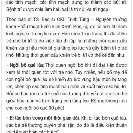
các tĩnh mạch, các tĩnh mạch sưng to thành các búi trĩ.
Bệnh trĩ được chia làm hai loại là trĩ nội và trĩ ngoại
Theo bác sĩ TS. Bác sĩ CKII Trịnh Tùng – Nguyên trưởng
khoa Phẫu thuật Bệnh viện Xanh Pôn, người có hơn 40 năm
kinh nghiệm trong lĩnh vực Hậu môn Trực tràng thì đa phần
trẻ nhỏ bị trĩ là do việc lặp đi lặp lại những thói quen xấu
khiến vùng hậu môn bị gia tăng áp lực và gây bệnh trĩ ở trẻ
nhỏ. Những thói quen xấu khiến trẻ bị trĩ có thể kể đến như:
- Ngồi bô quá lâu:
Thói quen ngồi bô khi đi đại tiện được
xem là thói quen tốt với trẻ nhỏ. Tuy nhiên, nếu bố mẹ để
con ngồi bô quá lâu sẽ khiến áp lực vùng hậu môn bị tăng
lên, chèn ép các tĩnh mạch hậu môn và xuất hiện các búi trĩ.
Bởi cơ hậu môn ở trẻ nhỏ còn tương đối yếu ớt. sự liên hệ
giữa hậu môn và trực tràng còn lỏng lẻo. Bố mẹ không nên
cho con ngồi bô quá 30 phút
- Bị táo bón trong một thời gian dài:
Khi bị táo bón quá lâu,
các bé sẽ thường xuyên phải rặn, do đó là điều kiện thuận
lợi để xuất hiện các búi trĩ.