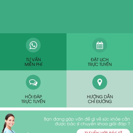
TƯ VẤN
ĐẶT LỊCH
MIỄN PHÍ
TRỰC TUYẾN
HỎI ĐÁP
HƯỚNG DẪN
TRỰC TUYẾN
CHỈ ĐƯỜNG
Bạn đang gặp vấn đề gì về sức khỏe cần
được bác sĩ chuyên khoa giải đáp ?