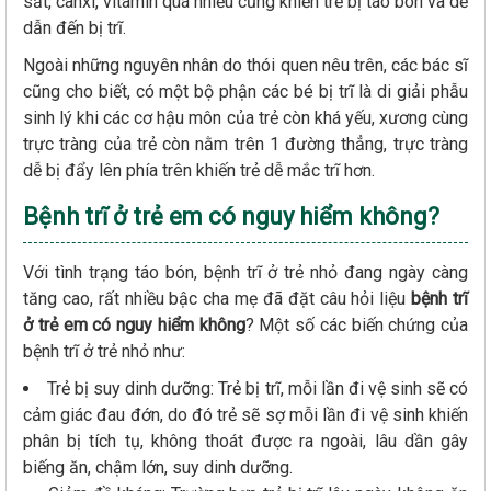
sắt, canxi, vitamin quá nhiều cũng khiến trẻ bị táo bón và dễ
dẫn đến bị trĩ.
Ngoài những nguyên nhân do thói quen nêu trên, các bác sĩ
cũng cho biết, có một bộ phận các bé bị trĩ là di giải phẫu
sinh lý khi các cơ hậu môn của trẻ còn khá yếu, xương cùng
trực tràng của trẻ còn nằm trên 1 đường thẳng, trực tràng
dễ bị đẩy lên phía trên khiến trẻ dễ mắc trĩ hơn.
Bệnh trĩ ở trẻ em có nguy hiểm không?
Với tình trạng táo bón, bệnh trĩ ở trẻ nhỏ đang ngày càng
tăng cao, rất nhiều bậc cha mẹ đã đặt câu hỏi liệu
bệnh trĩ
ở trẻ em có nguy hiểm không
? Một số các biến chứng của
bệnh trĩ ở trẻ nhỏ như:
Trẻ bị suy dinh dưỡng: Trẻ bị trĩ, mỗi lần đi vệ sinh sẽ có
cảm giác đau đớn, do đó trẻ sẽ sợ mỗi lần đi vệ sinh khiến
phân bị tích tụ, không thoát được ra ngoài, lâu dần gây
biếng ăn, chậm lớn, suy dinh dưỡng.