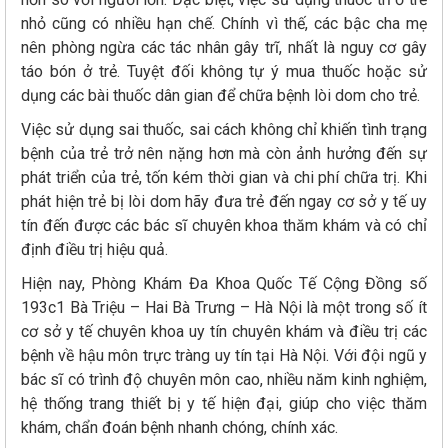
nhỏ cũng có nhiều hạn chế. Chính vì thế, các bậc cha mẹ
nên phòng ngừa các tác nhân gây trĩ, nhất là nguy cơ gây
táo bón ở trẻ. Tuyệt đối không tự ý mua thuốc hoặc sử
dụng các bài thuốc dân gian để chữa bệnh lòi dom cho trẻ.
Việc sử dụng sai thuốc, sai cách không chỉ khiến tình trạng
bệnh của trẻ trở nên nặng hơn mà còn ảnh hưởng đến sự
phát triển của trẻ, tốn kém thời gian và chi phí chữa trị. Khi
phát hiện trẻ bị lòi dom hãy đưa trẻ đến ngay cơ sở y tế uy
tín đến được các bác sĩ chuyên khoa thăm khám và có chỉ
định điều trị hiệu quả.
Hiện nay, Phòng Khám Đa Khoa Quốc Tế Cộng Đồng số
193c1 Bà Triệu – Hai Bà Trưng – Hà Nội là một trong số ít
cơ sở y tế chuyên khoa uy tín chuyên khám và điều trị các
bệnh về hậu môn trực tràng uy tín tại Hà Nội. Với đội ngũ y
bác sĩ có trình độ chuyên môn cao, nhiều năm kinh nghiệm,
hệ thống trang thiết bị y tế hiện đại, giúp cho việc thăm
khám, chẩn đoán bệnh nhanh chóng, chính xác.