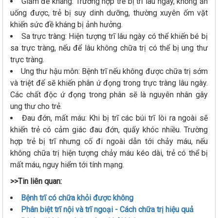
Giảm đề kháng: Trường hợp trẻ bị trĩ lâu ngày, không ăn
uống được, trẻ bị suy dinh dưỡng, thường xuyên ốm vặt
khiến sức đề kháng bị ảnh hưởng.
Sa trực tràng: Hiện tượng trĩ lâu ngày có thể khiến bé bị
sa trực tràng, nếu để lâu không chữa trị có thể bị ung thư
trực tràng.
Ung thư hậu môn: Bệnh trĩ nếu không được chữa trị sớm
và triệt để sẽ khiến phân ứ đọng trong trực tràng lâu ngày.
Các chất độc ứ đọng trong phân sẽ là nguyên nhân gây
ung thư cho trẻ.
Đau đớn, mất máu: Khi bị trĩ các búi trĩ lòi ra ngoài sẽ
khiến trẻ có cảm giác đau đớn, quấy khóc nhiều. Trường
hợp trẻ bị trĩ nhưng cố đi ngoài dẫn tới chảy máu, nếu
không chữa trị hiện tượng chảy máu kéo dài, trẻ có thể bị
mất máu, nguy hiểm tới tính mạng.
>>Tin liên quan:
Bệnh trĩ có chữa khỏi được không
Phân biệt trĩ nội và trĩ ngoại - Cách chữa trị hiệu quả