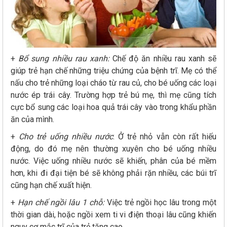
+
Bổ sung nhiều rau xanh:
Chế độ ăn nhiều rau xanh sẽ
giúp trẻ hạn chế những triệu chứng của bệnh trĩ. Mẹ có thể
nấu cho trẻ những loại cháo từ rau củ, cho bé uống các loại
nước ép trái cây. Trường hợp trẻ bú mẹ, thì mẹ cũng tích
cực bổ sung các loại hoa quả trái cây vào trong khẩu phần
ăn của mình.
+
Cho trẻ uống nhiều nước
: Ở trẻ nhỏ vẫn còn rất hiếu
động, do đó mẹ nên thường xuyên cho bé uống nhiều
nước. Việc uống nhiều nước sẽ khiến, phân của bé mềm
hơn, khi đi đại tiện bé sẽ không phải rặn nhiều, các búi trĩ
cũng hạn chế xuất hiện.
+
Hạn chế ngồi lâu 1 chỗ:
Việc trẻ ngồi học lâu trong một
thời gian dài, hoặc ngồi xem ti vi điện thoại lâu cũng khiến
nguy cơ mắc trĩ của trẻ tăng cao.