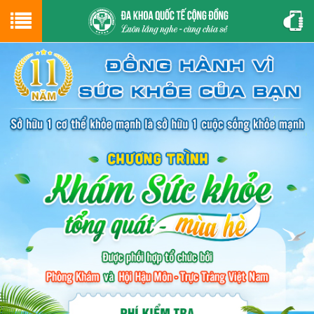
Hotline
0243.9656.999
tư vấn miễn phí
GIỚI THIỆU VỀ PHÒNG KHÁM
CƠ SỞ VẬT CHẤT
GIỚI THIỆU
ĐẶT HẸN LỊCH KHÁM
ĐƯỜNG TỚI PHÒNG KHÁM
NAM KHOA
PHỤ KHOA
BỆNH HẬU MÔN