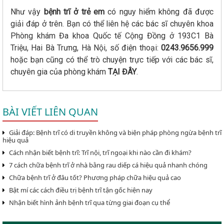
Như vậy
bệnh trĩ ở trẻ em
có nguy hiểm không đã được
giải đáp ở trên. Bạn có thể liên hệ các bác sĩ chuyên khoa
Phòng khám Đa khoa Quốc tế Cộng Đồng ở 193C1 Bà
Triệu, Hai Bà Trưng, Hà Nội, số điện thoại:
0243.9656.999
hoặc bạn cũng có thể trò chuyện trực tiếp với các bác sĩ,
chuyên gia của phòng khám
TẠI ĐÂY
.
BÀI VIẾT LIÊN QUAN
Giải đáp: Bệnh trĩ có di truyền không và biện pháp phòng ngừa bệnh trĩ
hiệu quả
Cách nhận biết bệnh trĩ: Trĩ nội, trĩ ngoại khi nào cần đi khám?
7 cách chữa bệnh trĩ ở nhà bằng rau diếp cá hiệu quả nhanh chóng
Chữa bệnh trĩ ở đâu tốt? Phương pháp chữa hiệu quả cao
Bật mí các cách điều trị bệnh trĩ tận gốc hiện nay
Nhận biết hình ảnh bệnh trĩ qua từng giai đoạn cụ thể