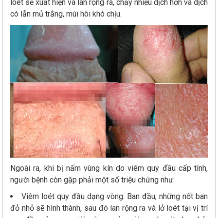
loét sẽ xuất hiện và lan rộng ra, chảy nhiều dịch hơn và dịch
có lẫn mủ trắng, mùi hôi khó chịu.
Ngoài ra, khi bị nấm vùng kín do viêm quy đầu cấp tính,
người bệnh còn gặp phải một số triệu chứng như:
Viêm loét quy đầu dạng vòng: Ban đầu, những nốt ban
đỏ nhỏ sẽ hình thành, sau đó lan rộng ra và lở loét tại vị trí