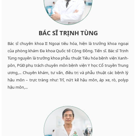
BÁC SĨ TRỊNH TÙNG
Bác sĩ chuyên khoa II Ngoại tiêu hóa, hiện là trưởng khoa ngoại
của phòng khám Đa khoa Quốc tế Cộng Đồng. Tiến sĩ. Bác sĩ Trịnh
Tùng nguyên là trưởng khoa phẫu thuật Tiêu hóa bệnh viện Xanh-
pôn, PGĐ phụ trách chuyên môn bệnh viện Y học Cổ truyền Trung
ương,... Chuyên khám, tư vấn, điều trị và phẫu thuật các bệnh lý
hậu môn – trực tràng như: Trĩ, nứt kẽ hậu môn, áp xe, rò, polyp
hậu môn,...