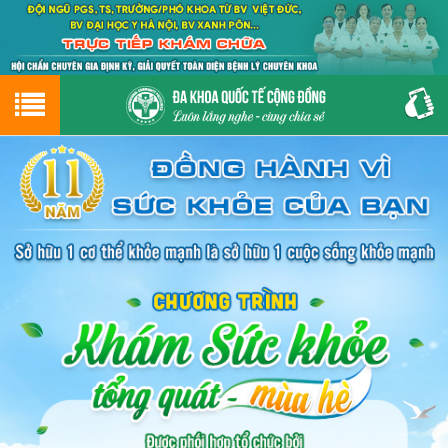
Hotline
0243.9656.999
tư vấn miễn phí
GIỚI THIỆU VỀ PHÒNG KHÁM
CƠ SỞ VẬT CHẤT
GIỚI THIỆU
ĐẶT HẸN LỊCH KHÁM
ĐƯỜNG TỚI PHÒNG KHÁM
NAM KHOA
PHỤ KHOA
BỆNH HẬU MÔN