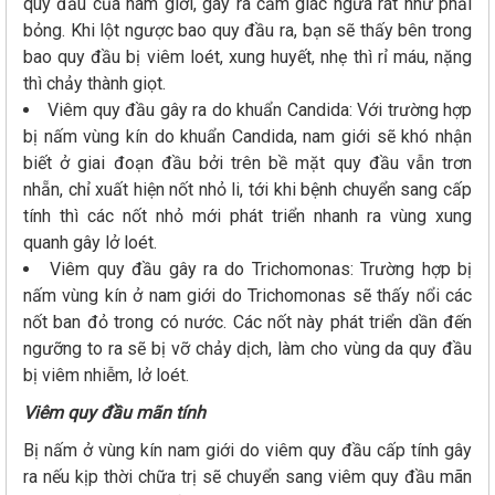
quy đầu của nam giới, gây ra cảm giác ngứa rát như phải
bỏng. Khi lột ngược bao quy đầu ra, bạn sẽ thấy bên trong
bao quy đầu bị viêm loét, xung huyết, nhẹ thì rỉ máu, nặng
thì chảy thành giọt.
Viêm quy đầu gây ra do khuẩn Candida: Với trường hợp
bị nấm vùng kín do khuẩn Candida, nam giới sẽ khó nhận
biết ở giai đoạn đầu bởi trên bề mặt quy đầu vẫn trơn
nhẵn, chỉ xuất hiện nốt nhỏ li, tới khi bệnh chuyển sang cấp
tính thì các nốt nhỏ mới phát triển nhanh ra vùng xung
quanh gây lở loét.
Viêm quy đầu gây ra do Trichomonas: Trường hợp bị
nấm vùng kín ở nam giới do Trichomonas sẽ thấy nổi các
nốt ban đỏ trong có nước. Các nốt này phát triển dần đến
ngưỡng to ra sẽ bị vỡ chảy dịch, làm cho vùng da quy đầu
bị viêm nhiễm, lở loét.
Viêm quy đầu mãn tính
Bị nấm ở vùng kín nam giới do viêm quy đầu cấp tính gây
ra nếu kịp thời chữa trị sẽ chuyển sang viêm quy đầu mãn