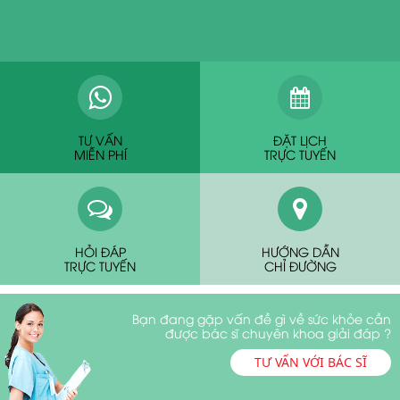
TƯ VẤN
ĐẶT LỊCH
MIỄN PHÍ
TRỰC TUYẾN
HỎI ĐÁP
HƯỚNG DẪN
TRỰC TUYẾN
CHỈ ĐƯỜNG
Bạn đang gặp vấn đề gì về sức khỏe cần
được bác sĩ chuyên khoa giải đáp ?
TƯ VẤN VỚI BÁC SĨ