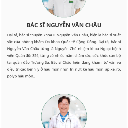
BÁC SĨ NGUYỄN VĂN CHÂU
Đại tá, bác sĩ chuyên khoa II Nguyễn Văn Châu, hiện là bác sĩ xuất
sắc của phòng khám Đa khoa Quốc tế Cộng Đồng. Đại tá, bác sĩ
Nguyễn Văn Châu từng là Nguyên Chủ nhiệm khoa Ngoại bệnh
viện Quân đội 354, từng có nhiều năm chăm sóc, sức khỏe cán bộ
tại quần đảo Trường Sa. Bác sĩ Châu hiện đang khám, tư vấn và
điều trị các bệnh lý ở hậu môn như: Trĩ, nứt kẽ hậu môn, áp xe, rò,
polyp hậu môn..