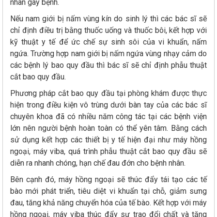
nhân gây bệnh.
Nếu nam giới bị nấm vùng kín do sinh lý thì các bác sĩ sẽ
chỉ định điều trị bằng thuốc uống và thuốc bôi, kết hợp với
kỹ thuật y tế để ức chế sự sinh sôi của vi khuẩn, nấm
ngứa. Trường hợp nam giới bị nấm ngứa vùng nhạy cảm do
các bệnh lý bao quy đầu thì bác sĩ sẽ chỉ định phẫu thuật
cắt bao quy đầu.
Phương pháp cắt bao quy đầu tại phòng khám được thực
hiện trong điều kiện vô trùng dưới bàn tay của các bác sĩ
chuyên khoa đã có nhiều năm công tác tại các bệnh viện
lớn nên người bệnh hoàn toàn có thể yên tâm. Bằng cách
sử dụng kết hợp các thiết bị y tế hiện đại như máy hồng
ngoại, máy viba, quá trình phẫu thuật cắt bao quy đầu sẽ
diễn ra nhanh chóng, hạn chế đau đớn cho bệnh nhân.
Bên cạnh đó, máy hồng ngoại sẽ thúc đẩy tái tạo các tế
bào mới phát triển, tiêu diệt vi khuẩn tại chỗ, giảm sưng
đau, tăng khả năng chuyển hóa của tế bào. Kết hợp với máy
hồng ngoại, máy viba thúc đẩy sự trao đổi chất và tăng