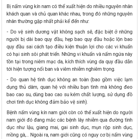
Bị nấm vùng kín nam có thể xuất hiện do nhiều nguyên nhân
khách quan và chủ quan khác nhau, trong đó những nguyên
nhân thường gặp nhất phải kể đến như:
- Do vệ sinh dương vật không sạch sẽ, đặc biệt ở những
người bị dài bao quy đầu, hẹp bao quy đầu hoặc lộn bao
quy đầu sai cách tạo điều kiện thuận lợi cho các vi khuẩn
có hại sinh sôi phát triển. Những vi khuẩn và nấm ngứa này
tồn tại trong niêm mạc da, kích thích vùng da quy đầu dẫn
tới hiện tượng nổi ban và viêm nhiễm nghiêm trọng.
- Do quan hệ tình dục không an toàn (bao gồm việc lạm
dụng thủ dâm, quan hệ với nhiều bạn tình mà không đeo
bao cao su, dùng bao cao su kém chất lượng, sử dụng đồ
chơi tình dục không đảm bảo vệ sinh).
Bệnh nấm vùng kín nam giới còn có thể xuất hiện do người
nam giới đó đang mắc các bệnh lây nhiễm qua đường tình
dục như lậu, giang mai, gai sinh dục, mụn rộp sinh dục,
mồng gà,... Ngoài ra, nam giới cũng có nguy cơ bị nấm vùng