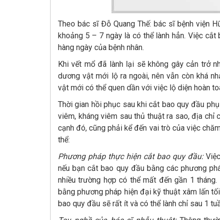
Theo bác sĩ Đỗ Quang Thế: bác sĩ bệnh viện Hữ
khoảng 5 – 7 ngày là có thể lành hẳn. Việc cắ
hàng ngày của bệnh nhân.
Khi vết mổ đã lành lại sẽ không gây cản trở n
dương vật mới lộ ra ngoài, nên vẫn còn khá n
vật mới có thể quen dần với việc lộ diện hoàn to
Thời gian hồi phục sau khi cắt bao quy đầu phụ
viêm, kháng viêm sau thủ thuật ra sao, địa chỉ 
cạnh đó, cũng phải kể đến vai trò của việc chăm
thể:
Phương pháp thực hiện cắt bao quy đầu:
Việc
nếu bạn cắt bao quy đầu bằng các phương pháp 
nhiều trường hợp có thể mất đến gần 1 tháng.
bằng phương pháp hiện đại kỹ thuật xâm lấn tố
bao quy đầu sẽ rất ít và có thể lành chỉ sau 1 tu