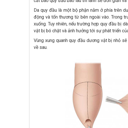
cắt bao quy đầu bao lâu thì lành sẽ đơn giản và
Da quy đầu là một bộ phận nằm ở phía trên dư
động và tổn thương từ bên ngoài vào. Trong t
xuống. Tuy nhiên, nếu trường hợp quy đầu bị d
vật bị bó chặt và ảnh hưởng tới sự phát triển c
Vùng xung quanh quy đầu dương vật bị nhỏ sẽ 
về sau.