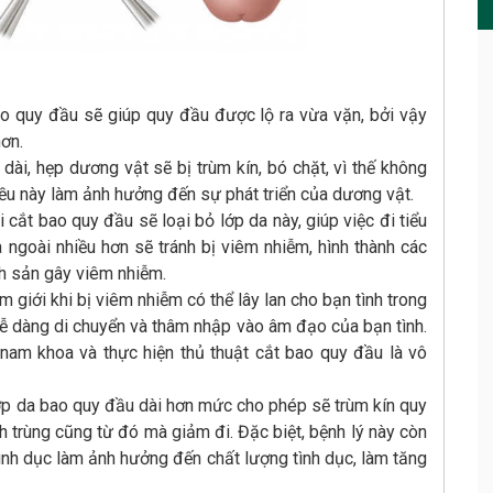
ao quy đầu sẽ giúp quy đầu được lộ ra vừa vặn, bởi vậy
hơn.
dài, hẹp dương vật sẽ bị trùm kín, bó chặt, vì thế không
iều này làm ảnh hưởng đến sự phát triển của dương vật.
cắt bao quy đầu sẽ loại bỏ lớp da này, giúp việc đi tiểu
a ngoài nhiều hơn sẽ tránh bị viêm nhiễm, hình thành các
nh sản gây viêm nhiễm.
 giới khi bị viêm nhiễm có thể lây lan cho bạn tình trong
 dễ dàng di chuyển và thâm nhập vào âm đạo của bạn tình.
nam khoa và thực hiện thủ thuật cắt bao quy đầu là vô
ớp da bao quy đầu dài hơn mức cho phép sẽ trùm kín quy
nh trùng cũng từ đó mà giảm đi. Đặc biệt, bệnh lý này còn
tình dục làm ảnh hưởng đến chất lượng tình dục, làm tăng