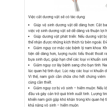
Việc cắt dương vật sẽ có tác dụng:
Giúp vệ sinh dương vật dễ dàng hơn: Cắt b
việc vệ sinh dương vật sẽ dễ dàng và thuận lợi 
Giúp dương vật phát triển: Nếu dương vật bị 
thể nhận được những kích thích từ bên ngoài. Đ
Giảm nguy cơ mắc các bệnh lý nam khoa: Khi 
tiện dễ dàng hơn, lượng nước tiểu thoát thoát r
bựa sinh dục, giúp hạn chế các loại vi khuẩn si
Giảm nguy cơ lây bệnh sang cho bạn tình: Nam
lúc quan hệ tình dục. Lúc này các loại vi khuẩn
Vì thế, nam giới cần chữa cho hết chứng viêm 
cùng cần thiết.
Giảm nguy cơ bị vô sinh – hiếm muộn: Nếu l
đầu và gây cản trở quá trình xuất tinh. Lượng ti
khiến nam giới gặp khó khăn trong khi quan hệ 
khả năng vô sinh – hiếm muộn.