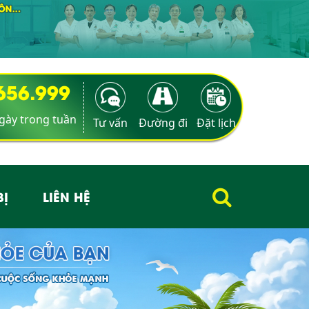
9656.999
ngày trong tuần
Tư vấn
Đường đi
Đặt lịch
BỊ
LIÊN HỆ