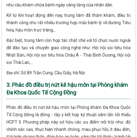
nhu cầu khám chữa bệnh ngày càng tăng của nhân dân.
Kể từ khi hoạt động đến nay, trung tâm đã thăm khám, điều trị
thành công cho rất nhiều trường hợp mắc bệnh lý về đường Tiêu
hóa, hậu môn trực tràng,...
Đặc biệt, trung tâm còn hợp tác chặt chẽ với tổ chức nước ngoài
để đào tạo và chuyển giao công nghệ như: Hội nội soi tiêu hóa
Nhật Bản, Hội nội soi tiêu hóa Châu Á - Thái Bình Dương, Hội nội
soi Thái Lan,...
Địa chỉ: Số 89 Trần Cung, Cầu Giấy, Hà Nội
3. Phác đồ điều trị nứt kẽ hậu môn tại Phòng khám
Đa Khoa Quốc Tế Cộng Đồng
Phác đồ điều trị nứt kẽ hậu môn tại Phòng khám Đa Khoa Quốc
Tế Cộng Đồng là đông - tây y kết hợp kỹ thuật xâm lấn tối thiểu
HCPT II. Phương pháp này sở hữu các ưu điểm nổi trội như: độ
chính xác cao, thực hiện nhanh chóng, mau phục hồi, ít đau đớn,
tỉ lệ biến chứng thấp, đảm bảo an toàn, xâm lấn tối thiểu, tránh tái