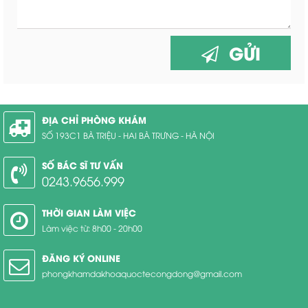
GỬI
ĐỊA CHỈ PHÒNG KHÁM
SỐ 193C1 BÀ TRIỆU - HAI BÀ TRƯNG - HÀ NỘI
SỐ BÁC SĨ TƯ VẤN
0243.9656.999
THỜI GIAN LÀM VIỆC
Làm việc từ: 8h00 - 20h00
ĐĂNG KÝ ONLINE
phongkhamdakhoaquoctecongdong@gmail.com