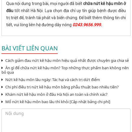
Qua nội dung trong bài, mọi người đã biết
chữa nứt kẽ hậu môn ở
đâu
tốt nhất Hà Nội. Lựa chọn địa chỉ uy tín giúp bệnh được điều
trị triệt để, tránh tái phát và biến chứng. Để biết thêm thông tin chi
tiết, vui lòng liên hệ đường dây nóng
0243.9656.999.
BÀI VIẾT LIÊN QUAN
Cách giảm đau nứt kẽ hậu môn hiệu quả nhất được chuyên gia chia sẻ
Ăn gì để chữa nứt kẽ hậu môn? Top những thực phẩm bạn không nên
bỏ qua
Nứt kẽ hậu môn lâu ngày: Tác hại và cách trị dứt điểm
Chi phí điều trị nứt kẽ hậu môn bằng phẫu thuật bao nhiêu tiền?
Khám nứt kẽ hậu môn ở đâu Hà Nội an toàn và chính xác?
Mổ nứt kẽ hậu môn bao lâu thì khỏi [Cập nhật bảng chi phí]