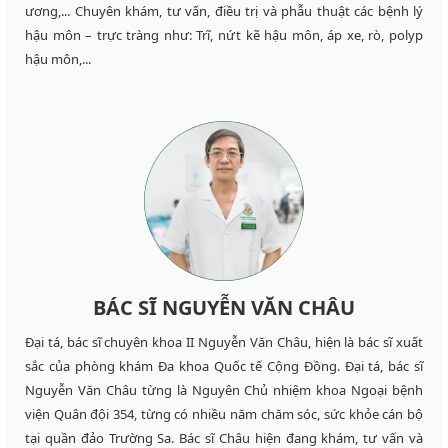
ương,... Chuyên khám, tư vấn, điều trị và phẫu thuật các bệnh lý
hậu môn – trực tràng như: Trĩ, nứt kẽ hậu môn, áp xe, rò, polyp
hậu môn,...
BÁC SĨ NGUYỄN VĂN CHÂU
Đại tá, bác sĩ chuyên khoa II Nguyễn Văn Châu, hiện là bác sĩ xuất
sắc của phòng khám Đa khoa Quốc tế Cộng Đồng. Đại tá, bác sĩ
Nguyễn Văn Châu từng là Nguyên Chủ nhiệm khoa Ngoại bệnh
viện Quân đội 354, từng có nhiều năm chăm sóc, sức khỏe cán bộ
tại quần đảo Trường Sa. Bác sĩ Châu hiện đang khám, tư vấn và