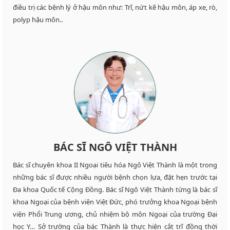
điều trị các bệnh lý ở hậu môn như: Trĩ, nứt kẽ hậu môn, áp xe, rò,
polyp hậu môn..
BÁC SĨ NGÔ VIỆT THÀNH
Bác sĩ chuyên khoa II Ngoại tiêu hóa Ngô Việt Thành là một trong
những bác sĩ được nhiều người bệnh chọn lựa, đặt hẹn trước tại
Đa khoa Quốc tế Cộng Đồng. Bác sĩ Ngô Việt Thành từng là bác sĩ
khoa Ngoại của bệnh viện Việt Đức, phó trưởng khoa Ngoại bệnh
viện Phổi Trung ương, chủ nhiệm bộ môn Ngoại của trường Đại
học Y… Sở trường của bác Thành là thực hiện cắt trĩ đồng thời