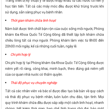
Trang thiết bị kỹ thuật y tế được nhập khẩu từ các nước có nền y
học tân tiến. Tất cả các máy móc đều được khử trùng trước khi
sử dụng, sẵn sàng phục vụ bệnh nhân.
Thời gian khám chữa linh hoạt
Nắm bắt được tính chất bận rộn của cuộc sống mỗi người, Phòng
khám Đa Khoa Quốc Tế Cộng Đồng đã thiết lập lịch khám chữa
chiều lòng tất cả mọi người. Phòng khám làm việc từ 8h00 đến
20h00 mỗi ngày, kể cả những cuối tuần, ngày lễ.
Chi phí hợp lý
Chi phí hợp lý tại Phòng khám Đa Khoa Quốc Tế Cộng Đồng được
niêm yết rõ ràng, công khai, minh bạch, theo đúng giá niêm yết
của cơ quan nhà nước có thẩm quyền.
Thái độ phục vụ chuyên nghiệp
Tất cả các nhân viên và bác sĩ được đào tạo bài bản về quy cách
và thái độ phục vụ bệnh nhân, luôn luôn chu đáo, tận tình. Mọi
quy trình khám chữa đều được sắp xếp một cách linh hoạt, nhanh
chóng, tiết kiệm thời gian, hạn chế tình trạng chờ đợi, bảo mật