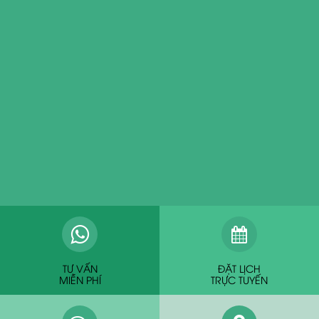
TƯ VẤN
ĐẶT LỊCH
MIỄN PHÍ
TRỰC TUYẾN