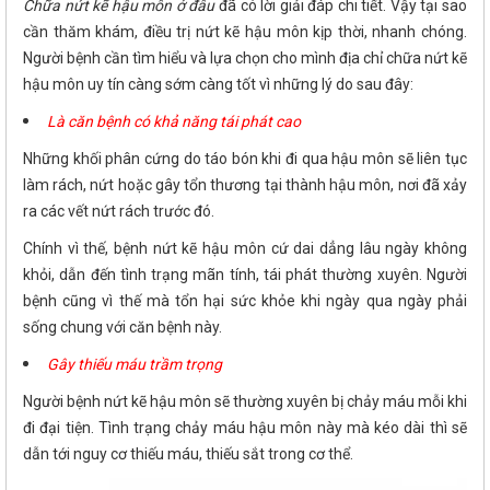
Chữa nứt kẽ hậu môn ở đâu
đã có lời giải đáp chi tiết. Vậy tại sao
cần thăm khám, điều trị nứt kẽ hậu môn kịp thời, nhanh chóng.
Người bệnh cần tìm hiểu và lựa chọn cho mình địa chỉ chữa nứt kẽ
hậu môn uy tín càng sớm càng tốt vì những lý do sau đây:
Là căn bệnh có khả năng tái phát cao
Những khối phân cứng do táo bón khi đi qua hậu môn sẽ liên tục
làm rách, nứt hoặc gây tổn thương tại thành hậu môn, nơi đã xảy
ra các vết nứt rách trước đó.
Chính vì thế, bệnh nứt kẽ hậu môn cứ dai dẳng lâu ngày không
khỏi, dẫn đến tình trạng mãn tính, tái phát thường xuyên. Người
bệnh cũng vì thế mà tổn hại sức khỏe khi ngày qua ngày phải
sống chung với căn bệnh này.
Gây thiếu máu trầm trọng
Người bệnh nứt kẽ hậu môn sẽ thường xuyên bị chảy máu mỗi khi
đi đại tiện. Tình trạng chảy máu hậu môn này mà kéo dài thì sẽ
dẫn tới nguy cơ thiếu máu, thiếu sắt trong cơ thể.