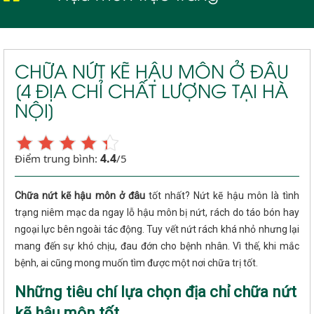
Nứt kẽ hậu môn
CHỮA NỨT KẼ HẬU MÔN Ở ĐÂU
[4 ĐỊA CHỈ CHẤT LƯỢNG TẠI HÀ
NỘI]
4.4
Điểm trung bình:
/5
Chữa nứt kẽ hậu môn ở đâu
tốt nhất? Nứt kẽ hậu môn là tình
trạng niêm mạc da ngay lỗ hậu môn bị nứt, rách do táo bón hay
ngoại lực bên ngoài tác động. Tuy vết nứt rách khá nhỏ nhưng lại
mang đến sự khó chịu, đau đớn cho bệnh nhân. Vì thế, khi mắc
bệnh, ai cũng mong muốn tìm được một nơi chữa trị tốt.
Những tiêu chí lựa chọn địa chỉ chữa nứt
kẽ hậu môn tốt