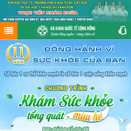
Hotline
0243.9656.999
tư vấn miễn phí
GIỚI THIỆU VỀ PHÒNG KHÁM
CƠ SỞ VẬT CHẤT
GIỚI THIỆU
ĐẶT HẸN LỊCH KHÁM
ĐƯỜNG TỚI PHÒNG KHÁM
NAM KHOA
PHỤ KHOA
BỆNH HẬU MÔN