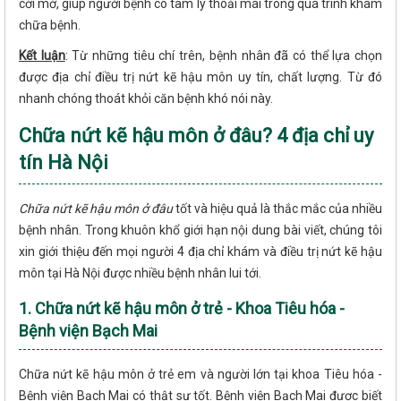
cởi mở, giúp người bệnh có tâm lý thoải mái trong quá trình khám
chữa bệnh.
Kết luận
: Từ những tiêu chí trên, bệnh nhân đã có thể lựa chọn
được địa chỉ điều trị nứt kẽ hậu môn uy tín, chất lượng. Từ đó
nhanh chóng thoát khỏi căn bệnh khó nói này.
Chữa nứt kẽ hậu môn ở đâu? 4 địa chỉ uy
tín Hà Nội
Chữa nứt kẽ hậu môn ở đâu
tốt và hiệu quả là thắc mắc của nhiều
bệnh nhân. Trong khuôn khổ giới hạn nội dung bài viết, chúng tôi
xin giới thiệu đến mọi người 4 địa chỉ khám và điều trị nứt kẽ hậu
môn tại Hà Nội được nhiều bệnh nhân lui tới.
1. Chữa nứt kẽ hậu môn ở trẻ - Khoa Tiêu hóa -
Bệnh viện Bạch Mai
Chữa nứt kẽ hậu môn ở trẻ em và người lớn tại khoa Tiêu hóa -
Bệnh viện Bạch Mai có thật sự tốt. Bệnh viện Bạch Mai được biết