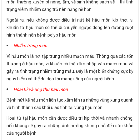
môn thường xuyên bị nóng, ẩm, vệ sinh không sạch sẽ,... thì tình
trạng viêm nhiễm càng trở nên nặng nề hơn.
Ngoài ra, nếu không được điều trị nứt kẽ hậu môn kịp thời, vi
khuẩn từ hậu môn có thể di chuyển ngược dòng lên đường ruột
hình thành nên bệnh polyp hậu môn.
Nhiễm trùng máu
Vì hậu môn là nơi tập trung nhiều mạch máu. Thông qua các tổn
thương ở hậu môn, vi khuẩn có thể xâm nhập vào mạch máu và
gây ra tình trạng nhiễm trùng máu. Đây là một biến chứng cực kỳ
nguy hiểm có thể đe dọa tới mạng sống của người bệnh.
Hoại tử và ung thư hậu môn
Bệnh nứt kẽ hậu môn liên tục xâm lấn ra những vùng xung quanh
và hình thành các khối u ác tính tại vùng hậu môn.
Hoại tử tại hậu môn cần được điều trị kịp thời và nhanh chóng,
nếu không sẽ gây ra những ảnh hưởng không nhỏ đến sức khỏe
của người bệnh.