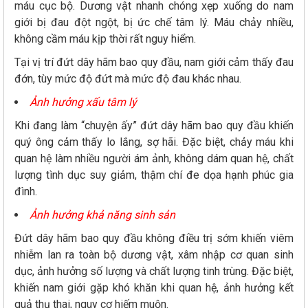
máu cục bộ. Dương vật nhanh chóng xẹp xuống do nam
giới bị đau đột ngột, bị ức chế tâm lý. Máu chảy nhiều,
không cầm máu kịp thời rất nguy hiểm.
Tại vị trí đứt dây hãm bao quy đầu, nam giới cảm thấy đau
đớn, tùy mức độ đứt mà mức độ đau khác nhau.
Ảnh hưởng xấu tâm lý
Khi đang làm “chuyện ấy” đứt dây hãm bao quy đầu khiến
quý ông cảm thấy lo lắng, sợ hãi. Đặc biệt, chảy máu khi
quan hệ làm nhiều người ám ảnh, không dám quan hệ, chất
lượng tình dục suy giảm, thậm chí đe dọa hạnh phúc gia
đình.
Ảnh hưởng khả năng sinh sản
Đứt dây hãm bao quy đầu không điều trị sớm khiến viêm
nhiễm lan ra toàn bộ dương vật, xâm nhập cơ quan sinh
dục, ảnh hưởng số lượng và chất lượng tinh trùng. Đặc biệt,
khiến nam giới gặp khó khăn khi quan hệ, ảnh hưởng kết
quả thụ thai, nguy cơ hiếm muộn.