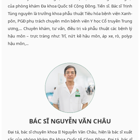
của phòng khám Đa khoa Quốc tế Cộng Đồng. Tiến sĩ. Bác sĩ Trịnh
Tùng nguyên là trưởng khoa phẫu thuật Tiêu hóa bệnh viện Xanh-
pôn, PGĐ phụ trách chuyên môn bệnh viện Y học Cổ truyền Trung
ương,... Chuyên khám, tư vấn, điều trị và phẫu thuật các bệnh lý
hậu môn – trực tràng như: Trĩ, nứt kẽ hậu môn, áp xe, rò, polyp
hậu môn,...
BÁC SĨ NGUYỄN VĂN CHÂU
Đại tá, bác sĩ chuyên khoa II Nguyễn Văn Châu, hiện là bác sĩ xuất
sắc của phòng khám Đa khoa Quốc tế Cộng Đồng. Đại tá, bác sĩ