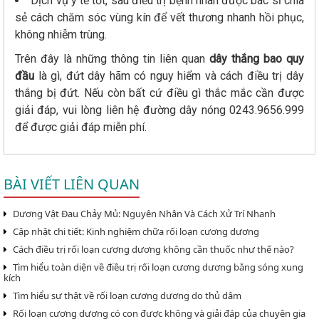
Dịch vụ y tế tốt, sau điều trị bệnh nhân được bác sĩ chia
sẻ cách chăm sóc vùng kín để vết thương nhanh hồi phục,
không nhiễm trùng.
Trên đây là những thông tin liên quan
dây thắng bao quy
đầu
là gì, đứt dây hãm có nguy hiểm và cách điều trị dây
thắng bị đứt. Nếu còn bất cứ điều gì thắc mắc cần được
giải đáp, vui lòng liên hệ đường dây nóng 0243.9656.999
để được giải đáp miễn phí.
BÀI VIẾT LIÊN QUAN
Dương Vật Đau Chảy Mủ: Nguyên Nhân Và Cách Xử Trí Nhanh
Cập nhật chi tiết: Kinh nghiệm chữa rối loạn cương dương
Cách điều trị rối loạn cương dương không cần thuốc như thế nào?
Tìm hiểu toàn diện về điều trị rối loạn cương dương bằng sóng xung
kích
Tìm hiểu sự thật về rối loạn cương dương do thủ dâm
Rối loạn cương dương có con được không và giải đáp của chuyên gia