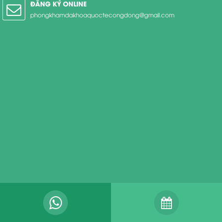
ĐĂNG KÝ ONLINE
phongkhamdakhoaquoctecongdong@gmail.com