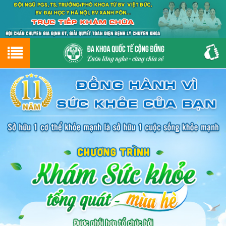
Hotline
0243.9656.999
tư vấn miễn phí
GIỚI THIỆU VỀ PHÒNG KHÁM
CƠ SỞ VẬT CHẤT
GIỚI THIỆU
ĐẶT HẸN LỊCH KHÁM
ĐƯỜNG TỚI PHÒNG KHÁM
NAM KHOA
PHỤ KHOA
BỆNH HẬU MÔN