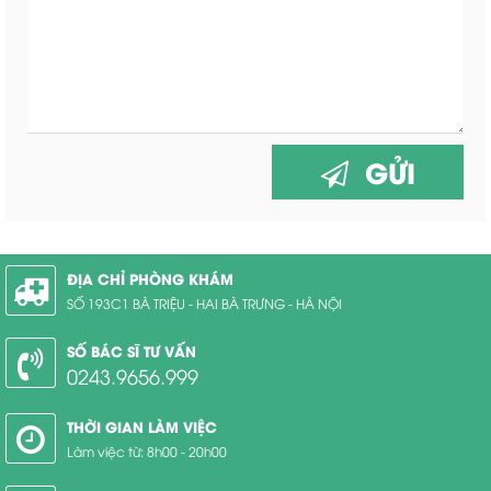
GỬI
ĐỊA CHỈ PHÒNG KHÁM
SỐ 193C1 BÀ TRIỆU - HAI BÀ TRƯNG - HÀ NỘI
SỐ BÁC SĨ TƯ VẤN
0243.9656.999
THỜI GIAN LÀM VIỆC
Làm việc từ: 8h00 - 20h00