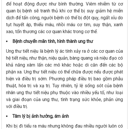
để hoạt động được như bình thường. Viêm nhiễm từ cơ
quan bị bệnh sẽ tranh thủ khi cơ thể bị suy giảm hệ miễn
dịch để tấn công, người bệnh có thể bị đột quỵ, ngất xỉu do
tụt huyết áp, thiếu máu, nhồi máu cơ tim, suy thận, xanh
xao, tổn thương các cơ quan khác trong cơ thể.
Bệnh chuyển mãn tính, hình thành ung thư
Ung thư tiết niệu là bệnh lý ác tính xảy ra ở các cơ quan của
hệ tiết niệu, như thận, niệu quản, bàng quang và niệu đạo có
khả năng xâm lấn các mô khác hoặc di căn đến các bộ
phận xa. Ung thư tiết niệu có thể chữa được nếu được phát
hiện và điều trị sớm. Phương pháp điều trị bao gồm phẫu
thuật, hóa trị và xạ trị. Tuy nhiên, tỷ lệ sống sót của bệnh
nhân ung thư tiết niệu phụ thuộc vào nhiều yếu tố, như loại
và giai đoạn của ung thư, tình trạng sức khỏe, phản ứng
với điều trị.
Tâm lý bị ảnh hưởng, ám ảnh
Khi bị đi tiểu ra máu nhưng không đau nhiều người luôn có