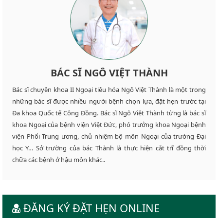
BÁC SĨ NGÔ VIỆT THÀNH
Bác sĩ chuyên khoa II Ngoại tiêu hóa Ngô Việt Thành là một trong
những bác sĩ được nhiều người bệnh chọn lựa, đặt hẹn trước tại
Đa khoa Quốc tế Cộng Đồng. Bác sĩ Ngô Việt Thành từng là bác sĩ
khoa Ngoại của bệnh viện Việt Đức, phó trưởng khoa Ngoại bệnh
viện Phổi Trung ương, chủ nhiệm bộ môn Ngoại của trường Đại
học Y… Sở trường của bác Thành là thực hiện cắt trĩ đồng thời
chữa các bệnh ở hậu môn khác..
ĐĂNG KÝ ĐẶT HẸN ONLINE