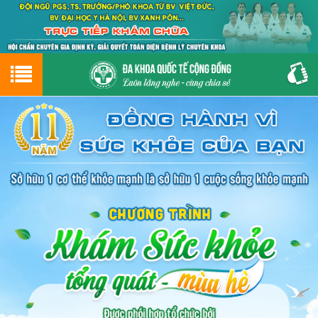
Hotline
0243.9656.999
tư vấn miễn phí
GIỚI THIỆU VỀ PHÒNG KHÁM
CƠ SỞ VẬT CHẤT
GIỚI THIỆU
ĐẶT HẸN LỊCH KHÁM
ĐƯỜNG TỚI PHÒNG KHÁM
NAM KHOA
PHỤ KHOA
BỆNH HẬU MÔN