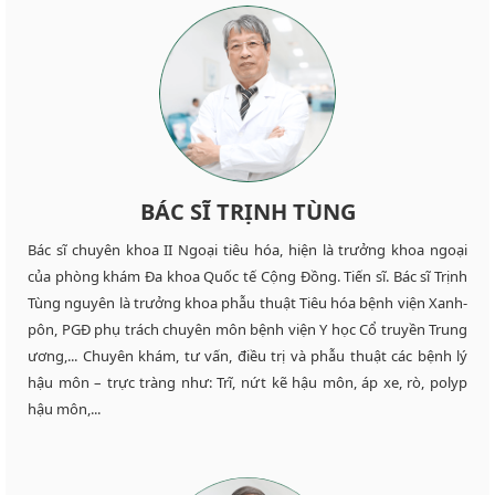
BÁC SĨ TRỊNH TÙNG
Bác sĩ chuyên khoa II Ngoại tiêu hóa, hiện là trưởng khoa ngoại
của phòng khám Đa khoa Quốc tế Cộng Đồng. Tiến sĩ. Bác sĩ Trịnh
Tùng nguyên là trưởng khoa phẫu thuật Tiêu hóa bệnh viện Xanh-
pôn, PGĐ phụ trách chuyên môn bệnh viện Y học Cổ truyền Trung
ương,... Chuyên khám, tư vấn, điều trị và phẫu thuật các bệnh lý
hậu môn – trực tràng như: Trĩ, nứt kẽ hậu môn, áp xe, rò, polyp
hậu môn,...