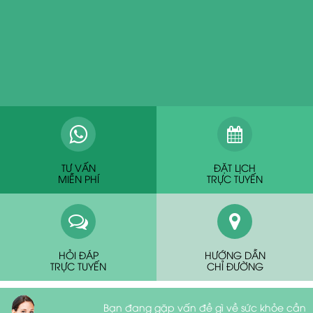
TƯ VẤN
ĐẶT LỊCH
MIỄN PHÍ
TRỰC TUYẾN
HỎI ĐÁP
HƯỚNG DẪN
TRỰC TUYẾN
CHỈ ĐƯỜNG
Bạn đang gặp vấn đề gì về sức khỏe cần