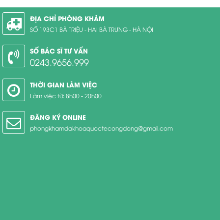
ĐỊA CHỈ PHÒNG KHÁM
SỐ 193C1 BÀ TRIỆU - HAI BÀ TRƯNG - HÀ NỘI
SỐ BÁC SĨ TƯ VẤN
0243.9656.999
THỜI GIAN LÀM VIỆC
Làm việc từ: 8h00 - 20h00
ĐĂNG KÝ ONLINE
phongkhamdakhoaquoctecongdong@gmail.com