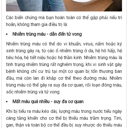
Các biến chứng mà bạn hoàn toàn có thể gặp phải nếu trì
hoãn, không tham gia điều trị là:
Nhiễm trùng máu - dẫn đến tử vong
Nhiễm trùng máu có thể do vi khuẩn, virus, nấm hoặc ký
sinh trùng gây ra, từ các ổ nhiễm trùng ở da, hệ hô hấp, hệ
tiêu hóa, hệ tiết niệu hoặc hệ thần kinh. Nhiễm trùng máu là
tình trạng nhiễm trùng rất nghiêm trọng, khi vi sinh vật gây
bệnh không chỉ cư trú tại một cơ quan bị tổn thương ban
đầu, mà còn lan đi khắp cơ thể theo đường máu. Nhiễm
trùng máu có thể gây ra suy đa cơ quan, rối loạn đông máu,
sốc nhiễm trùng và tử vong.
Mất máu quá nhiều - suy đa cơ quan
Khi bị tiểu ra máu kéo dài, lượng máu trong nước tiểu ngày
càng tăng khiến cho cơ thể bị thiếu máu trầm trọng. Tim,
gan, thận và toàn bộ cơ thể đều bị suy nhược do thiếu máu