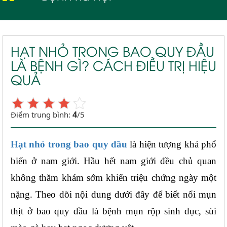
Mụn rộp sinh dục
HẠT NHỎ TRONG BAO QUY ĐẦU
LÀ BỆNH GÌ? CÁCH ĐIỀU TRỊ HIỆU
QUẢ
4
Điểm trung bình:
/5
Hạt nhỏ trong bao quy đầu
là hiện tượng khá phổ 
biến ở nam giới. Hầu hết nam giới đều chủ quan 
không thăm khám sớm khiến triệu chứng ngày một 
nặng. Theo dõi nội dung dưới đây để biết nổi mụn 
thịt ở bao quy đầu là bệnh mụn rộp sinh dục, sùi 