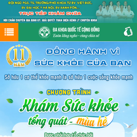
Hotline
0243.9656.999
tư vấn miễn phí
GIỚI THIỆU VỀ PHÒNG KHÁM
CƠ SỞ VẬT CHẤT
GIỚI THIỆU
ĐẶT HẸN LỊCH KHÁM
ĐƯỜNG TỚI PHÒNG KHÁM
NAM KHOA
PHỤ KHOA
BỆNH HẬU MÔN