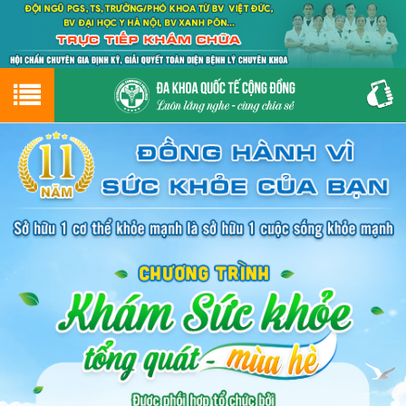
Hotline
0243.9656.999
tư vấn miễn phí
GIỚI THIỆU VỀ PHÒNG KHÁM
CƠ SỞ VẬT CHẤT
GIỚI THIỆU
ĐẶT HẸN LỊCH KHÁM
ĐƯỜNG TỚI PHÒNG KHÁM
NAM KHOA
PHỤ KHOA
BỆNH HẬU MÔN