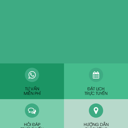
TƯ VẤN
ĐẶT LỊCH
MIỄN PHÍ
TRỰC TUYẾN
HỎI ĐÁP
HƯỚNG DẪN