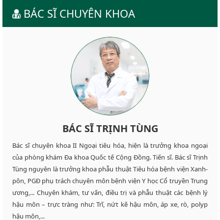
BÁC SĨ CHUYÊN KHOA
BÁC SĨ TRỊNH TÙNG
Bác sĩ chuyên khoa II Ngoại tiêu hóa, hiện là trưởng khoa ngoại
của phòng khám Đa khoa Quốc tế Cộng Đồng. Tiến sĩ. Bác sĩ Trịnh
Tùng nguyên là trưởng khoa phẫu thuật Tiêu hóa bệnh viện Xanh-
pôn, PGĐ phụ trách chuyên môn bệnh viện Y học Cổ truyền Trung
ương,... Chuyên khám, tư vấn, điều trị và phẫu thuật các bệnh lý
hậu môn – trực tràng như: Trĩ, nứt kẽ hậu môn, áp xe, rò, polyp
hậu môn,...