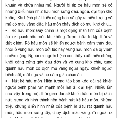
khuẩn và chứa nhiều mủ. Người bị áp xe hậu môn sẽ có
những biểu hiện như: hậu môn sưng đau, ngứa, đại tiện khó
khăn,...Khi bệnh phát triển nặng hơn sẽ gây ra hiện tượng vỡ
mủ có màu vàng đặc, hậu môn chảy dịch có mùi khó chịu,...
Rò hậu môn: Đây chính là một dạng mãn tính của bệnh
áp xe quanh hậu môn khi không được chữa trị kịp thời và
dứt điểm. Rò hậu môn sẽ khiến người bệnh cảm thấy đau
nhói ở vùng hậu môn bởi lúc này vùng hậu môn đã bị viêm
nhiễm nặng. Ngoài ra, người bệnh còn thấy xuất hiện những
khối căng cứng gây đau đớn và vô cùng khó chịu, xung
quanh hậu môn có dịch mủ vàng ngứa ngáy, khiến người
bệnh sốt, mất ngủ và có cảm giác chán ăn.
Nứt kẽ hậu môn: Hiện tượng táo bón kéo dài sẽ khiến
người bệnh phải rặn mạnh mỗi lần đi đại tiện. Nhiều lần
như vậy trong một thời gian dài sẽ khiến hậu môn bị rách,
nứt, sưng và hình thành nên bệnh nứt kẽ hậu môn. Những
triệu chứng điển hình nhất của bệnh là đau rát quanh hậu
môn, hậu môn sưng tấy, chảy dịch màu vàng, đi ngoài ra