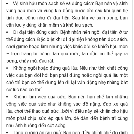
Vệ sinh hậu môn sạch sẽ và đúng cách: Bạn nên vệ sinh
vùng hậu môn và vùng kín bằng nước ấm sau khi quan hệ
tình dục cũng như đi đại tiện. Sau khi vệ sinh xong, bạn
cần lưu ý dùng khăn mềm và khô lau sạch.
Đi đại tiện đúng cách: Bệnh nhân nên ngồi đại tiện ở tư
thế đúng cách. Đặc biệt khi đi đại tiện không nên đọc sách,
chơi game hoặc làm những việc khác bởi sẽ khiến hậu môn
– trực tràng bị căng dãn quá mức, lâu dần có thể gây ra
sưng, chảy mủ, đau rát.
Không ngồi hoặc đứng quá lâu: Nếu như tính chất công
việc của bạn đòi hỏi bạn phải đứng hoặc ngồi quá lâu một
chỗ thì bạn có thể đứng lên đi lại vận động nhẹ nhàng bất
cứ lúc nào có thể.
Không làm việc quá sức: Bạn nên hạn chế làm những
công việc quá sức như khiêng vác đồ nặng, đạp xe quá
lâu, chơi thể thao quá sức,...bởi vì điều này sẽ khiến cho hậu
môn phải chịu sức ép quá lớn, dễ dẫn đến bệnh trĩ cũng
như ảnh hưởng đến cột sống.
Tăng cường ăn rau quả: Bạn nên điều chỉnh chế độ dinh