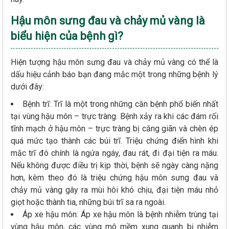
Hậu môn sưng đau và chảy mủ vàng là
biểu hiện của bệnh gì?
Hiện tượng hậu môn sưng đau và chảy mủ vàng có thể là
dấu hiệu cảnh báo bạn đang mắc một trong những bệnh lý
dưới đây:
Bệnh trĩ: Trĩ là một trong những căn bệnh phổ biến nhất
tại vùng hậu môn – trực tràng. Bệnh xảy ra khi các đám rối
tĩnh mạch ở hậu môn – trực tràng bị căng giãn và chèn ép
quá mức tạo thành các búi trĩ. Triệu chứng điển hình khi
mắc trĩ đó chính là ngứa ngáy, đau rát, đi đại tiện ra máu.
Nếu không được điều trị kịp thời, bệnh sẽ ngày càng nặng
hơn, kèm theo đó là triệu chứng hậu môn sưng đau và
chảy mủ vàng gây ra mùi hôi khó chịu, đại tiện máu nhỏ
giọt hoặc thành tia, những búi trĩ sa ra ngoài.
Áp xe hậu môn: Áp xe hậu môn là bệnh nhiễm trùng tại
vùng hậu môn, các vùng mô mềm xung quanh bị nhiễm