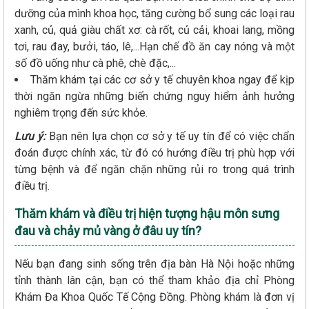
dưỡng của mình khoa học, tăng cường bổ sung các loại rau
xanh, củ, quả giàu chất xơ: cà rốt, củ cải, khoai lang, mồng
tơi, rau đay, bưởi, táo, lê,...Hạn chế đồ ăn cay nóng và một
số đồ uống như cà phê, chè đặc,...
Thăm khám tại các cơ sở y tế chuyên khoa ngay để kịp
thời ngăn ngừa những biến chứng nguy hiểm ảnh hưởng
nghiêm trọng đến sức khỏe.
Lưu ý:
Bạn nên lựa chọn cơ sở y tế uy tín để có việc chẩn
đoán được chính xác, từ đó có hướng điều trị phù hợp với
từng bệnh và để ngăn chặn những rủi ro trong quá trình
điều trị.
Thăm khám và điều trị hiện tượng hậu môn sưng
đau và chảy mủ vàng ở đâu uy tín?
Nếu bạn đang sinh sống trên địa bàn Hà Nội hoặc những
tỉnh thành lân cận, bạn có thể tham khảo địa chỉ Phòng
Khám Đa Khoa Quốc Tế Cộng Đồng. Phòng khám là đơn vị