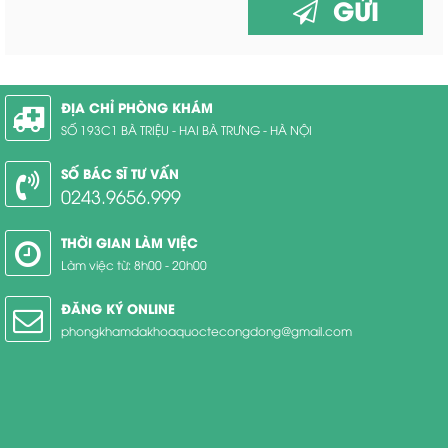
GỬI
ĐỊA CHỈ PHÒNG KHÁM
SỐ 193C1 BÀ TRIỆU - HAI BÀ TRƯNG - HÀ NỘI
SỐ BÁC SĨ TƯ VẤN
0243.9656.999
THỜI GIAN LÀM VIỆC
Làm việc từ: 8h00 - 20h00
ĐĂNG KÝ ONLINE
phongkhamdakhoaquoctecongdong@gmail.com