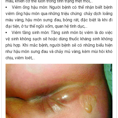
máu, khiến cơ thể luôn trong tình trạng mệt mỏi,...
Viêm ống hậu môn: Người bệnh có thể nhận biết bệnh
viêm ống hậu môn qua những triệu chứng: chảy dịch loãng
màu vàng, hậu môn sưng đau, bỏng rát, đặc biệt là khi đi
đại tiện, ở tư thế ngồi xổm, quan hệ tình dục,...
Viêm tầng sinh môn: Tầng sinh môn bị viêm là do việc
vệ sinh không sạch sẽ hoặc dùng thuốc kháng sinh không
phù hợp. Khi mắc bệnh, người bệnh sẽ có những biểu hiện
như hậu môn sưng đau và chảy mủ vàng, kèm mùi hôi khó
chịu, viêm loét,...