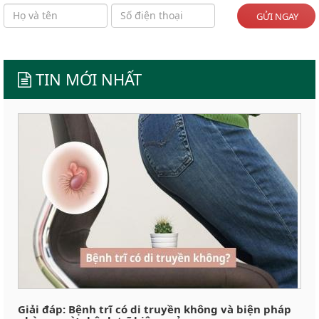
GỬI NGAY
TIN MỚI NHẤT
Giải đáp: Bệnh trĩ có di truyền không và biện pháp