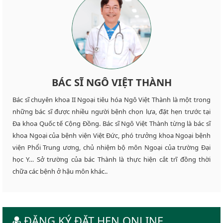
BÁC SĨ NGÔ VIỆT THÀNH
Bác sĩ chuyên khoa II Ngoại tiêu hóa Ngô Việt Thành là một trong
những bác sĩ được nhiều người bệnh chọn lựa, đặt hẹn trước tại
Đa khoa Quốc tế Cộng Đồng. Bác sĩ Ngô Việt Thành từng là bác sĩ
khoa Ngoại của bệnh viện Việt Đức, phó trưởng khoa Ngoại bệnh
viện Phổi Trung ương, chủ nhiệm bộ môn Ngoại của trường Đại
học Y… Sở trường của bác Thành là thực hiện cắt trĩ đồng thời
chữa các bệnh ở hậu môn khác..
ĐĂNG KÝ ĐẶT HẸN ONLINE