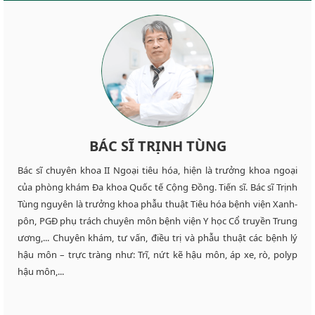
BÁC SĨ TRỊNH TÙNG
Bác sĩ chuyên khoa II Ngoại tiêu hóa, hiện là trưởng khoa ngoại
của phòng khám Đa khoa Quốc tế Cộng Đồng. Tiến sĩ. Bác sĩ Trịnh
Tùng nguyên là trưởng khoa phẫu thuật Tiêu hóa bệnh viện Xanh-
pôn, PGĐ phụ trách chuyên môn bệnh viện Y học Cổ truyền Trung
ương,... Chuyên khám, tư vấn, điều trị và phẫu thuật các bệnh lý
hậu môn – trực tràng như: Trĩ, nứt kẽ hậu môn, áp xe, rò, polyp
hậu môn,...