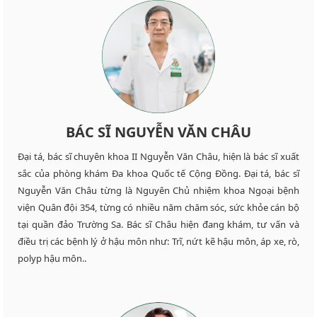
BÁC SĨ NGUYỄN VĂN CHÂU
Đại tá, bác sĩ chuyên khoa II Nguyễn Văn Châu, hiện là bác sĩ xuất
sắc của phòng khám Đa khoa Quốc tế Cộng Đồng. Đại tá, bác sĩ
Nguyễn Văn Châu từng là Nguyên Chủ nhiệm khoa Ngoại bệnh
viện Quân đội 354, từng có nhiều năm chăm sóc, sức khỏe cán bộ
tại quần đảo Trường Sa. Bác sĩ Châu hiện đang khám, tư vấn và
điều trị các bệnh lý ở hậu môn như: Trĩ, nứt kẽ hậu môn, áp xe, rò,
polyp hậu môn..