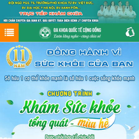
Hotline
0243.9656.999
tư vấn miễn phí
GIỚI THIỆU VỀ PHÒNG KHÁM
CƠ SỞ VẬT CHẤT
GIỚI THIỆU
ĐẶT HẸN LỊCH KHÁM
ĐƯỜNG TỚI PHÒNG KHÁM
NAM KHOA
PHỤ KHOA
BỆNH HẬU MÔN