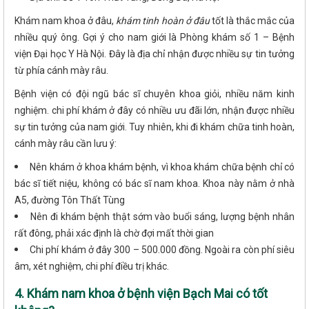
Khám nam khoa ở đâu,
khám tinh hoàn ở đâu
tốt là thắc mắc của
nhiều quý ông. Gợi ý cho nam giới là Phòng khám số 1 – Bệnh
viện Đại học Y Hà Nội. Đây là địa chỉ nhận được nhiều sự tin tưởng
từ phía cánh mày râu.
Bệnh viện có đội ngũ bác sĩ chuyên khoa giỏi, nhiều năm kinh
nghiệm. chi phí khám ở đây có nhiều ưu đãi lớn, nhận được nhiều
sự tin tưởng của nam giới. Tuy nhiên, khi đi khám chữa tinh hoàn,
cánh mày râu cần lưu ý:
Nên khám ở khoa khám bệnh, vì khoa khám chữa bệnh chỉ có
bác sĩ tiết niệu, không có bác sĩ nam khoa. Khoa này nằm ở nhà
A5, đường Tôn Thất Tùng
Nên đi khám bệnh thật sớm vào buổi sáng, lượng bệnh nhân
rất đông, phải xác định là chờ đợi mất thời gian
Chi phí khám ở đây 300 – 500.000 đồng. Ngoài ra còn phí siêu
âm, xét nghiệm, chi phí điều trị khác.
4. Khám nam khoa ở bệnh viện Bạch Mai có tốt