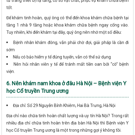
tư trang thiết bị hạ tầng, cơ sở vật chất, phục vụ khám chữa bệnh
tốt.
Để khám tinh hoàn, quý ông có thể đến khoa khám chữa bệnh tại
tầng 1 nhà 9 tầng hoặc khoa khám chữa bệnh ngay cổng vào.
Tuy nhiên, khi đến khám tại đây, quý ông nên nhớ một số điều:
Bệnh nhân khám đông, vẫn phải chờ đợi, giải pháp là cần đi
sớm
Nếu có bảo hiểm y tế đúng tuyến, vẫn có thể sử dụng
Nên hỏi nhân viên y tế để tránh mất tiền oan bởi “cò” bệnh
viện.
6. Nên khám nam khoa ở đâu Hà Nội – Bệnh viện Y
học Cổ truyền Trung ương
Địa chỉ: Số 29 Nguyễn Bỉnh Khiêm, Hai Bà Trưng, Hà Nội
Địa chỉ nào chữa tinh hoàn chất lượng và uy tín Hà Nội? Trong rất
nhiều địa chỉ chữa tinh hoàn trên địa bàn Hà Nội thì Bệnh viện Y
học Cổ truyền Trung ương là một trong những gợi ý không tồi.