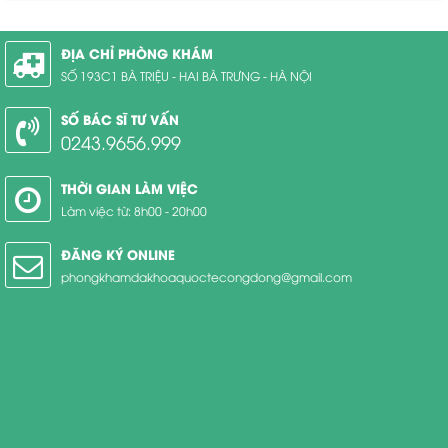
ĐỊA CHỈ PHÒNG KHÁM
SỐ 193C1 BÀ TRIỆU - HAI BÀ TRƯNG - HÀ NỘI
SỐ BÁC SĨ TƯ VẤN
0243.9656.999
THỜI GIAN LÀM VIỆC
Làm việc từ: 8h00 - 20h00
ĐĂNG KÝ ONLINE
phongkhamdakhoaquoctecongdong@gmail.com