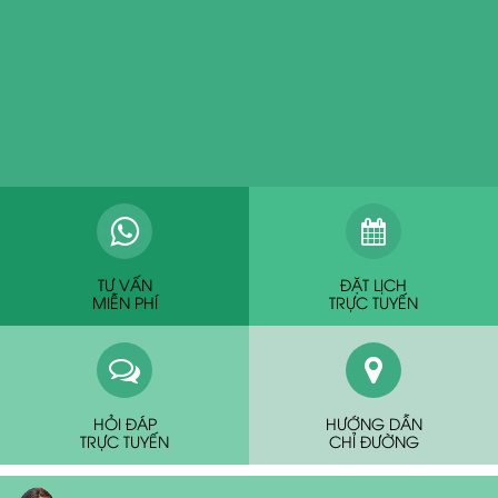
TƯ VẤN
ĐẶT LỊCH
MIỄN PHÍ
TRỰC TUYẾN
HỎI ĐÁP
HƯỚNG DẪN
TRỰC TUYẾN
CHỈ ĐƯỜNG