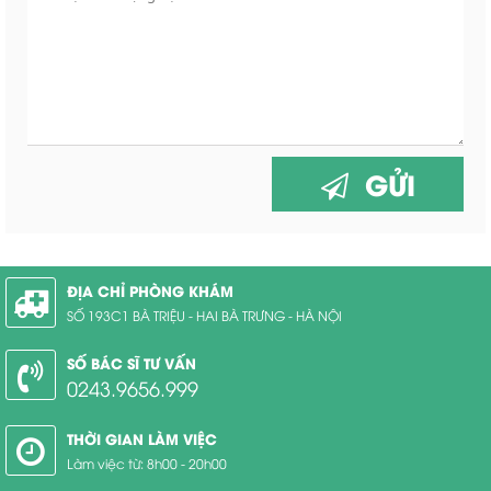
GỬI
ĐỊA CHỈ PHÒNG KHÁM
SỐ 193C1 BÀ TRIỆU - HAI BÀ TRƯNG - HÀ NỘI
SỐ BÁC SĨ TƯ VẤN
0243.9656.999
THỜI GIAN LÀM VIỆC
Làm việc từ: 8h00 - 20h00