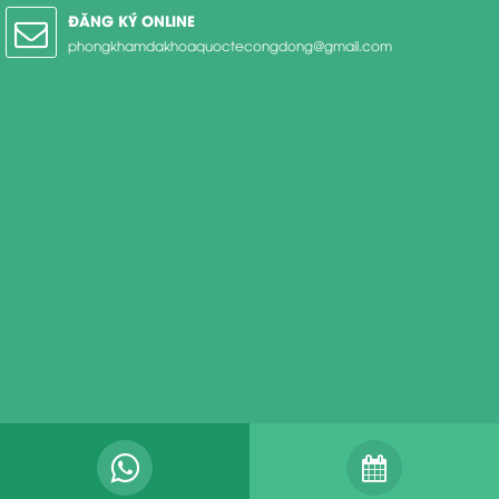
ĐĂNG KÝ ONLINE
phongkhamdakhoaquoctecongdong@gmail.com