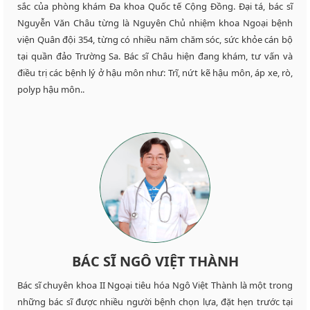
sắc của phòng khám Đa khoa Quốc tế Cộng Đồng. Đại tá, bác sĩ
Nguyễn Văn Châu từng là Nguyên Chủ nhiệm khoa Ngoại bệnh
viện Quân đội 354, từng có nhiều năm chăm sóc, sức khỏe cán bộ
tại quần đảo Trường Sa. Bác sĩ Châu hiện đang khám, tư vấn và
điều trị các bệnh lý ở hậu môn như: Trĩ, nứt kẽ hậu môn, áp xe, rò,
polyp hậu môn..
BÁC SĨ NGÔ VIỆT THÀNH
Bác sĩ chuyên khoa II Ngoại tiêu hóa Ngô Việt Thành là một trong
những bác sĩ được nhiều người bệnh chọn lựa, đặt hẹn trước tại