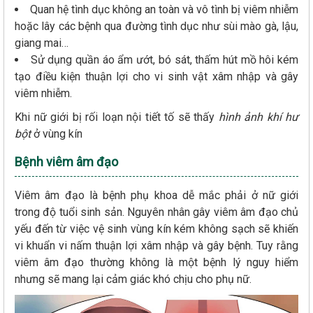
Quan hệ tình dục không an toàn và vô tình bị viêm nhiễm
hoặc lây các bệnh qua đường tình dục như sùi mào gà, lậu,
giang mai…
Sử dụng quần áo ẩm ướt, bó sát, thấm hút mồ hôi kém
tạo điều kiện thuận lợi cho vi sinh vật xâm nhập và gây
viêm nhiễm.
Khi nữ giới bị rối loạn nội tiết tố sẽ thấy
hình ảnh khí hư
bột
ở vùng kín
Bệnh viêm âm đạo
Viêm âm đạo là bệnh phụ khoa dễ mắc phải ở nữ giới
trong độ tuổi sinh sản. Nguyên nhân gây viêm âm đạo chủ
yếu đến từ việc vệ sinh vùng kín kém không sạch sẽ khiến
vi khuẩn vi nấm thuận lợi xâm nhập và gây bệnh. Tuy rằng
viêm âm đạo thường không là một bệnh lý nguy hiểm
nhưng sẽ mang lại cảm giác khó chịu cho phụ nữ.