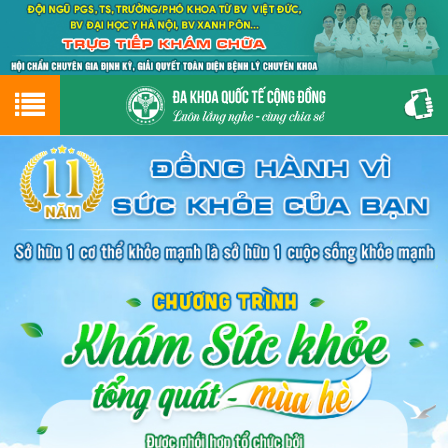
Hotline
0243.9656.999
tư vấn miễn phí
GIỚI THIỆU VỀ PHÒNG KHÁM
CƠ SỞ VẬT CHẤT
GIỚI THIỆU
ĐẶT HẸN LỊCH KHÁM
ĐƯỜNG TỚI PHÒNG KHÁM
NAM KHOA
PHỤ KHOA
BỆNH HẬU MÔN