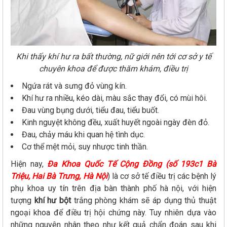
Khi thấy khí hư ra bất thường, nữ giới nên tới cơ sở y tế
chuyên khoa để được thăm khám, điều trị
Ngứa rát và sưng đỏ vùng kín.
Khí hư ra nhiều, kéo dài, màu sắc thay đổi, có mùi hôi.
Đau vùng bụng dưới, tiểu đau, tiểu buốt.
Kinh nguyệt không đều, xuất huyết ngoài ngày đèn đỏ.
Đau, chảy máu khi quan hệ tình dục.
Cơ thể mệt mỏi, suy nhược tinh thần.
Hiện nay,
Đa Khoa Quốc Tế Cộng Đồng (số 193c1 Bà
Triệu, Hai Bà Trưng, Hà Nội
) là cơ sở tế điều trị các bệnh lý
phụ khoa uy tín trên địa bàn thành phố hà nội, với hiện
tượng
khí hư bột
trắng phòng khám sẽ áp dụng thủ thuật
ngoại khoa để điều trị hội chứng này. Tuy nhiên dựa vào
những nguyên nhân theo như kết quả chẩn đoán sau khi