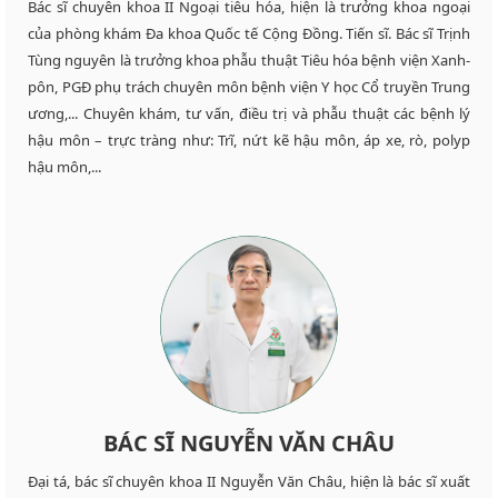
Bác sĩ chuyên khoa II Ngoại tiêu hóa, hiện là trưởng khoa ngoại
của phòng khám Đa khoa Quốc tế Cộng Đồng. Tiến sĩ. Bác sĩ Trịnh
Tùng nguyên là trưởng khoa phẫu thuật Tiêu hóa bệnh viện Xanh-
pôn, PGĐ phụ trách chuyên môn bệnh viện Y học Cổ truyền Trung
ương,... Chuyên khám, tư vấn, điều trị và phẫu thuật các bệnh lý
hậu môn – trực tràng như: Trĩ, nứt kẽ hậu môn, áp xe, rò, polyp
hậu môn,...
BÁC SĨ NGUYỄN VĂN CHÂU
Đại tá, bác sĩ chuyên khoa II Nguyễn Văn Châu, hiện là bác sĩ xuất