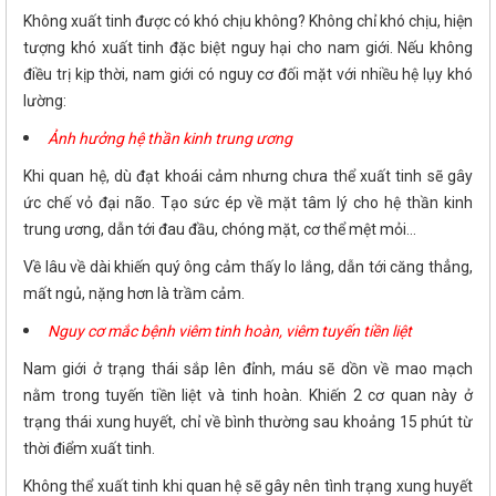
Không xuất tinh được có khó chịu không? Không chỉ khó chịu, hiện
tượng khó xuất tinh đặc biệt nguy hại cho nam giới. Nếu không
điều trị kịp thời, nam giới có nguy cơ đối mặt với nhiều hệ lụy khó
lường:
Ảnh hưởng hệ thần kinh trung ương
Khi quan hệ, dù đạt khoái cảm nhưng chưa thể xuất tinh sẽ gây
ức chế vỏ đại não. Tạo sức ép về mặt tâm lý cho hệ thần kinh
trung ương, dẫn tới đau đầu, chóng mặt, cơ thể mệt mỏi...
Về lâu về dài khiến quý ông cảm thấy lo lắng, dẫn tới căng thẳng,
mất ngủ, nặng hơn là trầm cảm.
Nguy cơ mắc bệnh viêm tinh hoàn, viêm tuyến tiền liệt
Nam giới ở trạng thái sắp lên đỉnh, máu sẽ dồn về mao mạch
nằm trong tuyến tiền liệt và tinh hoàn. Khiến 2 cơ quan này ở
trạng thái xung huyết, chỉ về bình thường sau khoảng 15 phút từ
thời điểm xuất tinh.
Không thể xuất tinh khi quan hệ sẽ gây nên tình trạng xung huyết