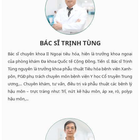
BÁC SĨ TRỊNH TÙNG
Bác sĩ chuyên khoa II Ngoại tiêu hóa, hiện là trưởng khoa ngoại
của phòng khám Đa khoa Quốc tế Cộng Đồng. Tiến sĩ. Bác sĩ Trịnh
Tùng nguyên là trưởng khoa phẫu thuật Tiêu hóa bệnh viện Xanh-
pôn, PGĐ phụ trách chuyên môn bệnh viện Y học Cổ truyền Trung
ương,... Chuyên khám, tư vấn, điều trị và phẫu thuật các bệnh lý
hậu môn – trực tràng như: Trĩ, nứt kẽ hậu môn, áp xe, rò, polyp
hậu môn,...