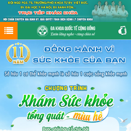
Hotline
0243.9656.999
tư vấn miễn phí
GIỚI THIỆU VỀ PHÒNG KHÁM
CƠ SỞ VẬT CHẤT
GIỚI THIỆU
ĐẶT HẸN LỊCH KHÁM
ĐƯỜNG TỚI PHÒNG KHÁM
NAM KHOA
PHỤ KHOA
BỆNH HẬU MÔN