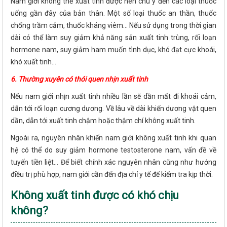
Nam giới không thể xuất tinh được nên chú ý đến các loại thuốc
uống gần đây của bản thân. Một số loại thuốc an thần, thuốc
chống trầm cảm, thuốc kháng viêm... Nếu sử dụng trong thời gian
dài có thể làm suy giảm khả năng sản xuất tinh trùng, rối loạn
hormone nam, suy giảm ham muốn tình dục, khó đạt cực khoái,
khó xuất tinh...
6. Thường xuyên có thói quen nhịn xuất tinh
Nếu nam giới nhịn xuất tinh nhiều lần sẽ dần mất đi khoái cảm,
dẫn tới rối loạn cương dương. Về lâu về dài khiến dương vật quen
dần, dẫn tới xuất tinh chậm hoặc thậm chí không xuất tinh.
Ngoài ra, nguyên nhân khiến nam giới không xuất tinh khi quan
hệ có thể do suy giảm hormone testosterone nam, vấn đề về
tuyến tiền liệt... Để biết chính xác nguyên nhân cũng như hướng
điều trị phù hợp, nam giới cần đến địa chỉ y tế để kiểm tra kịp thời.
Không xuất tinh được có khó chịu
không?