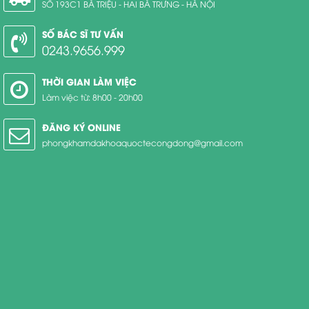
SỐ 193C1 BÀ TRIỆU - HAI BÀ TRƯNG - HÀ NỘI
SỐ BÁC SĨ TƯ VẤN
0243.9656.999
THỜI GIAN LÀM VIỆC
Làm việc từ: 8h00 - 20h00
ĐĂNG KÝ ONLINE
phongkhamdakhoaquoctecongdong@gmail.com