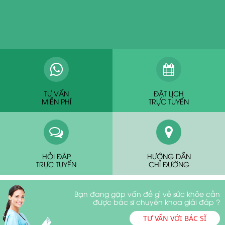
TƯ VẤN
ĐẶT LỊCH
MIỄN PHÍ
TRỰC TUYẾN
HỎI ĐÁP
HƯỚNG DẪN
TRỰC TUYẾN
CHỈ ĐƯỜNG
Bạn đang gặp vấn đề gì về sức khỏe cần
được bác sĩ chuyên khoa giải đáp ?
TƯ VẤN VỚI BÁC SĨ