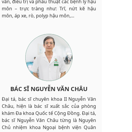
vấn, điều trị và phẫu thuật các bệnh lý hậu
môn – trực tràng như: Trĩ, nứt kẽ hậu
môn, áp xe, rò, polyp hậu môn,...
BÁC SĨ NGUYỄN VĂN CHÂU
Đại tá, bác sĩ chuyên khoa II Nguyễn Văn
Châu, hiện là bác sĩ xuất sắc của phòng
khám Đa khoa Quốc tế Cộng Đồng. Đại tá,
bác sĩ Nguyễn Văn Châu từng là Nguyên
Chủ nhiệm khoa Ngoại bệnh viện Quân