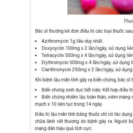
Thuố
Bác sĩ thường kê đơn điều trị các loại thuốc sau
Azithromycin 1g liều duy nhất.
Doxycyclin 100mg x 2 lần/ngày, sử dụng liên
Tetracyclin 500mg x 4 lần/ngày, sử dụng liên
Erythromycin 500mg x 4 lần/ngày, sử dụng li
Clarithromycin 250mg x 2 lần/ngày, sử dụng l
Khi bệnh lậu mãn tính gây ra biến chứng, bác sĩ t
Biến chứng sinh dục tiết niệu: Kết hợp điều t
Biến chứng nhiễm lậu toàn thân, viêm màng n
mạch x 10 liên tục trong 14 ngày.
Điều trị lậu mãn tính bằng thuốc chỉ có tác dụn
chữa lành vết thương do bệnh gây ra. Người bệ
mang đến hiệu quả tích cực.