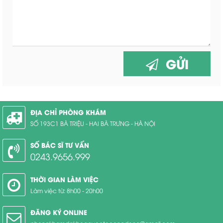
GỬI
ĐỊA CHỈ PHÒNG KHÁM
SỐ 193C1 BÀ TRIỆU - HAI BÀ TRƯNG - HÀ NỘI
SỐ BÁC SĨ TƯ VẤN
0243.9656.999
THỜI GIAN LÀM VIỆC
Làm việc từ: 8h00 - 20h00
ĐĂNG KÝ ONLINE