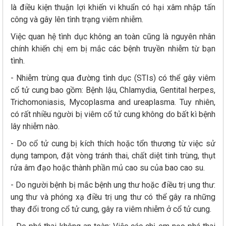
là điều kiện thuận lợi khiến vi khuẩn có hại xâm nhập tấn
công và gây lên tình trạng viêm nhiễm.
Việc quan hệ tình dục không an toàn cũng là nguyên nhân
chính khiến chị em bị mắc các bệnh truyền nhiễm từ bạn
tình.
- Nhiễm trùng qua đường tình dục (STIs) có thể gây viêm
cổ tử cung bao gồm: Bệnh lậu, Chlamydia, Gentital herpes,
Trichomoniasis, Mycoplasma and ureaplasma. Tuy nhiên,
có rất nhiều người bị viêm cổ tử cung không do bất kì bệnh
lây nhiễm nào.
- Do cổ tử cung bị kích thích hoặc tổn thương từ việc sử
dụng tampon, đặt vòng tránh thai, chất diệt tinh trùng, thụt
rửa âm đạo hoặc thành phần mủ cao su của bao cao su.
- Do người bệnh bị mắc bệnh ung thư hoặc điều trị ung thư:
ung thư và phóng xạ điều trị ung thư có thể gây ra những
thay đổi trong cổ tử cung, gây ra viêm nhiễm ở cổ tử cung.