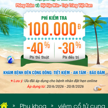
BỆNH XÃ HỘI
Phụ khoa
viêm cổ tử cung