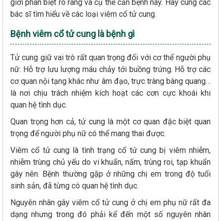
giới phân biệt rõ ràng và cụ thể căn bệnh này. Hãy cùng các
bác sĩ tìm hiểu về các loại viêm cổ tử cung.
Bệnh viêm cổ tử cung là bệnh gì
Tử cung giữ vai trò rất quan trọng đối với cơ thể người phụ
nữ: Hỗ trợ lưu lượng máu chảy tới buồng trứng. Hỗ trợ các
cơ quan nội tạng khác như âm đạo, trực tràng bàng quang…
là nơi chịu trách nhiệm kích hoạt các cơn cực khoái khi
quan hệ tình dục.
Quan trọng hơn cả, tử cung là một cơ quan đặc biệt quan
trọng để người phụ nữ có thể mang thai được.
Viêm cổ tử cung là tình trạng cổ tử cung bị viêm nhiễm,
nhiễm trùng chủ yếu do vi khuẩn, nấm, trùng roi, tạp khuẩn
gây nên. Bệnh thường gặp ở những chị em trong độ tuổi
sinh sản, đã từng có quan hệ tình dục.
Nguyên nhân gây viêm cổ tử cung ở chị em phụ nữ rất đa
dạng nhưng trong đó phải kể đến một số nguyên nhân