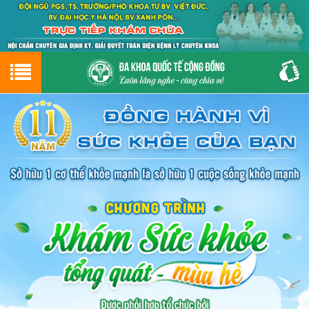
Hotline
0243.9656.999
tư vấn miễn phí
GIỚI THIỆU VỀ PHÒNG KHÁM
CƠ SỞ VẬT CHẤT
GIỚI THIỆU
ĐẶT HẸN LỊCH KHÁM
ĐƯỜNG TỚI PHÒNG KHÁM
NAM KHOA
PHỤ KHOA
BỆNH HẬU MÔN