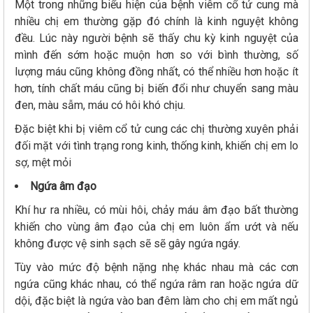
Một trong những biểu hiện của bệnh viêm cổ tử cung mà
nhiều chị em thường gặp đó chính là kinh nguyệt không
đều. Lúc này người bệnh sẽ thấy chu kỳ kinh nguyệt của
mình đến sớm hoặc muộn hơn so với bình thường, số
lượng máu cũng không đồng nhất, có thể nhiều hơn hoặc ít
hơn, tính chất máu cũng bị biến đổi như chuyển sang màu
đen, màu sẫm, máu có hôi khó chịu.
Đặc biệt khi bị viêm cổ tử cung các chị thường xuyên phải
đối mặt với tình trạng rong kinh, thống kinh, khiến chị em lo
sợ, mệt mỏi
Ngứa âm đạo
Khí hư ra nhiều, có mùi hôi, chảy máu âm đạo bất thường
khiến cho vùng âm đạo của chị em luôn ẩm ướt và nếu
không được vệ sinh sạch sẽ sẽ gây ngứa ngáy.
Tùy vào mức độ bệnh nặng nhẹ khác nhau mà các cơn
ngứa cũng khác nhau, có thể ngứa râm ran hoặc ngứa dữ
dội, đặc biệt là ngứa vào ban đêm làm cho chị em mất ngủ