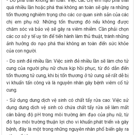
- Do phá thai không an toàn: Việc các chị em nạo phá thai
quá nhiều lần hoặc phá thai không an toàn sẽ gây ra những
tổn thương nghiêm trọng cho các cơ quan sinh sản của các
chị em phụ nữ. Những tổn thương đó nếu không được
chăm sóc và bảo vệ sẽ gây ra viêm nhiễm. Cần phải chọn
các cơ sở y tế uy tín để tiến hành làm thủ thuật, tránh những
ảnh hưởng do nạo phá thai không an toàn đến sức khỏe
của con người.
- Do sinh đẻ nhiều lần: Việc sinh đẻ nhiều lần sẽ làm cho tử
cung của người phụ nữ chưa kịp hồi phục, từ đó dẫn đến
tổn thương tử cung, khi bị tổn thương ở tử cung sẽ rất dễ bị
vi khuẩn tấn công và là nguyên nhân gây bệnh viêm cổ tử
cung.
- Sử dụng dung dịch vệ sinh có chất tẩy rửa cao: Việc sử
dụng dung dịch vệ sinh có chứa chất tẩy rửa sẽ làm mất
cân bằng độ pH trong môi trường âm đạo của phụ nữ, từ
đó tạo môi trường thuận lợi cho vi khuẩn phát triển và gây
bệnh, đây là một trong những nguyên nhân phổ biến gây ra