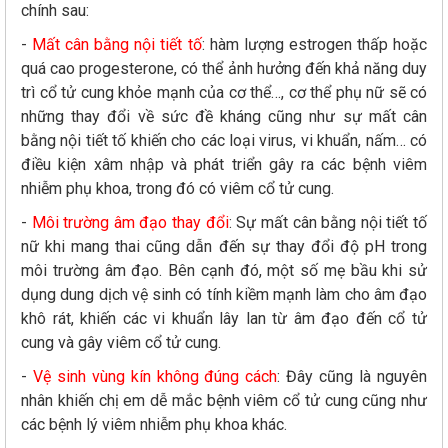
chính sau:
-
Mất cân bằng nội tiết tố
: hàm lượng estrogen thấp hoặc
quá cao progesterone, có thể ảnh hưởng đến khả năng duy
trì cổ tử cung khỏe mạnh của cơ thể…, cơ thể phụ nữ sẽ có
những thay đổi về sức đề kháng cũng như sự mất cân
bằng nội tiết tố khiến cho các loại virus, vi khuẩn, nấm… có
điều kiện xâm nhập và phát triển gây ra các bệnh viêm
nhiễm phụ khoa, trong đó có viêm cổ tử cung.
-
Môi trường âm đạo thay đổi
: Sự mất cân bằng nội tiết tố
nữ khi mang thai cũng dẫn đến sự thay đổi độ pH trong
môi trường âm đạo. Bên cạnh đó, một số mẹ bầu khi sử
dụng dung dịch vệ sinh có tính kiềm mạnh làm cho âm đạo
khô rát, khiến các vi khuẩn lây lan từ âm đạo đến cổ tử
cung và gây viêm cổ tử cung.
-
Vệ sinh vùng kín không đúng cách
: Đây cũng là nguyên
nhân khiến chị em dễ mắc bệnh viêm cổ tử cung cũng như
các bệnh lý viêm nhiễm phụ khoa khác.