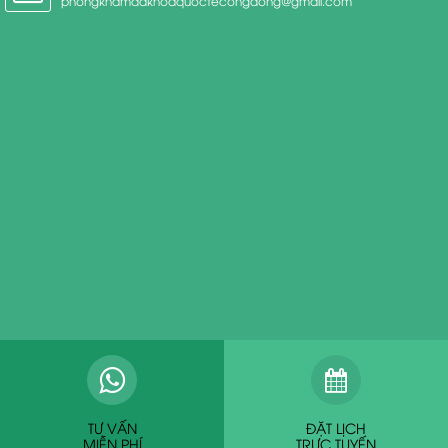
phongkhamdakhoaquoctecongdong@gmail.com
TƯ VẤN
ĐẶT LỊCH
MIỄN PHÍ
TRỰC TUYẾN