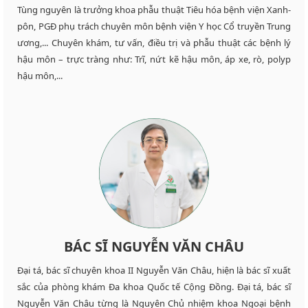
Tùng nguyên là trưởng khoa phẫu thuật Tiêu hóa bệnh viện Xanh-
pôn, PGĐ phụ trách chuyên môn bệnh viện Y học Cổ truyền Trung
ương,... Chuyên khám, tư vấn, điều trị và phẫu thuật các bệnh lý
hậu môn – trực tràng như: Trĩ, nứt kẽ hậu môn, áp xe, rò, polyp
hậu môn,...
BÁC SĨ NGUYỄN VĂN CHÂU
Đại tá, bác sĩ chuyên khoa II Nguyễn Văn Châu, hiện là bác sĩ xuất
sắc của phòng khám Đa khoa Quốc tế Cộng Đồng. Đại tá, bác sĩ
Nguyễn Văn Châu từng là Nguyên Chủ nhiệm khoa Ngoại bệnh