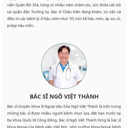
viện Quân đội 354, từng có nhiều năm chăm sóc, sức khỏe cán bộ
tại quần đảo Trường Sa. Bác sĩ Châu hiện đang khám, tư vấn và
điều trị các bệnh lý ở hậu môn như: Trĩ, nứt kẽ hậu môn, áp xe, rò,
polyp hậu môn..
BÁC SĨ NGÔ VIỆT THÀNH
Bác sĩ chuyên khoa II Ngoại tiêu hóa Ngô Việt Thành là một trong
những bác sĩ được nhiều người bệnh chọn lựa, đặt hẹn trước tại
Đa khoa Quốc tế Cộng Đồng. Bác sĩ Ngô Việt Thành từng là bác sĩ
khoa Ngoại của bệnh viện Việt Đức, phó trưởng khoa Ngoại bệnh