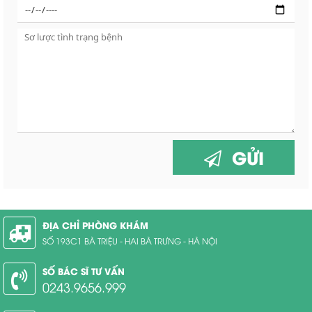
GỬI
ĐỊA CHỈ PHÒNG KHÁM
SỐ 193C1 BÀ TRIỆU - HAI BÀ TRƯNG - HÀ NỘI
SỐ BÁC SĨ TƯ VẤN
0243.9656.999