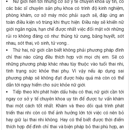
Nữ giới nên tới những cơ sở y tế chuyên khoa uy tín, có
các bác sĩ chuyên sản phụ khoa có trình độ kinh nghiệm,
phòng khám, cơ sở máy móc phải sạch sẽ, đáp ứng an
toàn điều kiện vô trùng khi thực hiện. Điều này sẽ khiến nữ
giới ngăn ngừa, hạn chế được nhất việc đối mặt với những
rủi ro không đáng có như: thủng tử cung, băng huyết, sót
nhau, sót thai, vô sinh, tử vong…
Thứ hai, nữ giới cần biết không phải phương pháp đình
chỉ thai nào cũng đều thích hợp với mọi chị em. Sẽ có
những phương pháp khác nhau tùy thuộc vào tuổi thai nhi,
tình trạng sức khỏe thai phụ. Vì vậy nếu áp dụng sai
phương pháp sẽ không đạt được hiệu quả mà còn có thể
dẫn tới nguy hiểm cho sức khỏe nữ giới.
Tiếp theo khi phát hiện dấu hiệu có thai, nữ giới cần tới
ngay cơ sở y tế chuyên khoa uy tín để được tư vấn khám
thai một cách tốt nhất. Khám và theo dõi quá trình phát
triển thai nhi còn có thể ảnh hưởng lớn tới việc có nên bỏ
hay giữ lại thai nhi không. Hay có thể biết được thời điểm
thích hợp để đình chỉ thai và biện pháp bỏ thai phù hợp, an