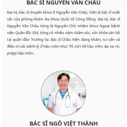
BÁC SĨ NGUYỄN VĂN CHÂU
Đại tá, bác sĩ chuyên khoa II Nguyễn Văn Châu, hiện là bác sĩ xuất
sắc của phòng khám Đa khoa Quốc tế Cộng Đồng. Đại tá, bác sĩ
Nguyễn Văn Châu từng là Nguyên Chủ nhiệm khoa Ngoại bệnh
viện Quân đội 354, từng có nhiều năm chăm sóc, sức khỏe cán bộ
tại quần đảo Trường Sa. Bác sĩ Châu hiện đang khám, tư vấn và
điều trị các bệnh lý ở hậu môn như: Trĩ, nứt kẽ hậu môn, áp xe, rò,
polyp hậu môn..
BÁC SĨ NGÔ VIỆT THÀNH