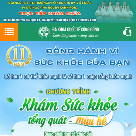
Hotline
0243.9656.999
tư vấn miễn phí
GIỚI THIỆU VỀ PHÒNG KHÁM
CƠ SỞ VẬT CHẤT
GIỚI THIỆU
ĐẶT HẸN LỊCH KHÁM
ĐƯỜNG TỚI PHÒNG KHÁM
NAM KHOA
PHỤ KHOA
BỆNH HẬU MÔN