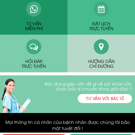
TƯ VẤN
ĐẶT LỊCH
MIỄN PHÍ
TRỰC TUYẾN
HỎI ĐÁP
HƯỚNG DẪN
TRỰC TUYẾN
CHỈ ĐƯỜNG
Bạn đang gặp vấn đề gì về sức khỏe cần
được bác sĩ chuyên khoa giải đáp ?
TƯ VẤN VỚI BÁC SĨ
Mọi thông tin cá nhân của bệnh nhân được chúng tôi bảo
mật tuyệt đối !