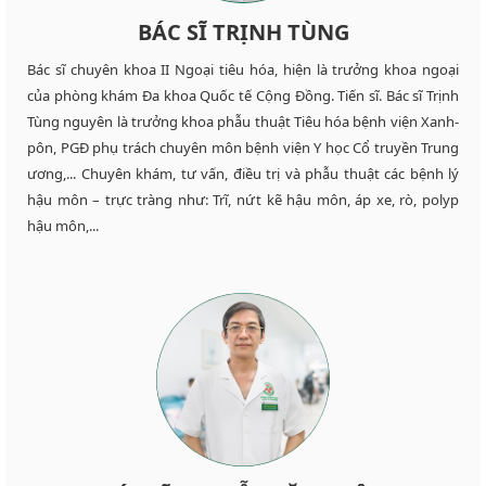
BÁC SĨ TRỊNH TÙNG
Bác sĩ chuyên khoa II Ngoại tiêu hóa, hiện là trưởng khoa ngoại
của phòng khám Đa khoa Quốc tế Cộng Đồng. Tiến sĩ. Bác sĩ Trịnh
Tùng nguyên là trưởng khoa phẫu thuật Tiêu hóa bệnh viện Xanh-
pôn, PGĐ phụ trách chuyên môn bệnh viện Y học Cổ truyền Trung
ương,... Chuyên khám, tư vấn, điều trị và phẫu thuật các bệnh lý
hậu môn – trực tràng như: Trĩ, nứt kẽ hậu môn, áp xe, rò, polyp
hậu môn,...