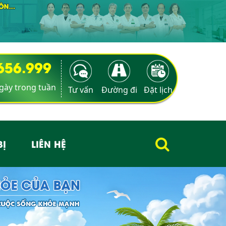
9656.999
ngày trong tuần
Tư vấn
Đường đi
Đặt lịch
BỊ
LIÊN HỆ