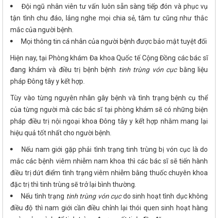
Đội ngũ nhân viên tư vấn luôn sẵn sàng tiếp đón và phục vụ
tận tình chu đáo, lắng nghe mọi chia sẻ, tâm tư cũng như thắc
mắc của người bệnh.
Mọi thông tin cá nhân của người bệnh được bảo mật tuyệt đối
Hiện nay, tại Phòng khám Đa khoa Quốc tế Cộng Đồng các bác sĩ
đang khám và điều trị bệnh bệnh
tinh trùng vón cục
bằng liệu
pháp Đông tây y kết hợp.
Tùy vào từng nguyên nhân gây bệnh và tình trạng bệnh cụ thể
của từng người mà các bác sĩ tại phòng khám sẽ có những biện
pháp điều trị nội ngoại khoa Đông tây y kết hợp nhằm mang lại
hiệu quả tốt nhất cho người bệnh.
Nếu nam giới gặp phải tình trạng tinh trùng bị vón cục là do
mắc các bệnh viêm nhiễm nam khoa thì các bác sĩ sẽ tiến hành
điều trị dứt điểm tình trạng viêm nhiễm bằng thuốc chuyên khoa
đặc trị thì tinh trùng sẽ trở lại bình thường.
Nếu tình trạng
tinh trùng vón cục
do sinh hoạt tình dục không
điều độ thì nam giới cần điều chỉnh lại thói quen sinh hoạt hàng