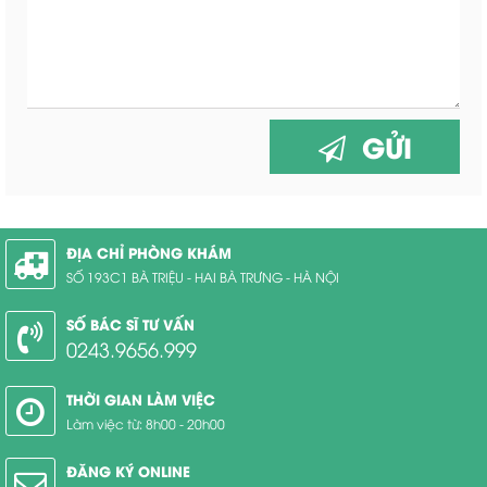
GỬI
ĐỊA CHỈ PHÒNG KHÁM
SỐ 193C1 BÀ TRIỆU - HAI BÀ TRƯNG - HÀ NỘI
SỐ BÁC SĨ TƯ VẤN
0243.9656.999
THỜI GIAN LÀM VIỆC
Làm việc từ: 8h00 - 20h00
ĐĂNG KÝ ONLINE