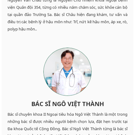
Nguyễn Văn Châu từng là Nguyên Chủ nhiệm khoa Ngoại bệnh
viện Quân đội 354, từng có nhiều năm chăm sóc, sức khỏe cán bộ
tại quần đảo Trường Sa. Bác sĩ Châu hiện đang khám, tư vấn và
điều trị các bệnh lý ở hậu môn như: Trĩ, nứt kẽ hậu môn, áp xe, rò,
polyp hậu môn..
BÁC SĨ NGÔ VIỆT THÀNH
Bác sĩ chuyên khoa II Ngoại tiêu hóa Ngô Việt Thành là một trong
những bác sĩ được nhiều người bệnh chọn lựa, đặt hẹn trước tại
Đa khoa Quốc tế Cộng Đồng. Bác sĩ Ngô Việt Thành từng là bác sĩ