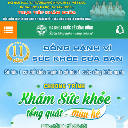
Hotline
0243.9656.999
tư vấn miễn phí
GIỚI THIỆU VỀ PHÒNG KHÁM
CƠ SỞ VẬT CHẤT
GIỚI THIỆU
ĐẶT HẸN LỊCH KHÁM
ĐƯỜNG TỚI PHÒNG KHÁM
NAM KHOA
PHỤ KHOA
BỆNH HẬU MÔN