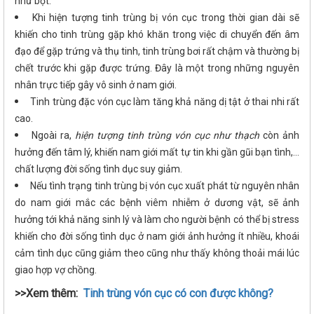
như bột.
Khi hiện tượng tinh trùng bị vón cục trong thời gian dài sẽ
khiến cho tinh trùng gặp khó khăn trong việc di chuyển đến âm
đạo để gặp trứng và thụ tinh, tinh trùng bơi rất chậm và thường bị
chết trước khi gặp được trứng. Đây là một trong những nguyên
nhân trực tiếp gây vô sinh ở nam giới.
Tinh trùng đặc vón cục làm tăng khả năng dị tật ở thai nhi rất
cao.
Ngoài ra,
hiện tượng tinh trùng vón cục như thạch
còn ảnh
hưởng đến tâm lý, khiến nam giới mất tự tin khi gần gũi bạn tình,…
chất lượng đời sống tình dục suy giảm.
Nếu tình trạng tinh trùng bị vón cục xuất phát từ nguyên nhân
do nam giới mắc các bệnh viêm nhiễm ở dương vật, sẽ ảnh
hưởng tới khả năng sinh lý và làm cho người bệnh có thể bị stress
khiến cho đời sống tình dục ở nam giới ảnh hưởng ít nhiều, khoái
cảm tình dục cũng giảm theo cũng như thấy không thoải mái lúc
giao hợp vợ chồng.
>>Xem thêm:
Tinh trùng vón cục có con được không?