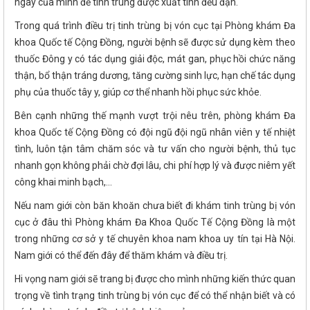
ngày của mình để tinh trùng được xuất tinh đều đặn.
Trong quá trình điều trị tinh trùng bị vón cục tại Phòng khám Đa
khoa Quốc tế Cộng Đồng, người bệnh sẽ được sử dụng kèm theo
thuốc Đông y có tác dụng giải độc, mát gan, phục hồi chức năng
thận, bổ thận tráng dương, tăng cường sinh lực, hạn chế tác dụng
phụ của thuốc tây y, giúp cơ thể nhanh hồi phục sức khỏe.
Bên cạnh những thế mạnh vượt trội nêu trên, phòng khám Đa
khoa Quốc tế Cộng Đồng có đội ngũ đội ngũ nhân viên y tế nhiệt
tình, luôn tận tâm chăm sóc và tư vấn cho người bệnh, thủ tục
nhanh gọn không phải chờ đợi lâu, chi phí hợp lý và được niêm yết
công khai minh bạch,...
Nếu nam giới còn băn khoăn chưa biết đi khám tinh trùng bị vón
cục ở đâu thì Phòng khám Đa Khoa Quốc Tế Cộng Đồng là một
trong những cơ sở y tế chuyên khoa nam khoa uy tín tại Hà Nội.
Nam giới có thể đến đây để thăm khám và điều trị.
Hi vọng nam giới sẽ trang bị được cho mình những kiến thức quan
trọng về tình trạng tinh trùng bị vón cục để có thể nhận biết và có