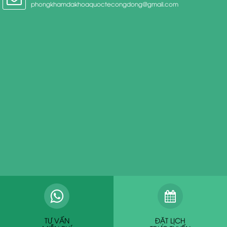
phongkhamdakhoaquoctecongdong@gmail.com
TƯ VẤN
ĐẶT LỊCH