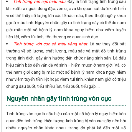
Tinh trùng vón cục màu nâu
:
Đây là tình trạng tinh trùng sau
khi xuất ra ngoài đông đặc, vón cục và khi quan sát dưới kính hiển
vi có thể thấy số lượng lớn các tế nào máu, theo thuật ngữ y khoa
gọi là máu tinh. Nguyên nhân gây ra tình trạng này có thể do nam
giới mắc một số bệnh lý nam khoa nguy hiểm như viêm tuyến
tiền liệt, viêm túi tinh, tổn thương cơ quan sinh dục.
Tinh trùng vón cục có màu vàng nhạt
:
Là sự thay đổi bất
thường về số lượng, chất lượng, màu sắc và mật độ tinh trùng
trong tinh dịch, gây ảnh hưởng đến chức năng sinh sản. Là dấu
hiệu cảnh báo đến vấn đề vô sinh – hiếm muộn ở nam giới. Và, có
thể nam giới đang bị mắc một số bệnh lý nam khoa nguy hiểm
như viêm tuyến tiền liệt hoặc viêm túi tinh, khiến nam giới có triệu
chứng đau buốt, tiểu nhiều lần, tiểu buốt, tiểu gấp, …
Nguyên nhân gây tinh trùng vón cục
Tinh trùng vón cục là dấu hiệu của một số bệnh lý nguy hiểm liên
quan đến tinh trùng. Hiện tượng tinh trùng bị vón cục gây nên bởi
nhiều nguyên nhân khác nhau, trong đó phải kể đến một số