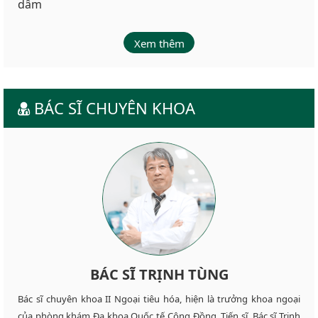
dâm
Xem thêm
BÁC SĨ CHUYÊN KHOA
BÁC SĨ TRỊNH TÙNG
Bác sĩ chuyên khoa II Ngoại tiêu hóa, hiện là trưởng khoa ngoại
của phòng khám Đa khoa Quốc tế Cộng Đồng. Tiến sĩ. Bác sĩ Trịnh