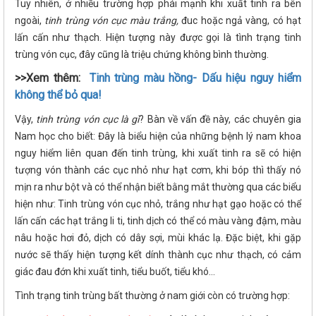
Tuy nhiên, ở nhiều trường hợp phái mạnh khi xuất tinh ra bên
ngoài,
tinh trùng vón cục màu trắng,
đuc hoặc ngả vàng, có hạt
lấn cấn như thạch. Hiện tượng này được gọi là tình trạng tinh
trùng vón cục, đây cũng là triệu chứng không bình thường.
>>Xem thêm:
Tinh trùng màu hồng- Dấu hiệu nguy hiểm
không thể bỏ qua!
Vậy,
tinh trùng vón cục là gì
? Bàn về vấn đề này, các chuyên gia
Nam học cho biết: Đây là biểu hiện của những bệnh lý nam khoa
nguy hiểm liên quan đến tinh trùng, khi xuất tinh ra sẽ có hiện
tượng vón thành các cục nhỏ như hạt cơm, khi bóp thì thấy nó
mịn ra như bột và có thể nhận biết bằng mắt thường qua các biểu
hiện như: Tinh trùng vón cục nhỏ, trắng như hạt gạo hoặc có thể
lấn cấn các hạt trắng li ti, tinh dịch có thể có màu vàng đậm, màu
nâu hoặc hơi đỏ, dịch có dây sợi, mùi khác lạ. Đặc biệt, khi gặp
nước sẽ thấy hiện tượng kết dính thành cục như thạch, có cảm
giác đau đớn khi xuất tinh, tiểu buốt, tiểu khó…
Tình trạng tinh trùng bất thường ở nam giới còn có trường hợp: