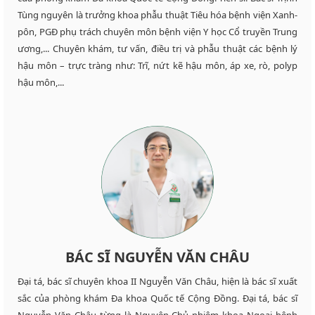
Tùng nguyên là trưởng khoa phẫu thuật Tiêu hóa bệnh viện Xanh-
pôn, PGĐ phụ trách chuyên môn bệnh viện Y học Cổ truyền Trung
ương,... Chuyên khám, tư vấn, điều trị và phẫu thuật các bệnh lý
hậu môn – trực tràng như: Trĩ, nứt kẽ hậu môn, áp xe, rò, polyp
hậu môn,...
BÁC SĨ NGUYỄN VĂN CHÂU
Đại tá, bác sĩ chuyên khoa II Nguyễn Văn Châu, hiện là bác sĩ xuất
sắc của phòng khám Đa khoa Quốc tế Cộng Đồng. Đại tá, bác sĩ