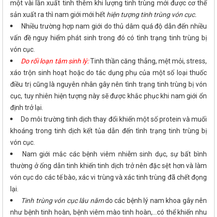
một vài lần xuất tinh thêm khi lượng tinh trùng mới được cơ thể
sản xuất ra thì nam giới mới hết
hiện tượng tinh trùng vón cục.
Nhiều trường hợp nam giới do thủ dâm quá độ dẫn đến nhiều
vấn đề nguy hiểm phát sinh trong đó có tình trạng tinh trùng bị
vón cục.
Do rối loạn tâm sinh lý:
Tinh thần căng thẳng, mệt mỏi, stress,
xáo trộn sinh hoạt hoặc do tác dụng phụ của một số loại thuốc
điều trị cũng là nguyên nhân gây nên tình trạng tinh trùng bị vón
cục, tuy nhiên hiện tượng này sẽ được khắc phục khi nam giới ổn
định trở lại.
Do môi trường tinh dịch thay đổi khiến một số protein và muối
khoáng trong tinh dịch kết tủa dẫn đến tình trạng tinh trùng bị
vón cục.
Nam giới mắc các bệnh viêm nhiễm sinh dục, sự bất bình
thường ở ống dẫn tinh khiến tinh dịch trở nên đặc sệt hơn và làm
vón cục do các tế bào, xác vi trùng và xác tinh trùng đã chết đọng
lại.
Tinh trùng vón cục lâu năm
do các bệnh lý nam khoa gây nên
như bệnh tinh hoàn, bệnh viêm mào tinh hoàn,…có thể khiến nhu