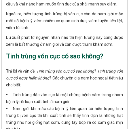
cầu và khả năng ham muốn tình dục của phái mạnh suy giảm.
Ngoài ra, hiện tượng tinh trùng bị vón cục còn do nam giới mắc
một số bệnh lý viêm nhiễm cơ quan sinh dục, viêm tuyến tiền liệt,
viêm túi tinh.
Dù xuất phát từ nguyên nhân nào thì hiện tượng này cũng được
xem là bất thường ở nam giới và cần được thăm khám sớm.
Tinh trùng vón cục có sao không?
Trả lời về vấn đề:
Tinh trùng vón cục có sao không
?
Tinh trùng vón
cục có nguy hiểm không
? Các chuyên gia nam học ngoại tiết niệu
cho biết:
Tinh trùng đặc vón cục là một chứng bệnh nằm trong nhóm
bệnh lý rối loạn xuất tinh ở nam giới
Nam giới khi mắc các bệnh lý liên quan tới hiện tượng tinh
trùng bị vón cục thì khi xuất tinh sẽ thấy tinh dịch là những hạt
trắng nhỏ hơi giống hạt cơm, dùng tay bóp ra có cảm giác mịn