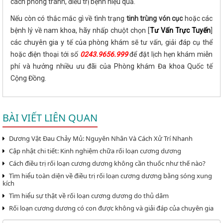
cách phòng tránh, điều trị bệnh hiệu quả.
Nếu còn có thắc mắc gì về tình trạng
tinh trùng vón cục
hoặc các
bệnh lý về nam khoa, hãy nhấp chuột chọn [
Tư Vấn Trực Tuyến
]
các chuyên gia y tế của phòng khám sẽ tư vấn, giải đáp cụ thể
hoặc điện thoại tới số
0243.9656.999
để đặt lịch hẹn khám miễn
phí và hưởng nhiều ưu đãi của Phòng khám Đa khoa Quốc tế
Cộng Đồng.
BÀI VIẾT LIÊN QUAN
Dương Vật Đau Chảy Mủ: Nguyên Nhân Và Cách Xử Trí Nhanh
Cập nhật chi tiết: Kinh nghiệm chữa rối loạn cương dương
Cách điều trị rối loạn cương dương không cần thuốc như thế nào?
Tìm hiểu toàn diện về điều trị rối loạn cương dương bằng sóng xung
kích
Tìm hiểu sự thật về rối loạn cương dương do thủ dâm
Rối loạn cương dương có con được không và giải đáp của chuyên gia