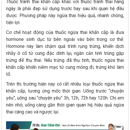
Thuốc tránh thai khẩn cấp khác với thuốc tránh thai hàng
ngày là phái đẹp sử dụng trước hay sau khi quan hệ đều
được. Phương pháp này ngừa thai hiệu quả, nhanh chóng,
tiện lợi.
Cơ chế hoạt động của thuốc ngừa thai khẩn cấp là đưa
hormone sinh dục từ bên ngoài vào bên trong cơ thể.
Hormone này làm chậm quá trình rụng trứng, khiến dịch
nhầy ở cổ tử cung đặc dính lại, ngăn cản tinh trùng gặp
trứng để thụ thai. Nếu trứng đã thụ tinh, thuốc ngừa thai
khẩn cấp khiến niêm mạc tử cung mỏng đi, trứng khó làm
tổ.
Trên thị trường hiện nay có rất nhiều loại thuốc ngừa thai
khẩn cấp, tương ứng mốc thời gian: Uống trước “chuyện
yêu”, uống sau “chuyện yêu” 3h, 12h, 72h hay 120h. Chị em
nên nhớ, uống càng gần thời gian quan hệ, hiệu quả ngừa
thai càng cao và ngược lại.