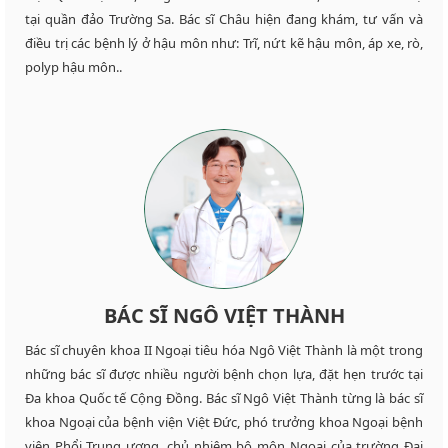
tại quần đảo Trường Sa. Bác sĩ Châu hiện đang khám, tư vấn và
điều trị các bệnh lý ở hậu môn như: Trĩ, nứt kẽ hậu môn, áp xe, rò,
polyp hậu môn..
BÁC SĨ NGÔ VIỆT THÀNH
Bác sĩ chuyên khoa II Ngoại tiêu hóa Ngô Việt Thành là một trong
những bác sĩ được nhiều người bệnh chọn lựa, đặt hẹn trước tại
Đa khoa Quốc tế Cộng Đồng. Bác sĩ Ngô Việt Thành từng là bác sĩ
khoa Ngoại của bệnh viện Việt Đức, phó trưởng khoa Ngoại bệnh
viện Phổi Trung ương, chủ nhiệm bộ môn Ngoại của trường Đại