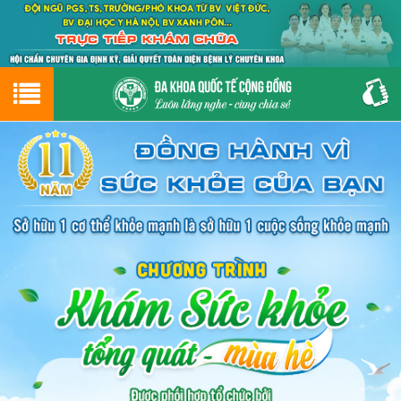
Hotline
0243.9656.999
tư vấn miễn phí
GIỚI THIỆU VỀ PHÒNG KHÁM
CƠ SỞ VẬT CHẤT
GIỚI THIỆU
ĐẶT HẸN LỊCH KHÁM
ĐƯỜNG TỚI PHÒNG KHÁM
NAM KHOA
PHỤ KHOA
BỆNH HẬU MÔN