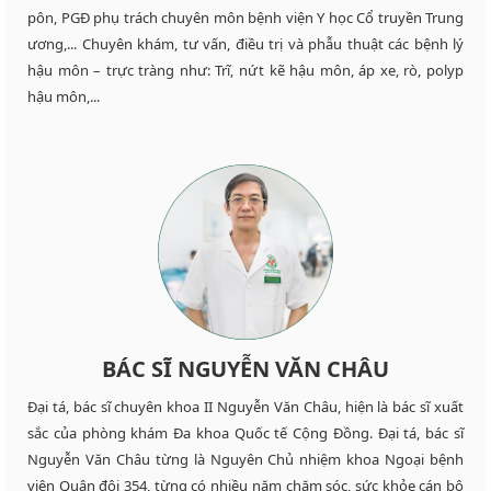
pôn, PGĐ phụ trách chuyên môn bệnh viện Y học Cổ truyền Trung
ương,... Chuyên khám, tư vấn, điều trị và phẫu thuật các bệnh lý
hậu môn – trực tràng như: Trĩ, nứt kẽ hậu môn, áp xe, rò, polyp
hậu môn,...
BÁC SĨ NGUYỄN VĂN CHÂU
Đại tá, bác sĩ chuyên khoa II Nguyễn Văn Châu, hiện là bác sĩ xuất
sắc của phòng khám Đa khoa Quốc tế Cộng Đồng. Đại tá, bác sĩ
Nguyễn Văn Châu từng là Nguyên Chủ nhiệm khoa Ngoại bệnh
viện Quân đội 354, từng có nhiều năm chăm sóc, sức khỏe cán bộ