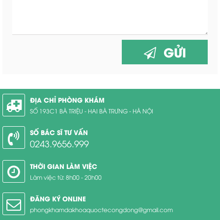
GỬI
ĐỊA CHỈ PHÒNG KHÁM
SỐ 193C1 BÀ TRIỆU - HAI BÀ TRƯNG - HÀ NỘI
SỐ BÁC SĨ TƯ VẤN
0243.9656.999
THỜI GIAN LÀM VIỆC
Làm việc từ: 8h00 - 20h00
ĐĂNG KÝ ONLINE
phongkhamdakhoaquoctecongdong@gmail.com