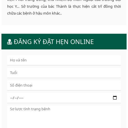
học Y… Sở trường của bác Thành là thực hiện cắt trĩ đồng thời
chữa các bệnh ở hậu môn khác..
ĐĂNG KÝ ĐẶT HẸN ONLINE