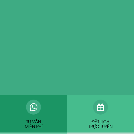
TƯ VẤN
ĐẶT LỊCH
MIỄN PHÍ
TRỰC TUYẾN