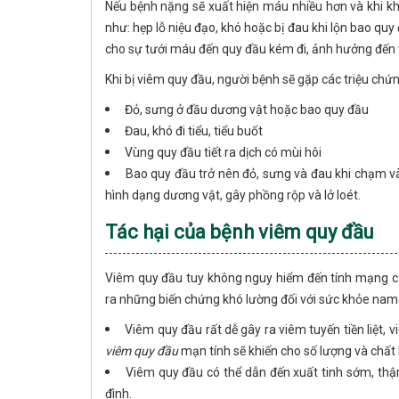
Nếu bệnh nặng sẽ xuất hiện máu nhiều hơn và khi kh
như: hẹp lỗ niệu đạo, khó hoặc bị đau khi lộn bao qu
cho sự tưới máu đến quy đầu kém đi, ảnh hưởng đến t
Khi bị viêm quy đầu, người bệnh sẽ gặp các triệu chứ
Đỏ, sưng ở đầu dương vật hoặc bao quy đầu
Đau, khó đi tiểu, tiểu buốt
Vùng quy đầu tiết ra dịch có mùi hôi
Bao quy đầu trở nên đỏ, sưng và đau khi chạm và
hình dạng dương vật, gây phồng rộp và lở loét.
Tác hại của bệnh viêm quy đầu
Viêm quy đầu tuy không nguy hiểm đến tính mạng củ
ra những biến chứng khó lường đối với sức khỏe nam 
Viêm quy đầu rất dễ gây ra viêm tuyến tiền liệt,
viêm quy đầu
mạn tính sẽ khiến cho số lượng và chất 
Viêm quy đầu có thể dẫn đến xuất tinh sớm, thậ
đình.