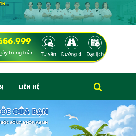
9656.999
ngày trong tuần
Tư vấn
Đường đi
Đặt lịch
BỊ
LIÊN HỆ