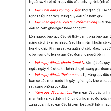
Ngoài ra, khi bị viêm quy đầu cấp tính, người bệnh cò
Viêm loét dạng vòng quy đầu:
Thời gian đầu sẽ nh
rộng ra rồi loét ra tại vùng quy đầu của nam giới.
Viêm bao quy đầu cấp tính ở bề mặt lông:
Giai đoạ
đầu có cảm giác ngứa hoặc nóng rát.
Lộn ngược bao quy đầu sẽ thấy bên trong bao quy đầu
nặng sẽ chảy máu nhiều. Sau khi nhiễm khuẩn sẽ xuấ
hôi khó chịu. Khi ma sát với quần lót sẽ bị đau, hoạt
ở bẹn sưng to lên và gây đau đớn cho người bệnh.
Viêm quy đầu do khuẩn Candida:
Bề mặt của quy 
ngứa ngáy khó chịu, khi bệnh chuyển sang giai đoạn cấp
Viêm quy đầu do Trichomonas:
Tại vùng quy đầu x
ban có các mụn nước li ti gây ngứa ngáy khó chịu, s
rát, sưng phồng quy đầu.
Viêm quy đầu mạn tính
:
Viêm quy đầu cấp tính n
mạn tính và xuất hiện những nốt nhỏ màu đỏ hoặc nốt
xung quanh bao quy đầu bị viêm loét, xuất hiện máu