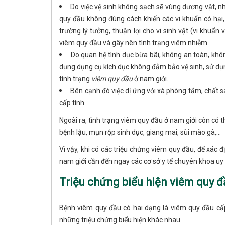
Do việc vệ sinh không sạch sẽ vùng dương vật, n
quy đầu không đúng cách khiến các vi khuẩn có hại, b
trường lý tưởng, thuận lợi cho vi sinh vật (vi khuẩn 
viêm quy đầu và gây nên tình trạng viêm nhiễm.
Do quan hệ tình dục bừa bãi, không an toàn, kh
dụng dụng cụ kích dục không đảm bảo vệ sinh, sử dụ
tình trạng
viêm quy đầu
ở nam giới.
Bên cạnh đó việc dị ứng với xà phòng tắm, chất
cấp tính.
Ngoài ra, tình trạng viêm quy đầu ở nam giới còn có 
bệnh lậu, mụn rộp sinh dục, giang mai, sùi mào gà,…
Vì vậy, khi có các triệu chứng viêm quy đầu, để xác 
nam giới cần đến ngay các cơ sở y tế chuyên khoa uy t
Triệu chứng biểu hiện viêm quy đ
Bệnh viêm quy đầu có hai dạng là viêm quy đầu cấp
những triệu chứng biểu hiện khác nhau.