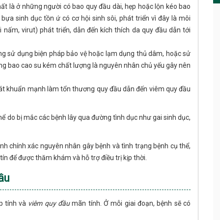
hất là ở những người có bao quy đầu dài, hẹp hoặc lộn kéo bao
ựa sinh dục tồn ứ có cơ hội sinh sôi, phát triển vì đây là môi
vi nấm, virut) phát triển, dẫn đến kích thích da quy đầu dẫn tới
ông sử dụng biện pháp bảo vệ hoặc lạm dụng thủ dâm, hoặc sử
ng bao cao su kém chất lượng là nguyên nhân chủ yếu gây nên
 sát khuẩn mạnh làm tổn thương quy đầu dẫn đến viêm quy đầu
thể do bị mắc các bệnh lây qua đường tình dục như gai sinh dục,
định chính xác nguyên nhân gây bệnh và tình trạng bệnh cụ thể,
ín để được thăm khám và hỗ trợ điều trị kịp thời.
ầu
 tính và
viêm quy đầu
mãn tính. Ở mỗi giai đoạn, bệnh sẽ có