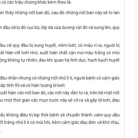
n có các triệu chứng khác kèm theo là:
ìn thấy những nốt ban đỏ, sau đó những nốt ban này sẽ to lan
n đầu sẽ bị đỏ cục bộ, lớp da của dương vật đỏ và sưng lên, quy
 và quy đầu bị sung huyết, viêm loét, có máu rỉ ra, người bị
t hiện vết loét nhỏ, xuất hiện chất cặn mủ màu trắng có mùi
 động không tự nhiên, đau khi quan hệ tình dục, hạch bạch huyết
đầu nhẵn nhưng có những nốt nhỏ li ti, người bệnh có cảm giác
 tính thì sẽ có hiện tượng lở loét.
uất hiện các nốt ban đỏ, các nốt này dần to ra, trên bề mặt nốt
au một thời gian các mụn nước này sẽ vỡ ra và gây lở loét, đau
ếu không điều trị kịp thời bệnh sẽ chuyển thành
viêm quy đầu
 trắng nhỏ li ti có mùi hôi, kèm cảm giác đau đớn và khó chịu,
…