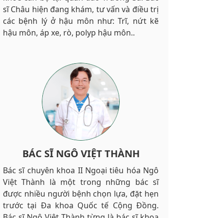
sĩ Châu hiện đang khám, tư vấn và điều trị
các bệnh lý ở hậu môn như: Trĩ, nứt kẽ
hậu môn, áp xe, rò, polyp hậu môn..
BÁC SĨ NGÔ VIỆT THÀNH
Bác sĩ chuyên khoa II Ngoại tiêu hóa Ngô
Việt Thành là một trong những bác sĩ
được nhiều người bệnh chọn lựa, đặt hẹn
trước tại Đa khoa Quốc tế Cộng Đồng.
Bác sĩ Ngô Việt Thành từng là bác sĩ khoa