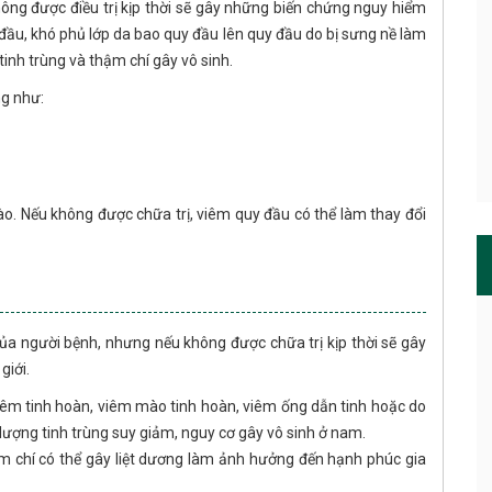
ông được điều trị kịp thời sẽ gây những biến chứng nguy hiểm
y đầu, khó phủ lớp da bao quy đầu lên quy đầu do bị sưng nề làm
inh trùng và thậm chí gây vô sinh.
ng như:
o. Nếu không được chữa trị, viêm quy đầu có thể làm thay đổi
a người bệnh, nhưng nếu không được chữa trị kịp thời sẽ gây
giới.
 viêm tinh hoàn, viêm mào tinh hoàn, viêm ống dẫn tinh hoặc do
lượng tinh trùng suy giảm, nguy cơ gây vô sinh ở nam.
m chí có thể gây liệt dương làm ảnh hưởng đến hạnh phúc gia