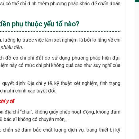
c sĩ có thể chỉ định thêm phương pháp khác để chẩn đoán
tiền phụ thuộc yếu tố nào?
lưỡng lự trước việc làm xét nghiệm là bởi lo lắng về chi
nhiêu tiền.
ch đồ có chi phí đắt do sử dụng phương pháp hiện đại.
nghiệm này có mức chi phí không quá cao như suy nghĩ của
quyết định: Địa chỉ y tế, kỹ thuật xét nghiệm, tình trạng
 chi phí chính xác tuyệt đối.
hỉ y tế
họn địa chỉ “chui”, không giấy phép hoạt động, không đảm
ngũ bác sĩ không có chuyên môn,...
c chắn sẽ đảm bảo chất lượng dịch vụ, trang thiết bị kỹ