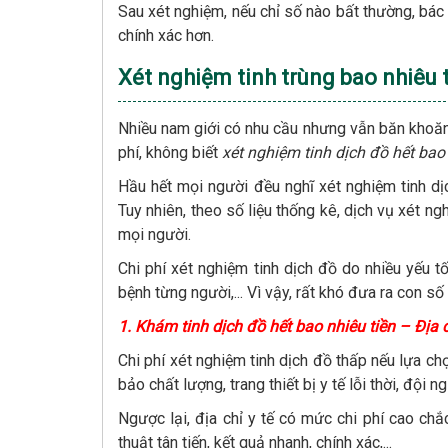
Sau xét nghiệm, nếu chỉ số nào bất thường, bá
chính xác hơn.
Xét nghiệm tinh trùng bao nhiêu 
Nhiều nam giới có nhu cầu nhưng vẫn băn khoăn, 
phí, không biết
xét nghiệm tinh dịch đồ hết bao 
Hầu hết mọi người đều nghĩ xét nghiệm tinh dị
Tuy nhiên, theo số liệu thống kê, dịch vụ xét 
mọi người.
Chi phí xét nghiệm tinh dịch đồ do nhiều yếu tố 
bệnh từng người,... Vì vậy, rất khó đưa ra con số
1. Khám tinh dịch đồ hết bao nhiêu tiền – Địa c
Chi phí xét nghiệm tinh dịch đồ thấp nếu lựa c
bảo chất lượng, trang thiết bị y tế lỗi thời, đội 
Ngược lại, địa chỉ y tế có mức chi phí cao chắ
thuật tân tiến, kết quả nhanh, chính xác,...