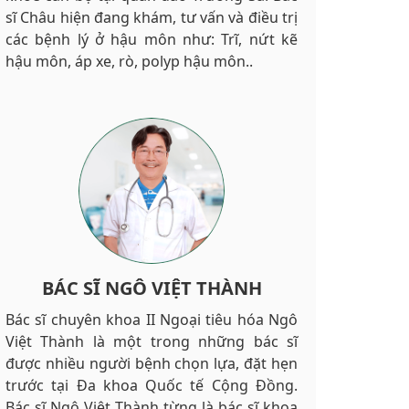
sĩ Châu hiện đang khám, tư vấn và điều trị
các bệnh lý ở hậu môn như: Trĩ, nứt kẽ
hậu môn, áp xe, rò, polyp hậu môn..
BÁC SĨ NGÔ VIỆT THÀNH
Bác sĩ chuyên khoa II Ngoại tiêu hóa Ngô
Việt Thành là một trong những bác sĩ
được nhiều người bệnh chọn lựa, đặt hẹn
trước tại Đa khoa Quốc tế Cộng Đồng.
Bác sĩ Ngô Việt Thành từng là bác sĩ khoa