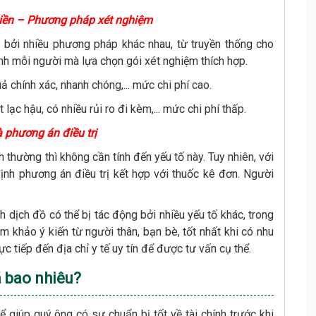
 tiền – Phương pháp xét nghiệm
 bởi nhiều phương pháp khác nhau, từ truyền thống cho
hính mỗi người mà lựa chọn gói xét nghiệm thích hợp.
 chính xác, nhanh chóng,... mức chi phí cao.
lạc hậu, có nhiều rủi ro đi kèm,... mức chi phí thấp.
à phương án điều trị
 thường thì không cần tính đến yếu tố này. Tuy nhiên, với
định phương án điều trị kết hợp với thuốc kê đơn. Người
h dịch đồ có thể bị tác động bởi nhiều yếu tố khác, trong
m khảo ý kiến từ người thân, bạn bè, tốt nhất khi có nhu
ực tiếp đến địa chỉ y tế uy tín để được tư vấn cụ thể.
á bao nhiêu?
ể giúp quý ông có sự chuẩn bị tốt về tài chính trước khi