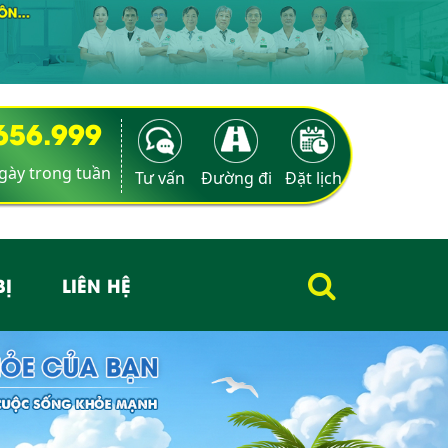
9656.999
ngày trong tuần
Tư vấn
Đường đi
Đặt lịch
BỊ
LIÊN HỆ